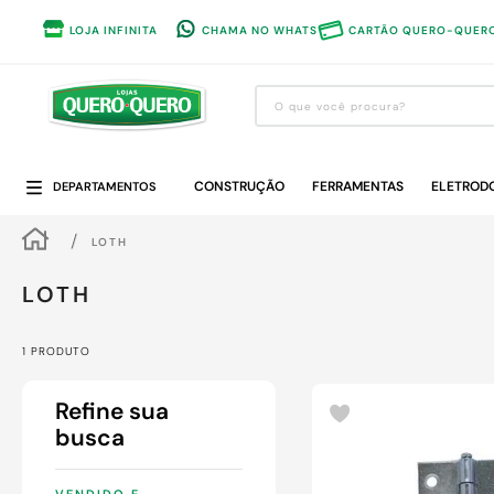
LOJA INFINITA
CHAMA NO WHATS
CARTÃO QUERO-QUER
O que você procura?
Termos mais buscados
CONSTRUÇÃO
1
º
guarda roupa
FERRAMENTAS
ELETROD
DEPARTAMENTOS
2
º
cozinha completa
LOTH
3
º
piso cerâmica
LOTH
4
º
sofa
5
º
máquina lavar roupas
1
PRODUTO
6
º
iphone
7
º
forro pvc
8
º
porta