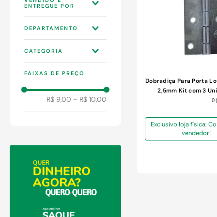
9
º
chuveiro
10
º
comoda
LOJAS QUERO-
DEPARTAMENTO
QUERO S.A
CONSTRUÇÃO
CATEGORIA
FERRAGENS
FAIXAS DE PREÇO
Dobradiça Para Porta Lo
2,5mm Kit com 3 Un
R$ 9,00
–
R$ 10,00
0
Exclusivo loja física: 
vendedor!