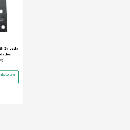
th Zincada
idades
(
0
)
Contate um