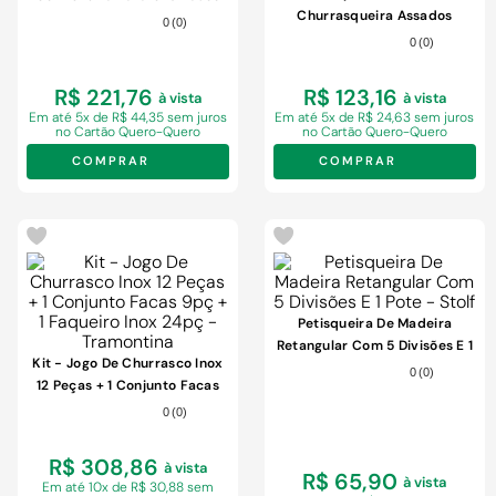
Churrasqueira Assados
Preto
0
(
0
)
Grelhados
0
(
0
)
R$ 221,76
R$ 123,16
à vista
à vista
Em
até 5x de R$ 44,35 sem juros
Em
até 5x de R$ 24,63 sem juros
no Cartão Quero-Quero
no Cartão Quero-Quero
COMPRAR
COMPRAR
Petisqueira De Madeira
Retangular Com 5 Divisões E 1
Kit - Jogo De Churrasco Inox
Pote - Stolf
0
(
0
)
12 Peças + 1 Conjunto Facas
9pç + 1 Faqueiro Inox 24pç -
0
(
0
)
Tramontina
R$ 308,86
à vista
R$ 65,90
à vista
Em
até 10x de R$ 30,88 sem