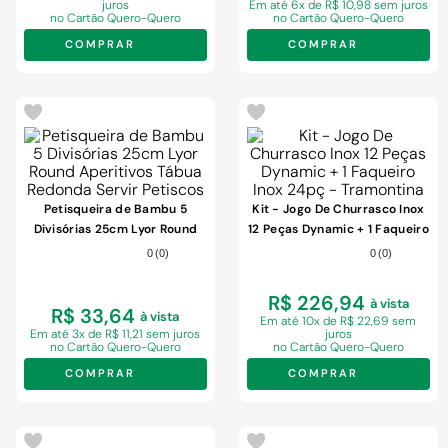
juros
Em
até 6x de R$ 10,98 sem juros
no Cartão Quero-Quero
no Cartão Quero-Quero
COMPRAR
COMPRAR
Petisqueira de Bambu 5
Kit - Jogo De Churrasco Inox
Divisórias 25cm Lyor Round
12 Peças Dynamic + 1 Faqueiro
Aperitivos Tábua Redonda
Inox 24pç - Tramontina
0
(
0
)
0
(
0
)
Servir Petiscos
R$ 226,94
à vista
R$ 33,64
à vista
Em
até 10x de R$ 22,69 sem
Em
até 3x de R$ 11,21 sem juros
juros
no Cartão Quero-Quero
no Cartão Quero-Quero
COMPRAR
COMPRAR