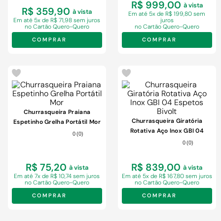
R$ 999,00
à vista
R$ 359,90
à vista
Em
até 5x de R$ 199,80 sem
Em
até 5x de R$ 71,98 sem juros
juros
no Cartão Quero-Quero
no Cartão Quero-Quero
COMPRAR
COMPRAR
Churrasqueira Praiana
Churrasqueira Giratória
Espetinho Grelha Portátil Mor
Rotativa Aço Inox GBI 04
0
(
0
)
Espetos Bivolt
0
(
0
)
R$ 75,20
R$ 839,00
à vista
à vista
Em
até 7x de R$ 10,74 sem juros
Em
até 5x de R$ 167,80 sem juros
no Cartão Quero-Quero
no Cartão Quero-Quero
COMPRAR
COMPRAR