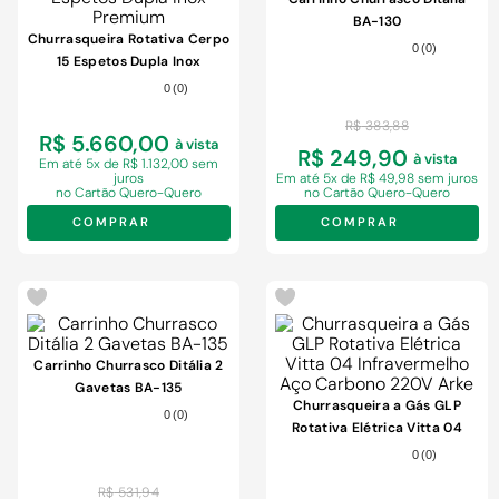
9
º
chuveiro
BA-130
10
º
cimento
Churrasqueira Rotativa Cerpo
0
(
0
)
15 Espetos Dupla Inox
Premium
0
(
0
)
R$
383
,
88
R$ 5.660,00
à vista
R$ 249,90
à vista
Em
até 5x de R$ 1.132,00 sem
juros
Em
até 5x de R$ 49,98 sem juros
no Cartão Quero-Quero
no Cartão Quero-Quero
COMPRAR
COMPRAR
-
32%
Carrinho Churrasco Ditália 2
Gavetas BA-135
Churrasqueira a Gás GLP
0
(
0
)
Rotativa Elétrica Vitta 04
Infravermelho Aço Carbono
0
(
0
)
220V Arke
R$
531
,
94