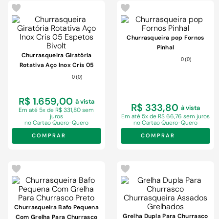
Churrasqueira pop Fornos
Pinhal
Churrasqueira Giratória
0
(
0
)
Rotativa Aço Inox Cris 05
Espetos Bivolt
0
(
0
)
R$ 1.659,00
à vista
R$ 333,80
à vista
Em
até 5x de R$ 331,80 sem
juros
Em
até 5x de R$ 66,76 sem juros
no Cartão Quero-Quero
no Cartão Quero-Quero
COMPRAR
COMPRAR
Churrasqueira Bafo Pequena
Grelha Dupla Para Churrasco
Com Grelha Para Churrasco