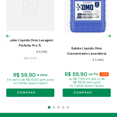
Sabão Líquido Omo Lavagem
Perfeita Pro 7L
Sabão Líquido Omo
4.9
(
760
)
Concentrado Lavanderia
R$
77
,
99
Profissional Perfect White Pro
4.7
(
441
)
Galão 7L
R$ 59,90
R$ 59,90
no Pix
-23%
à vista
ou R$ 77,99 em
até 2x de
Em
até 1x de R$ 59,90 sem juros
R$ 38,99 sem juros
no Cartão Quero-Quero
no Cartão Quero-Quero
COMPRAR
COMPRAR