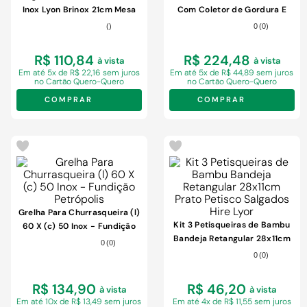
Inox Lyon Brinox 21cm Mesa
Com Coletor de Gordura E
Cozinha Faca de Carne
Chapa Auxiliar
(
)
0
(
0
)
R$ 110,84
R$ 224,48
à vista
à vista
Em
até 5x de R$ 22,16 sem juros
Em
até 5x de R$ 44,89 sem juros
no Cartão Quero-Quero
no Cartão Quero-Quero
COMPRAR
COMPRAR
Grelha Para Churrasqueira (l)
Kit 3 Petisqueiras de Bambu
60 X (c) 50 Inox - Fundição
Bandeja Retangular 28x11cm
Petrópolis
0
(
0
)
Prato Petisco Salgados Hire
0
(
0
)
Lyor
R$ 134,90
R$ 46,20
à vista
à vista
Em
até 10x de R$ 13,49 sem juros
Em
até 4x de R$ 11,55 sem juros