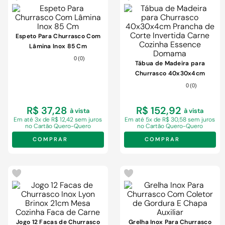
Espeto Para Churrasco Com
Lâmina Inox 85 Cm
0
(
0
)
Tábua de Madeira para
Churrasco 40x30x4cm
Prancha de Corte Invertida
0
(
0
)
Carne Cozinha Essence
Domama
R$ 37,28
R$ 152,92
à vista
à vista
Em
até 3x de R$ 12,42 sem juros
Em
até 5x de R$ 30,58 sem juros
no Cartão Quero-Quero
no Cartão Quero-Quero
COMPRAR
COMPRAR
Jogo 12 Facas de Churrasco
Grelha Inox Para Churrasco