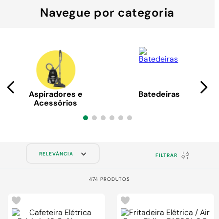
9
º
chuveiro
Navegue por categoria
10
º
comoda
Aspiradores e
Batedeiras
Acessórios
RELEVÂNCIA
FILTRAR
474
PRODUTOS