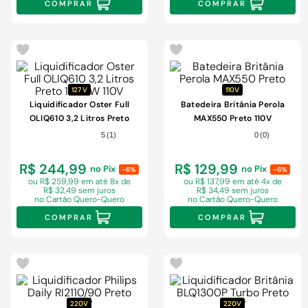
COMPRAR
COMPRAR
127 V
110V
Liquidificador Oster Full
Batedeira Britânia Perola
OLIQ610 3,2 Litros Preto
MAX550 Preto 110V
1400W 110V
5
(
1
)
0
(
0
)
R$ 244,99
R$ 129,99
no Pix
no Pix
-6%
-6%
ou R$ 259,99 em
até 8x de
ou R$ 137,99 em
até 4x de
R$ 32,49 sem juros
R$ 34,49 sem juros
no Cartão Quero-Quero
no Cartão Quero-Quero
COMPRAR
COMPRAR
220V
220V