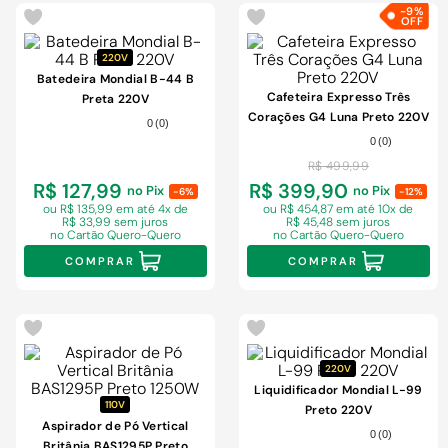
-
9%
220V
Batedeira Mondial B-44 B
Cafeteira Expresso Três
Preta 220V
Corações G4 Luna Preto 220V
0
(
0
)
0
(
0
)
R$
499
,
99
R$ 127,99
R$ 399,90
no Pix
no Pix
-6%
-12%
ou R$ 135,99 em
até 4x de
ou R$ 454,87 em
até 10x de
R$ 33,99 sem juros
R$ 45,48 sem juros
no Cartão Quero-Quero
no Cartão Quero-Quero
COMPRAR
COMPRAR
220V
Liquidificador Mondial L-99
110V
Preto 220V
Aspirador de Pó Vertical
0
(
0
)
Britânia BAS1295P Preto