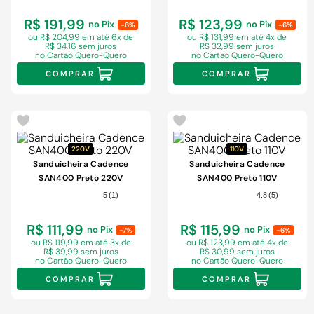
R$ 191,99
R$ 123,99
no Pix
no Pix
-6%
-6%
ou R$ 204,99 em
até 6x de
ou R$ 131,99 em
até 4x de
R$ 34,16 sem juros
R$ 32,99 sem juros
no Cartão Quero-Quero
no Cartão Quero-Quero
COMPRAR
COMPRAR
220V
110V
Sanduicheira Cadence
Sanduicheira Cadence
SAN400 Preto 220V
SAN400 Preto 110V
5
(
1
)
4.8
(
5
)
R$ 111,99
R$ 115,99
no Pix
no Pix
-7%
-6%
ou R$ 119,99 em
até 3x de
ou R$ 123,99 em
até 4x de
R$ 39,99 sem juros
R$ 30,99 sem juros
no Cartão Quero-Quero
no Cartão Quero-Quero
COMPRAR
COMPRAR