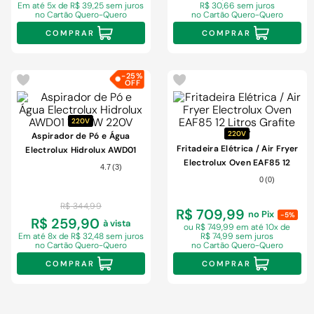
Em
até 5x de R$ 39,25 sem juros
R$ 30,66 sem juros
no Cartão Quero-Quero
no Cartão Quero-Quero
COMPRAR
COMPRAR
-
25%
220V
220V
Aspirador de Pó e Água
Fritadeira Elétrica / Air Fryer
Electrolux Hidrolux AWD01
Electrolux Oven EAF85 12
1400W 220V
4.7
(
3
)
Litros Grafite 220V
0
(
0
)
R$
344
,
99
R$ 709,99
no Pix
-5%
R$ 259,90
à vista
ou R$ 749,99 em
até 10x de
Em
até 8x de R$ 32,48 sem juros
R$ 74,99 sem juros
no Cartão Quero-Quero
no Cartão Quero-Quero
COMPRAR
COMPRAR