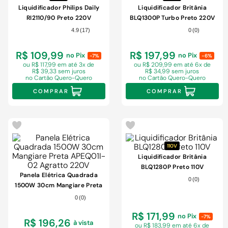
Liquidificador Philips Daily
Liquidificador Britânia
RI2110/90 Preto 220V
BLQ1300P Turbo Preto 220V
4.9
(
17
)
0
(
0
)
R$ 109,99
R$ 197,99
no Pix
no Pix
-7%
-6%
ou R$ 117,99 em
até 3x de
ou R$ 209,99 em
até 6x de
R$ 39,33 sem juros
R$ 34,99 sem juros
no Cartão Quero-Quero
no Cartão Quero-Quero
COMPRAR
COMPRAR
110V
Liquidificador Britânia
BLQ1280P Preto 110V
Panela Elétrica Quadrada
0
(
0
)
1500W 30cm Mangiare Preta
APEQ01I-02 Agratto 220V
0
(
0
)
R$ 171,99
no Pix
-7%
R$ 196,26
à vista
ou R$ 183,99 em
até 6x de