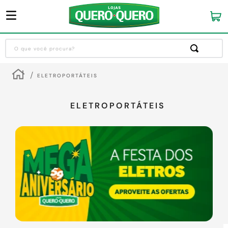
O que você procura?
Termos mais buscados
ELETROPORTÁTEIS
1
º
guarda roupa
2
º
cozinha completa
ELETROPORTÁTEIS
3
º
piso cerâmica
4
º
sofa
5
º
máquina lavar roupas
6
º
iphone
7
º
forro pvc
8
º
porta