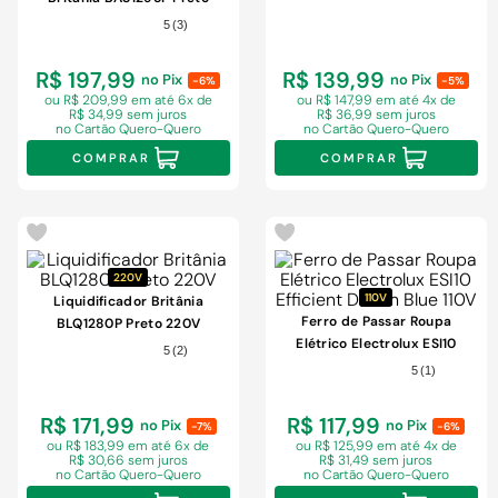
1250W 110V
5
(
3
)
R$ 197,99
R$ 139,99
no Pix
no Pix
-6%
-5%
ou R$ 209,99 em
até 6x de
ou R$ 147,99 em
até 4x de
R$ 34,99 sem juros
R$ 36,99 sem juros
no Cartão Quero-Quero
no Cartão Quero-Quero
COMPRAR
COMPRAR
220V
110V
Liquidificador Britânia
Ferro de Passar Roupa
BLQ1280P Preto 220V
Elétrico Electrolux ESI10
5
(
2
)
Efficient Denim Blue 110V
5
(
1
)
R$ 171,99
R$ 117,99
no Pix
no Pix
-7%
-6%
ou R$ 183,99 em
até 6x de
ou R$ 125,99 em
até 4x de
R$ 30,66 sem juros
R$ 31,49 sem juros
no Cartão Quero-Quero
no Cartão Quero-Quero