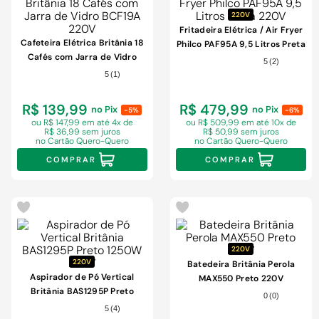
220V
Fritadeira Elétrica / Air Fryer
Cafeteira Elétrica Britânia 18
Philco PAF95A 9,5 Litros Preta
Cafés com Jarra de Vidro
220V
5
(
2
)
BCF19A 220V
5
(
1
)
R$ 139,99
R$ 479,99
no Pix
no Pix
-5%
-6%
ou R$ 147,99 em
até 4x de
ou R$ 509,99 em
até 10x de
R$ 36,99 sem juros
R$ 50,99 sem juros
no Cartão Quero-Quero
no Cartão Quero-Quero
COMPRAR
COMPRAR
220V
220V
Batedeira Britânia Perola
Aspirador de Pó Vertical
MAX550 Preto 220V
Britânia BAS1295P Preto
0
(
0
)
1250W 220V
5
(
4
)