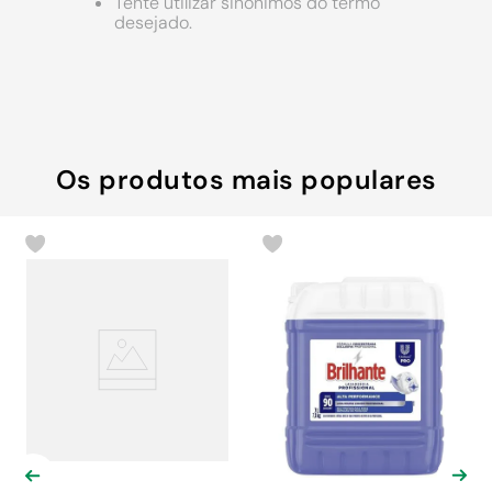
9
º
chuveiro
Tente utilizar sinônimos do termo
desejado.
10
º
comoda
Os produtos mais populares