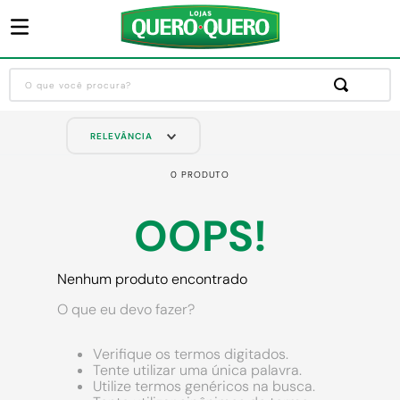
O que você procura?
Termos mais buscados
RELEVÂNCIA
1
º
guarda roupa
0
PRODUTO
2
º
cozinha completa
3
º
piso cerâmica
OOPS!
4
º
sofa
5
º
máquina lavar roupas
Nenhum produto encontrado
6
º
iphone
O que eu devo fazer?
7
º
forro pvc
Verifique os termos digitados.
Tente utilizar uma única palavra.
8
º
porta
Utilize termos genéricos na busca.