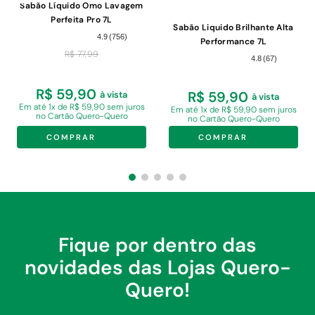
Sabão Líquido Omo Lavagem
Perfeita Pro 7L
Sabão Liquido Brilhante Alta
4.9
(
756
)
Performance 7L
R$
77
,
99
4.8
(
67
)
R$ 59,90
R$ 59,90
à vista
à vista
Em
até 1x de R$ 59,90 sem juros
Em
até 1x de R$ 59,90 sem juros
no Cartão Quero-Quero
no Cartão Quero-Quero
COMPRAR
COMPRAR
Fique por dentro das
novidades das Lojas Quero-
Quero!