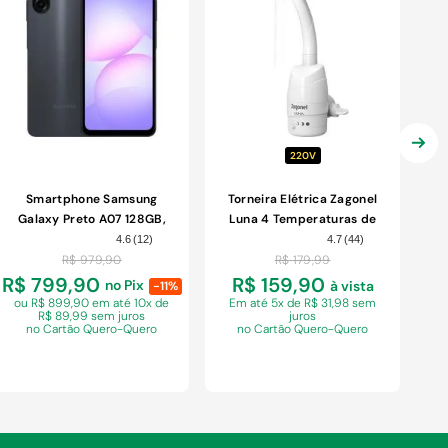
220V
Smartphone Samsung
Torneira Elétrica Zagonel
Galaxy Preto A07 128GB,
Luna 4 Temperaturas de
4GB RAM + 4GB RAM
Parede Branca 5500W
4.6
(
12
)
4.7
(
44
)
PLUS,Camera Dupla
220V
R$
979
,
90
R$
179
,
99
Traseira de até 50MP, Self
R$ 799,90
R$ 159,90
no Pix
à vista
-11%
ou R$ 899,90 em
até 10x de
Em
até 5x de R$ 31,98 sem
R$ 89,99 sem juros
juros
no Cartão Quero-Quero
no Cartão Quero-Quero