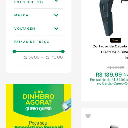
9
º
comoda
10
º
chuveiro
LOJAS QUERO-
MARCA
QUERO S.A
ELGIN
VOLTAGEM
MONDIAL
110V
PHILCO
Bivolt
FAIXAS DE PREÇO
127 V
Cortador de Cabelo 
PHILIPS
HC3505/15 Bivo
220 V
R$ 59,00
–
R$ 140,00
0
220V
BIVOLT
R$
204
,
99
R$ 139,99
à 
Em
até 4x de R$ 34,99 
no Cartão Quero-Q