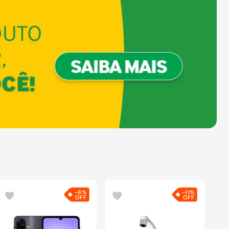
-
8%
-
11%