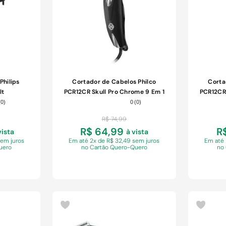
Philips
Cortador de Cabelos Philco
Corta
lt
PCR12CR Skull Pro Chrome 9 Em 1
PCR12CR 
Preto 110V
(
0
)
0
(
0
)
R$
74
,
99
R$ 64,99
R
vista
à vista
sem juros
Em
até 2x de R$ 32,49 sem juros
Em
até
uero
no Cartão Quero-Quero
no