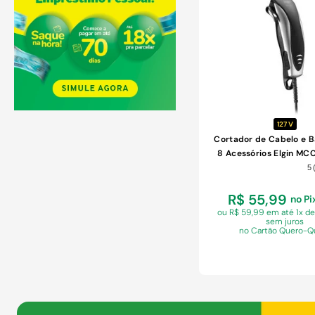
COMPRAR
127 V
Cortador de Cabelo e 
8 Acessórios Elgin MC
110V
5
R$ 55,99
no Pi
ou R$ 59,99 em
até 1x d
sem juros
no Cartão Quero-Q