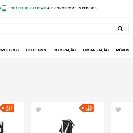
O
ENCARTE DE OFERTAS
FALE CONOSCO
MEUS PEDIDOS
OMÉSTICOS
CELULARES
DECORAÇÃO
ORGANIZAÇÃO
MÓVEIS
-
32%
-
13%