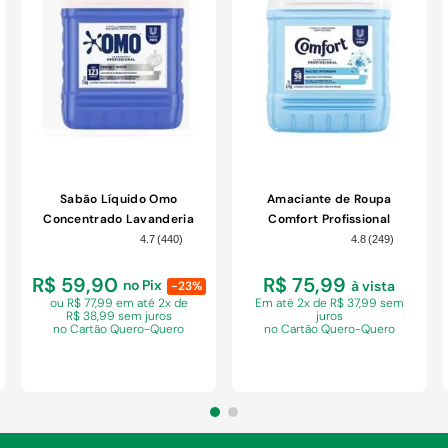
Sabão Líquido Omo
Amaciante de Roupa
Concentrado Lavanderia
Comfort Profissional
Profissional Perfect White
Original Pro Galão 7L
4.7
(
440
)
4.8
(
249
)
Pro Galão 7L
R$ 59,90
R$ 75,99
no Pix
à vista
-23%
ou R$ 77,99 em
até 2x de
Em
até 2x de R$ 37,99 sem
R$ 38,99 sem juros
juros
no Cartão Quero-Quero
no Cartão Quero-Quero