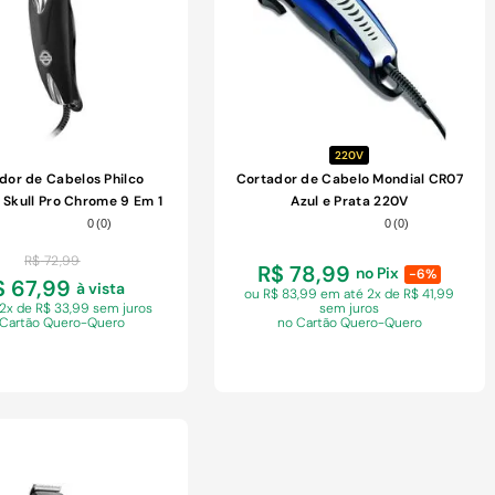
220V
dor de Cabelos Philco
Cortador de Cabelo Mondial CR07
Skull Pro Chrome 9 Em 1
Azul e Prata 220V
Preto 220V
0
(
0
)
0
(
0
)
R$
72
,
99
R$ 78,99
no Pix
-6%
$ 67,99
à vista
ou R$ 83,99 em
até 2x de R$ 41,99
 2x de R$ 33,99 sem juros
sem juros
 Cartão Quero-Quero
no Cartão Quero-Quero