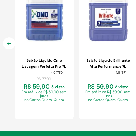
Sabão Líquido Omo
Sabão Liquido Brilhante
Lavagem Perfeita Pro 7L
Alta Performance 7L
4.9
(
759
)
4.8
(
67
)
R$
77
,
99
R$ 59,90
R$ 59,90
à vista
à vista
Em
até 1x de R$ 59,90 sem
Em
até 1x de R$ 59,90 sem
juros
juros
no Cartão Quero-Quero
no Cartão Quero-Quero