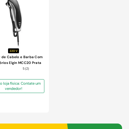
COMPRAR
COMPRAR
220 V
r de Cabelo e Barba Com
órios Elgin MCC20 Prata
220V
5
(
2
)
o loja física: Contate um
vendedor!