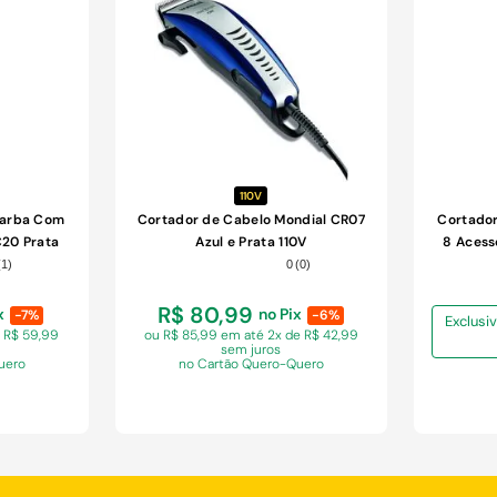
COMPRAR
110V
Barba Com
Cortador de Cabelo Mondial CR07
Cortado
C20 Prata
Azul e Prata 110V
8 Acess
(
1
)
0
(
0
)
R$ 80,99
x
no Pix
-7%
-6%
Exclusiv
e R$ 59,99
ou R$ 85,99 em
até 2x de R$ 42,99
sem juros
uero
no Cartão Quero-Quero