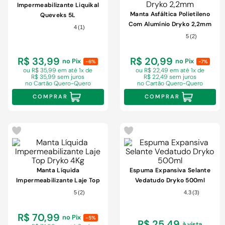
Impermeabilizante Liquikal
Manta Asfáltica Polietileno
Queveks 5L
Com Alumínio Dryko 2,2mm
4
(
1
)
5
(
2
)
R$ 33,99
R$ 20,99
no Pix
no Pix
-6%
-7%
ou R$ 35,99 em
até 1x de
ou R$ 22,49 em
até 1x de
R$ 35,99 sem juros
R$ 22,49 sem juros
no Cartão Quero-Quero
no Cartão Quero-Quero
COMPRAR
COMPRAR
Manta Líquida
Espuma Expansiva Selante
Impermeabilizante Laje Top
Vedatudo Dryko 500ml
Dryko 4Kg
5
(
2
)
4.3
(
3
)
R$ 70,99
no Pix
-5%
R$ 25,49
à vista