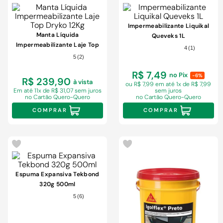
Impermeabilizante Liquikal
Manta Líquida
Queveks 1L
Impermeabilizante Laje Top
4
(
1
)
Dryko 12Kg
5
(
2
)
R$ 7,49
no Pix
-6%
R$ 239,90
à vista
ou R$ 7,99 em
até 1x de R$ 7,99
Em
até 11x de R$ 31,07 sem juros
sem juros
no Cartão Quero-Quero
no Cartão Quero-Quero
COMPRAR
COMPRAR
Espuma Expansiva Tekbond
320g 500ml
5
(
6
)