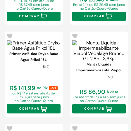
ou R$ 74,99 em
até 2x de
R$ 37,49 sem juros
Em
até 1x de R$ 25,49 sem juros
no Cartão Quero-Quero
no Cartão Quero-Quero
COMPRAR
COMPRAR
Primer Asfáltico Dryko Base
Água Prikol 18L
Manta Líquida
5
(
2
)
Impermeabilizante Viapol
Vedalage Branco GL 2,85L
5
(
1
)
3,6Kg
R$ 141,99
no Pix
-5%
R$ 86,90
à vista
ou R$ 149,99 em
até 4x de
R$ 37,49 sem juros
Em
até 2x de R$ 43,45 sem juros
no Cartão Quero-Quero
no Cartão Quero-Quero
COMPRAR
COMPRAR