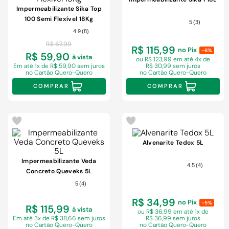
9
º
comoda
Impermeabilizante Sika Top
10
º
chuveiro
100 Semi Flexível 18Kg
5
(
3
)
4.9
(
8
)
R$
67
,
99
R$ 115,99
no Pix
-6%
R$ 59,90
à vista
ou R$ 123,99 em
até 4x de
Em
até 1x de R$ 59,90 sem juros
R$ 30,99 sem juros
no Cartão Quero-Quero
no Cartão Quero-Quero
COMPRAR
COMPRAR
Alvenarite Tedox 5L
Impermeabilizante Veda
4.5
(
4
)
Concreto Queveks 5L
5
(
4
)
R$ 34,99
no Pix
-5%
R$ 115,99
à vista
ou R$ 36,99 em
até 1x de
Em
até 3x de R$ 38,66 sem juros
R$ 36,99 sem juros
no Cartão Quero-Quero
no Cartão Quero-Quero