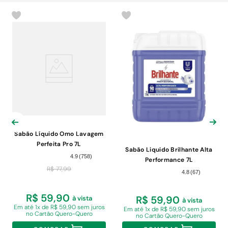
Sabão Líquido Omo Lavagem
Perfeita Pro 7L
Sabão Liquido Brilhante Alta
4.9
(
758
)
Performance 7L
R$
77
,
99
4.8
(
67
)
R$ 59,90
R$ 59,90
à vista
à vista
Em
até 1x de R$ 59,90 sem juros
Em
até 1x de R$ 59,90 sem juros
no Cartão Quero-Quero
no Cartão Quero-Quero