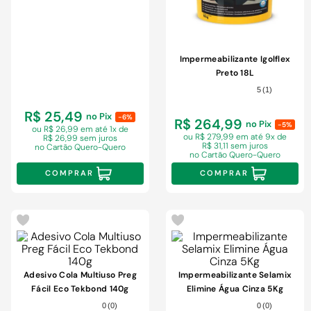
Impermeabilizante Igolflex
Preto 18L
5
(
1
)
R$ 25,49
no Pix
-6%
R$ 264,99
no Pix
-5%
ou R$ 26,99 em
até 1x de
ou R$ 279,99 em
até 9x de
R$ 26,99 sem juros
R$ 31,11 sem juros
no Cartão Quero-Quero
no Cartão Quero-Quero
COMPRAR
COMPRAR
Adesivo Cola Multiuso Preg
Impermeabilizante Selamix
Fácil Eco Tekbond 140g
Elimine Água Cinza 5Kg
0
(
0
)
0
(
0
)