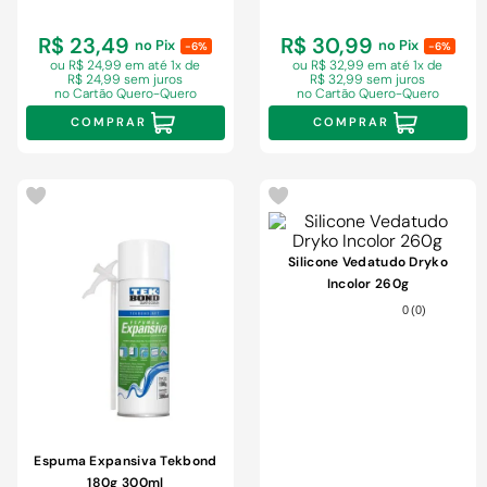
R$ 23,49
R$ 30,99
no Pix
no Pix
-6%
-6%
ou R$ 24,99 em
até 1x de
ou R$ 32,99 em
até 1x de
R$ 24,99 sem juros
R$ 32,99 sem juros
no Cartão Quero-Quero
no Cartão Quero-Quero
COMPRAR
COMPRAR
Silicone Vedatudo Dryko
Incolor 260g
0
(
0
)
Espuma Expansiva Tekbond
180g 300ml