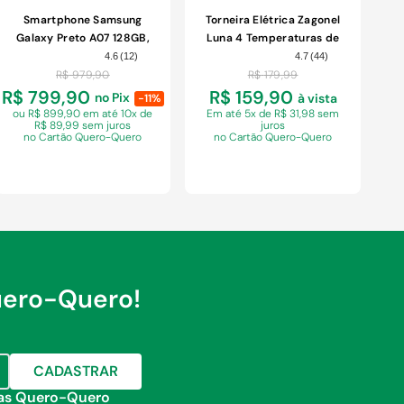
Smartphone Samsung
Torneira Elétrica Zagonel
Galaxy Preto A07 128GB,
Luna 4 Temperaturas de
4GB RAM + 4GB RAM
Parede Branca 5500W
4.6
(
12
)
4.7
(
44
)
PLUS,Camera Dupla
220V
R$
979
,
90
R$
179
,
99
Traseira de até 50MP, Self
R$ 799,90
R$ 159,90
no Pix
à vista
-11%
ou R$ 899,90 em
até 10x de
Em
até 5x de R$ 31,98 sem
R$ 89,99 sem juros
juros
no Cartão Quero-Quero
no Cartão Quero-Quero
uero-Quero!
COMPRAR
COMPRAR
CADASTRAR
jas Quero-Quero