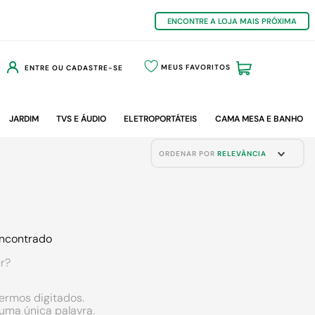
ENCONTRE A LOJA MAIS PRÓXIMA
MEUS FAVORITOS
ENTRE OU CADASTRE-SE
JARDIM
TVS E ÁUDIO
ELETROPORTÁTEIS
CAMA MESA E BANHO
ORDENAR POR
RELEVÂNCIA
ncontrado
r?
termos digitados.
r uma única palavra.