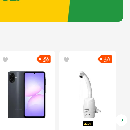
-
8%
-
11%
220V