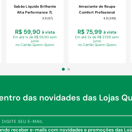
Sabão Liquido Brilhante
Amaciante de Roupa
Alta Performance 7L
Comfort Profissional
Original Pro Galão 7L
4.8
(
67
)
4.8
(
249
)
R$ 59,90
R$ 75,99
à vista
à vista
Em
até 1x de R$ 59,90 sem
Em
até 2x de R$ 37,99 sem
juros
juros
no Cartão Quero-Quero
no Cartão Quero-Quero
dentro das novidades das Lojas Q
COMPRAR
COMPRAR
tando receber e-mails com novidades e promoções das Lo