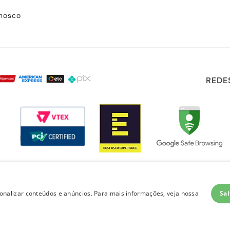
onosco
REDE
Sal
nalizar conteúdos e anúncios. Para mais informações, veja nossa