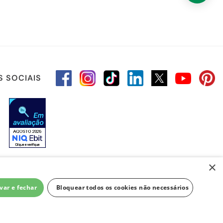
S SOCIAIS
×
var e fechar
Bloquear todos os cookies não necessários