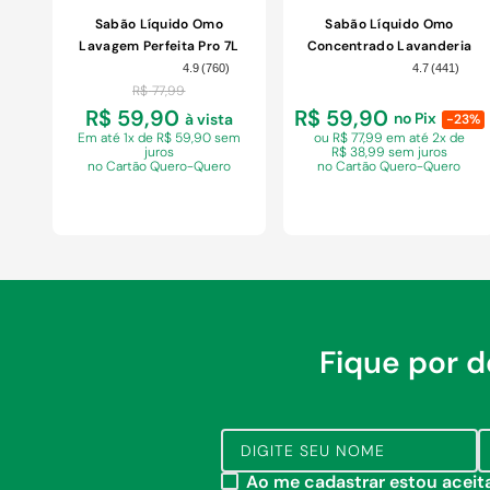
Sabão Líquido Omo
Sabão Líquido Omo
Lavagem Perfeita Pro 7L
Concentrado Lavanderia
Profissional Perfect White
4.9
(
760
)
4.7
(
441
)
Pro Galão 7L
R$
77
,
99
R$ 59,90
R$ 59,90
no Pix
à vista
-23%
Em
até 1x de R$ 59,90 sem
ou R$ 77,99 em
até 2x de
juros
R$ 38,99 sem juros
no Cartão Quero-Quero
no Cartão Quero-Quero
Fique por 
COMPRAR
COMPRAR
Ao me cadastrar estou acei