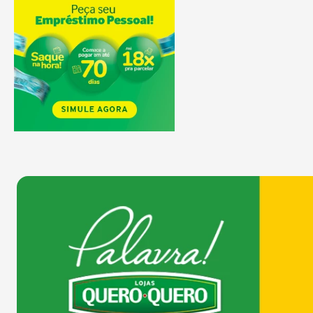
9
º
comoda
10
º
chuveiro