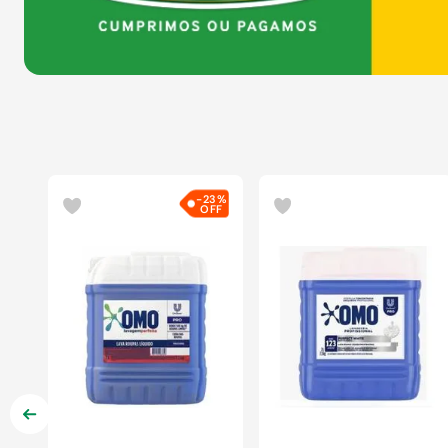
-
23%