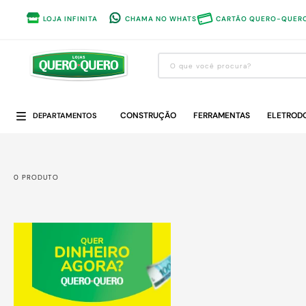
LOJA INFINITA
CHAMA NO WHATS
CARTÃO QUERO-QUER
O que você procura?
Termos mais buscados
CONSTRUÇÃO
1
º
guarda roupa
FERRAMENTAS
ELETROD
DEPARTAMENTOS
2
º
cozinha completa
3
º
piso cerâmica
0
PRODUTO
4
º
sofa
5
º
máquina lavar roupas
6
º
forro pvc
7
º
iphone
8
º
porta