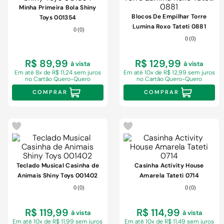
Minha Primeira Bola Shiny
Blocos De Empilhar Torre
Toys 001354
Lumina Roxo Tateti 0881
0
(
0
)
0
(
0
)
R$ 89,99
R$ 129,99
à vista
à vista
Em
até 8x de R$ 11,24 sem juros
Em
até 10x de R$ 12,99 sem juros
no Cartão Quero-Quero
no Cartão Quero-Quero
COMPRAR
COMPRAR
Teclado Musical Casinha de
Casinha Activity House
Animais Shiny Toys 001402
Amarela Tateti 0714
0
(
0
)
0
(
0
)
R$ 119,99
R$ 114,99
à vista
à vista
Em
até 10x de R$ 11,99 sem juros
Em
até 10x de R$ 11,49 sem juros