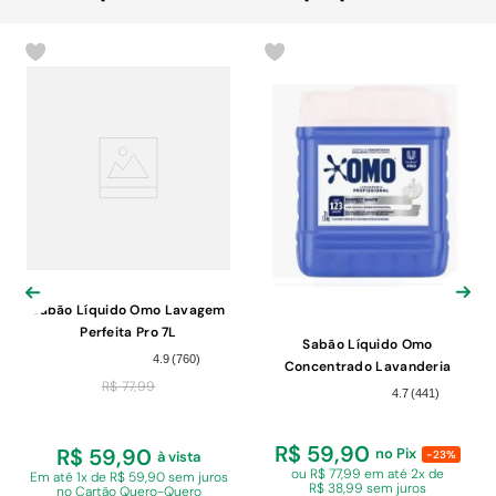
Sabão Líquido Omo Lavagem
Perfeita Pro 7L
Sabão Líquido Omo
4.9
(
760
)
Concentrado Lavanderia
R$
77
,
99
Profissional Perfect White Pro
4.7
(
441
)
Galão 7L
R$ 59,90
R$ 59,90
no Pix
-23%
à vista
ou R$ 77,99 em
até 2x de
Em
até 1x de R$ 59,90 sem juros
R$ 38,99 sem juros
no Cartão Quero-Quero