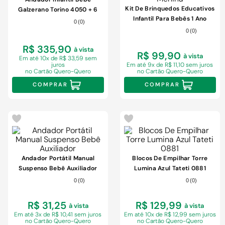
9
º
comoda
Kit De Brinquedos Educativos
Galzerano Torino 4050 + 6
10
º
chuveiro
Infantil Para Bebês 1 Ano
Meses Spring
0
(
0
)
Menino E Menina
0
(
0
)
R$ 335,90
à vista
R$ 99,90
à vista
Em
até 10x de R$ 33,59 sem
juros
Em
até 9x de R$ 11,10 sem juros
no Cartão Quero-Quero
no Cartão Quero-Quero
COMPRAR
COMPRAR
Andador Portátil Manual
Blocos De Empilhar Torre
Suspenso Bebê Auxiliador
Lumina Azul Tateti 0881
0
(
0
)
0
(
0
)
R$ 31,25
R$ 129,99
à vista
à vista
Em
até 3x de R$ 10,41 sem juros
Em
até 10x de R$ 12,99 sem juros
no Cartão Quero-Quero
no Cartão Quero-Quero