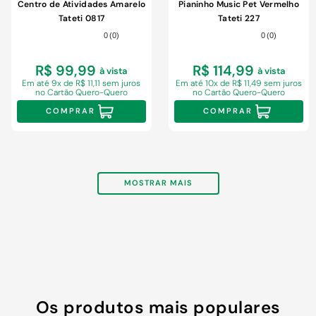
Centro de Atividades Amarelo
Pianinho Music Pet Vermelho
Tateti 0817
Tateti 227
0
(
0
)
0
(
0
)
R$ 99,99
R$ 114,99
à vista
à vista
Em
até 9x de R$ 11,11 sem juros
Em
até 10x de R$ 11,49 sem juros
no Cartão Quero-Quero
no Cartão Quero-Quero
COMPRAR
COMPRAR
MOSTRAR MAIS
Os produtos mais populares