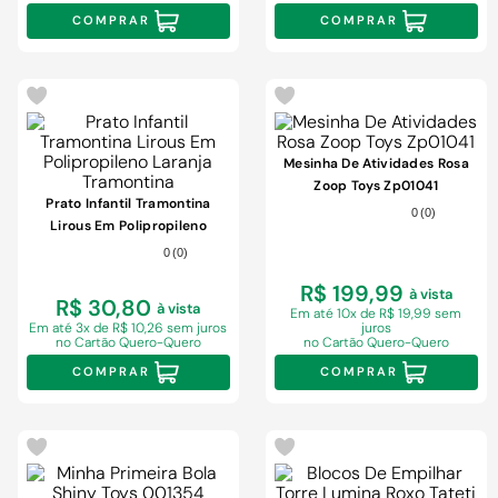
COMPRAR
COMPRAR
Mesinha De Atividades Rosa
Zoop Toys Zp01041
Prato Infantil Tramontina
0
(
0
)
Lirous Em Polipropileno
Laranja Tramontina
0
(
0
)
R$ 199,99
à vista
R$ 30,80
à vista
Em
até 10x de R$ 19,99 sem
Em
até 3x de R$ 10,26 sem juros
juros
no Cartão Quero-Quero
no Cartão Quero-Quero
COMPRAR
COMPRAR