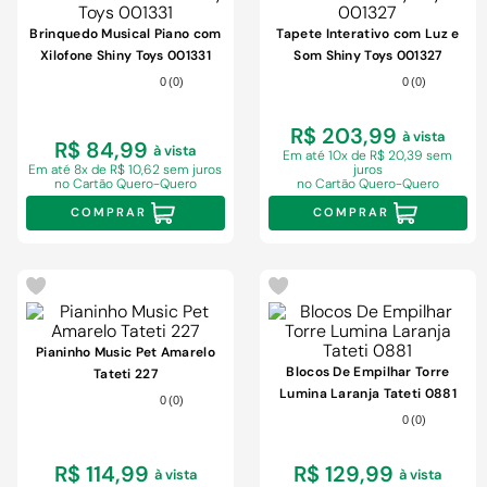
Brinquedo Musical Piano com
Tapete Interativo com Luz e
Xilofone Shiny Toys 001331
Som Shiny Toys 001327
0
(
0
)
0
(
0
)
R$ 203,99
à vista
R$ 84,99
à vista
Em
até 10x de R$ 20,39 sem
Em
até 8x de R$ 10,62 sem juros
juros
no Cartão Quero-Quero
no Cartão Quero-Quero
COMPRAR
COMPRAR
Pianinho Music Pet Amarelo
Blocos De Empilhar Torre
Tateti 227
Lumina Laranja Tateti 0881
0
(
0
)
0
(
0
)
R$ 114,99
R$ 129,99
à vista
à vista