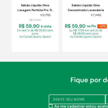
Sabão Líquido Omo
Sabão Líquido Omo
Lavagem Perfeita Pro 7L
Concentrado Lavanderia
Profissional Perfect White
4.9
(
759
)
4.7
(
440
)
Pro Galão 7L
R$
77
,
99
R$ 59,90
R$ 59,90
no Pix
à vista
-23%
Em
até 1x de R$ 59,90 sem
ou R$ 77,99 em
até 2x de
juros
R$ 38,99 sem juros
no Cartão Quero-Quero
no Cartão Quero-Quero
Fique por 
COMPRAR
COMPRAR
Ao me cadastrar estou acei