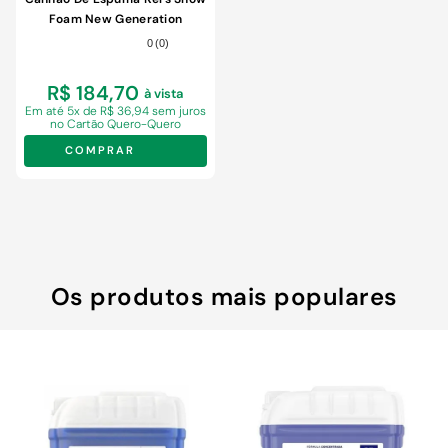
9
º
chuveiro
Foam New Generation
10
º
comoda
0
(
0
)
R$ 184,70
à vista
Em
até 5x de R$ 36,94 sem juros
no Cartão Quero-Quero
COMPRAR
Os produtos mais populares
-
23%