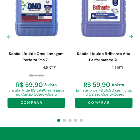
Sabão Líquido Omo Lavagem
Sabão Liquido Brilhante Alta
Perfeita Pro 7L
Performance 7L
4.9
(
747
)
4.8
(
67
)
R$
77
,
99
R$ 59,90
R$ 59,90
à vista
à vista
Em
até 1x de R$ 59,90 sem juros
Em
até 1x de R$ 59,90 sem juros
no Cartão Quero-Quero
no Cartão Quero-Quero
COMPRAR
COMPRAR