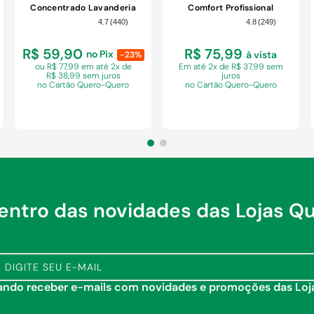
Concentrado Lavanderia
Comfort Profissional
Profissional Perfect White
Original Pro Galão 7L
4.7
(
440
)
4.8
(
249
)
Pro Galão 7L
R$ 59,90
R$ 75,99
no Pix
à vista
-23%
ou R$ 77,99 em
até 2x de
Em
até 2x de R$ 37,99 sem
R$ 38,99 sem juros
juros
no Cartão Quero-Quero
no Cartão Quero-Quero
dentro das novidades das Lojas Q
COMPRAR
COMPRAR
tando receber e-mails com novidades e promoções das Lo