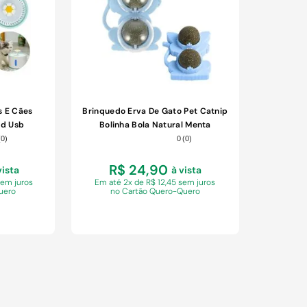
s E Cães
Brinquedo Erva De Gato Pet Catnip
ed Usb
Bolinha Bola Natural Menta
o Gt6106
Interativo Animal De Estimaçao
(
0
)
0
(
0
)
R$ 24,90
vista
à vista
sem juros
Em
até 2x de R$ 12,45 sem juros
uero
no Cartão Quero-Quero