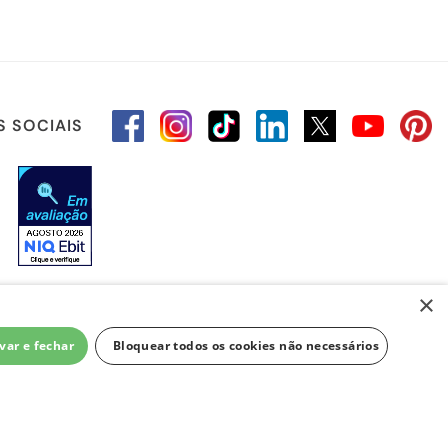
S SOCIAIS
×
var e fechar
Bloquear todos os cookies não necessários