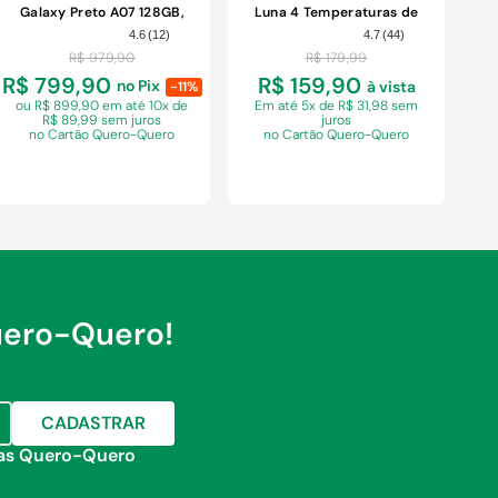
Galaxy Preto A07 128GB,
Luna 4 Temperaturas de
4GB RAM + 4GB RAM
Parede Branca 5500W
4.6
(
12
)
4.7
(
44
)
PLUS,Camera Dupla
220V
R$
979
,
90
R$
179
,
99
Traseira de até 50MP, Self
R$ 799,90
R$ 159,90
no Pix
à vista
-11%
ou R$ 899,90 em
até 10x de
Em
até 5x de R$ 31,98 sem
R$ 89,99 sem juros
juros
no Cartão Quero-Quero
no Cartão Quero-Quero
uero-Quero!
COMPRAR
COMPRAR
CADASTRAR
jas Quero-Quero