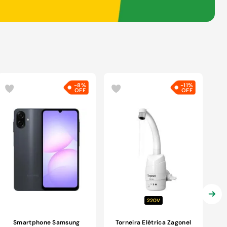
-
8%
-
11%
220V
Smartphone Samsung
Torneira Elétrica Zagonel