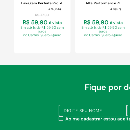
Lavagem Perfeita Pro 7L
Alta Performance 7L
4.9
(
756
)
4.8
(
67
)
R$
77
,
99
R$ 59,90
R$ 59,90
à vista
à vista
Em
até 1x de R$ 59,90 sem
Em
até 1x de R$ 59,90 sem
juros
juros
no Cartão Quero-Quero
no Cartão Quero-Quero
Fique por 
COMPRAR
COMPRAR
Ao me cadastrar estou acei