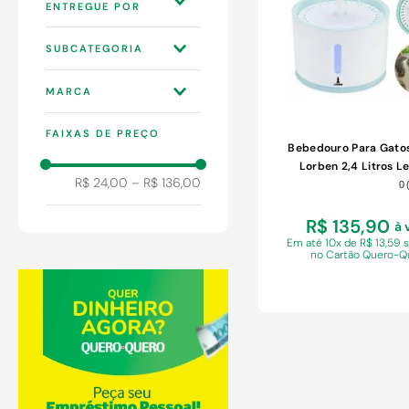
9
º
chuveiro
10
º
comoda
WEBCONTINENTAL
SUBCATEGORIA
3P
ALIMENTAÇÃO PARA
MARCA
GATO
BEBEDOUROS E
AB MÍDIA
COMEDOUROS
FAIXAS DE PREÇO
LORBEN
Bebedouro Para Gato
Lorben 2,4 Litros L
R$ 24,00
–
R$ 136,00
Filtragem Purificaçã
0
R$ 135,90
à 
Em
até 10x de R$ 13,59 
no Cartão Quero-Q