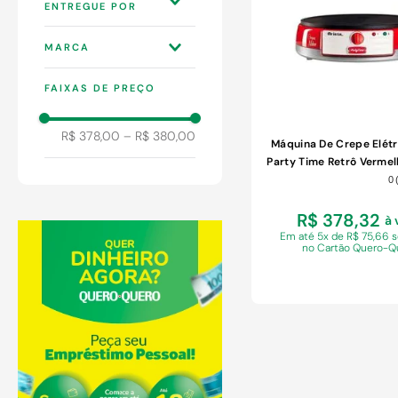
9
º
chuveiro
10
º
comoda
WEBCONTINENTAL
MARCA
3P
ARIETE
FAIXAS DE PREÇO
R$ 378,00
–
R$ 380,00
Máquina De Crepe Elétr
Party Time Retrô Vermel
Antiaderente E Compa
0
R$ 378,32
à 
Em
até 5x de R$ 75,66 
no Cartão Quero-Q