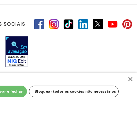
S SOCIAIS
×
var e fechar
Bloquear todos os cookies não necessários