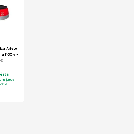
ica Ariete
ha 1100w -
cta 220V
(
0
)
vista
sem juros
uero