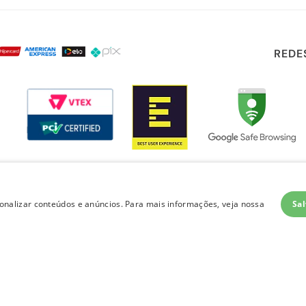
REDE
Sal
nalizar conteúdos e anúncios. Para mais informações, veja nossa
layout e desenvolvimento
Quero-Quero 2023 | todos os direitos reservados
LOJAS QUERO-QUERO S.A. - CNPJ 96.418.264/0218-02
Av. General Flores Da Cunha, 1943, Vila Cachoeirinha, Cachoeirinha, RS - CEP 94.910-003