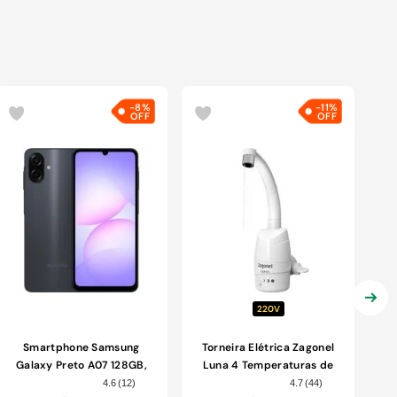
-
8%
-
11%
220V
Smartphone Samsung
Torneira Elétrica Zagonel
Galaxy Preto A07 128GB,
Luna 4 Temperaturas de
4GB RAM + 4GB RAM
Parede Branca 5500W
4.6
(
12
)
4.7
(
44
)