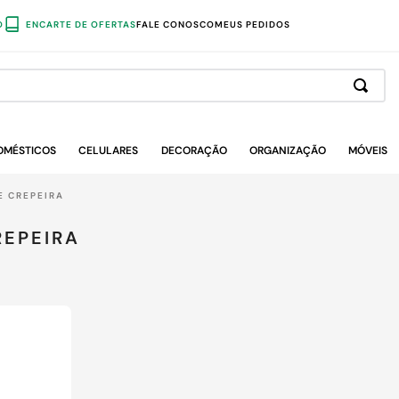
O
ENCARTE DE OFERTAS
FALE CONOSCO
MEUS PEDIDOS
OMÉSTICOS
CELULARES
DECORAÇÃO
ORGANIZAÇÃO
MÓVEIS
E CREPEIRA
REPEIRA