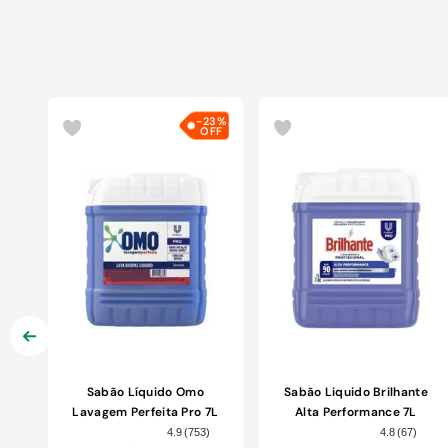
-
23%
Sabão Líquido Omo
Sabão Liquido Brilhante
Lavagem Perfeita Pro 7L
Alta Performance 7L
4.9
(
753
)
4.8
(
67
)