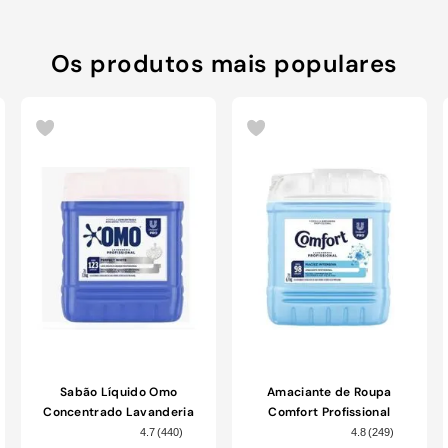
Os produtos mais populares
Sabão Líquido Omo
Amaciante de Roupa
Concentrado Lavanderia
Comfort Profissional
Profissional Perfect White
Original Pro Galão 7L
4.7
(
440
)
4.8
(
249
)