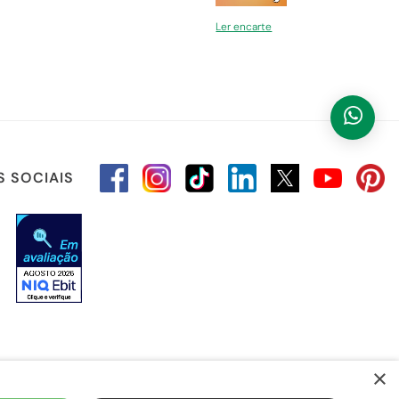
Ler encarte
S SOCIAIS
×