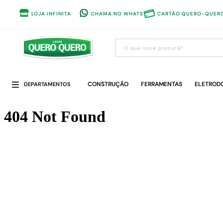
LOJA INFINITA
CHAMA NO WHATS
CARTÃO QUERO-QUER
O que você procura?
Termos mais buscados
CONSTRUÇÃO
1
º
guarda roupa
FERRAMENTAS
ELETROD
DEPARTAMENTOS
2
º
cozinha completa
3
º
piso cerâmica
4
º
sofa
5
º
máquina lavar roupas
6
º
iphone
7
º
forro pvc
8
º
porta