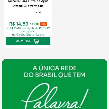
9
º
chuveiro
Torneira Para Filtro de Água
Stéfani Clic Vermelha
10
º
cimento
0
(
0
)
R$ 14,59
no Pix
-6%
ou R$ 15,49 em
até 1x de R$ 15,49
sem juros
no Cartão Quero-Quero
COMPRAR