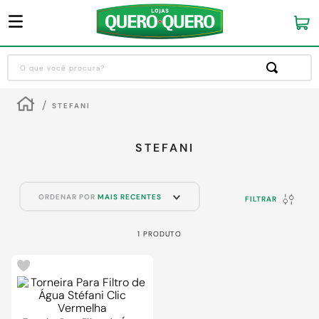
O que você procura?
Termos mais buscados
STEFANI
1
º
guarda roupa
2
º
cozinha completa
STEFANI
3
º
piso cerâmica
4
º
sofa
ORDENAR POR
MAIS RECENTES
FILTRAR
5
º
máquina lavar roupas
1
PRODUTO
6
º
iphone
7
º
forro pvc
8
º
porta