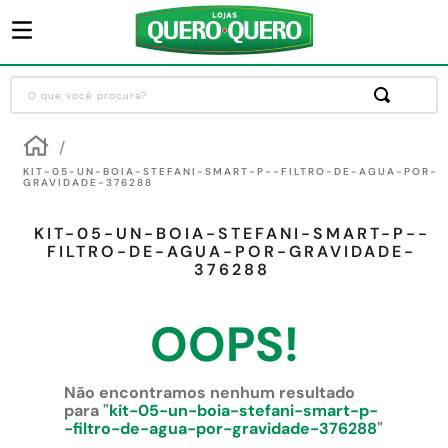
O que você procura?
Termos mais buscados
1
º
guarda roupa
KIT-05-UN-BOIA-STEFANI-SMART-P--FILTRO-DE-AGUA-POR-
GRAVIDADE-376288
2
º
cozinha completa
KIT-05-UN-BOIA-STEFANI-SMART-P--
3
º
piso cerâmica
FILTRO-DE-AGUA-POR-GRAVIDADE-
376288
4
º
sofa
5
º
máquina lavar roupas
OOPS!
6
º
iphone
7
º
forro pvc
Não encontramos nenhum resultado
para "
kit-05-un-boia-stefani-smart-p-
8
º
porta
-filtro-de-agua-por-gravidade-376288
"