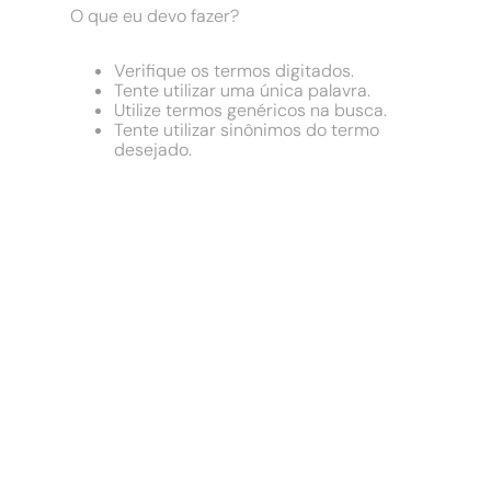
9
º
chuveiro
O que eu devo fazer?
10
º
cimento
Verifique os termos digitados.
Tente utilizar uma única palavra.
Utilize termos genéricos na busca.
Tente utilizar sinônimos do termo
desejado.