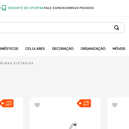
O
ENCARTE DE OFERTAS
FALE CONOSCO
MEUS PEDIDOS
OMÉSTICOS
CELULARES
DECORAÇÃO
ORGANIZAÇÃO
MÓVEIS
NEIRAS ELÉTRICAS
-
11%
-
11%