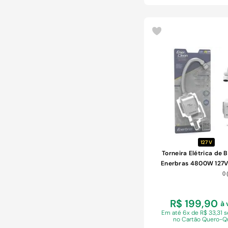
COMPRAR
127 V
Torneira Elétrica de
Enerbras 4800W 127V
0
R$ 199,90
à 
Em
até 6x de R$ 33,31 
no Cartão Quero-Q