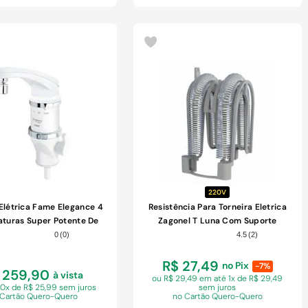
COMPRAR
COMPRAR
220V
 Elétrica Fame Elegance 4
Resistência Para Torneira Eletrica
turas Super Potente De
Zagonel T Luna Com Suporte
ncada Branca 220v
Embalada5500W 220V
0
(
0
)
4.5
(
2
)
R$ 27,49
no Pix
-7%
 259,90
à vista
ou R$ 29,49 em
até 1x de R$ 29,49
10x de R$ 25,99 sem juros
sem juros
 Cartão Quero-Quero
no Cartão Quero-Quero