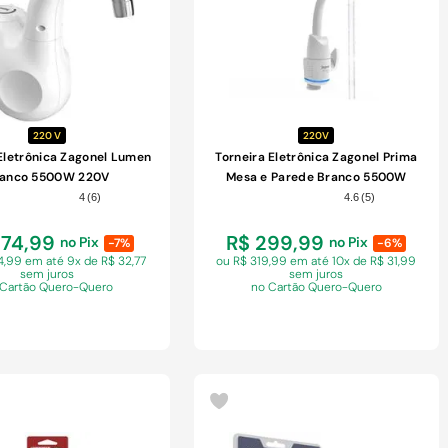
220 V
220V
 Eletrônica Zagonel Lumen
Torneira Eletrônica Zagonel Prima
anco 5500W 220V
Mesa e Parede Branco 5500W
220V
4
(
6
)
4.6
(
5
)
274,99
R$ 299,99
no Pix
no Pix
-7%
-6%
94,99 em
até 9x de R$ 32,77
ou R$ 319,99 em
até 10x de R$ 31,99
sem juros
sem juros
 Cartão Quero-Quero
no Cartão Quero-Quero