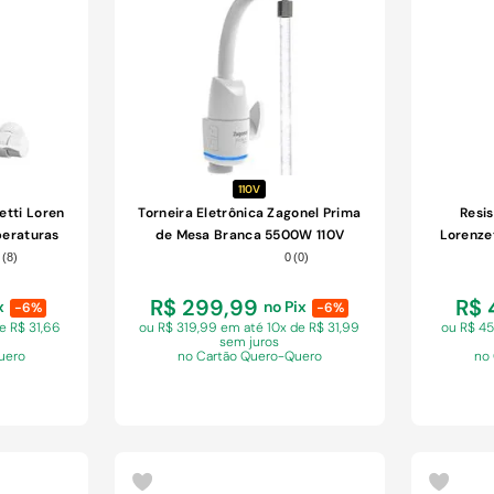
COMPRAR
110V
etti Loren
Torneira Eletrônica Zagonel Prima
Resi
peraturas
de Mesa Branca 5500W 110V
Lorenze
20V
(
8
)
0
(
0
)
R$ 299,99
R$ 
x
no Pix
-6%
-6%
e R$ 31,66
ou R$ 319,99 em
até 10x de R$ 31,99
ou R$ 4
sem juros
uero
no Cartão Quero-Quero
no