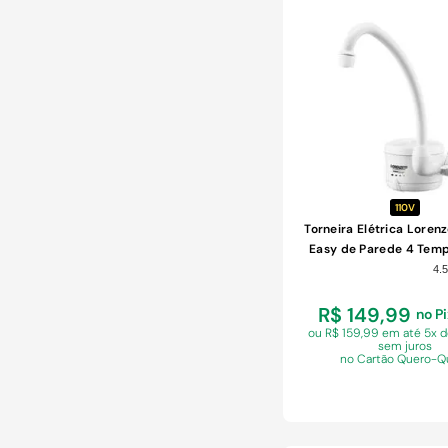
ZAGONEL
COMPRAR
110V
Torneira Elétrica Lorenz
Easy de Parede 4 Tem
Branca 4800W 1
4.5
R$ 149,99
no P
ou R$ 159,99 em
até 5x d
sem juros
no Cartão Quero-Q