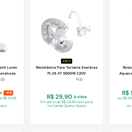
COMPRAR
220 V
etti Loren
Resistência Para Torneira Enerbras
Resi
peraturas
PLUS 4T 5500W 220V
Aquece
10V
7
(
2
)
4
(
1
)
R$ 
ix
-6%
R$ 29,90
à vista
e R$ 31,99
ou R$ 5
Em
até 1x de R$ 29,90 sem juros
uero
no Cartão Quero-Quero
no