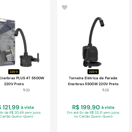
COMPRAR
COMPRAR
220 V
220 V
 Enerbras PLUS 4T 5500W
Torneira Elétrica de Parede
220V Preto
Enerbras 5500W 220V Preto
5
(
1
)
5
(
1
)
 121,99
R$ 199,90
à vista
à vista
 4x de R$ 30,49 sem juros
Em
até 6x de R$ 33,31 sem juros
 Cartão Quero-Quero
no Cartão Quero-Quero