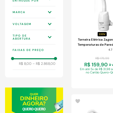
9
º
chuveiro
LOJAS QUERO-
10
º
comoda
MARCA
QUERO S.A
WEBCONTINENTAL
0
3P
VOLTAGEM
AB MÍDIA
110V
ABMIDIA
220V
TIPO DE
127 V
ABERTURA
Torneira Elétrica Zagon
ASTRA
Temperaturas de Pare
220 V
BBI
BASCULANTE
5500W 220V
FAIXAS DE PREÇO
4.7
220V
BRASLU
R$
179
,
99
BRAZHU
R$ 8,00
–
R$ 2.868,00
R$ 159,90
à 
BRINOX
Em
até 5x de R$ 31,98 
no Cartão Quero-Q
CENSI
COMPRE DESEJOS
DECA
DIVERSOS
DOCOL
ENERBRAS
FAME