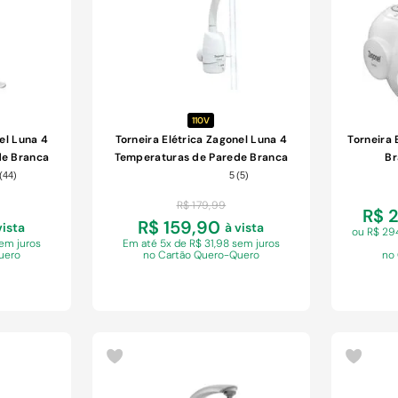
110V
el Luna 4
Torneira Elétrica Zagonel Luna 4
Torneira
de Branca
Temperaturas de Parede Branca
Br
5500W 110V
(
44
)
5
(
5
)
R$
179
,
99
R$ 
R$ 159,90
vista
à vista
ou R$ 2
sem juros
Em
até 5x de R$ 31,98 sem juros
uero
no Cartão Quero-Quero
no