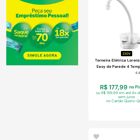
COMPRAR
FAME BRASIL
HERC
HYDRA
IDEAL
IDEAL IMPORTADOS
JACKWAL
220V
KRONA
Torneira Elétrica Lorenz
LEVA PRA CASA
Easy de Parede 4 Tem
LEVA PRA MALHAR
Branca 5500W 2
4.4
LEVA PRO PET
R$ 177,99
no Pi
LORBEN
ou R$ 189,99 em
até 6x d
LORENZETTI
sem juros
no Cartão Quero-Q
OUTRAS MARCAS
PERFLEX METAIS
RODDEX BRASIL
SINTEX
YAAY