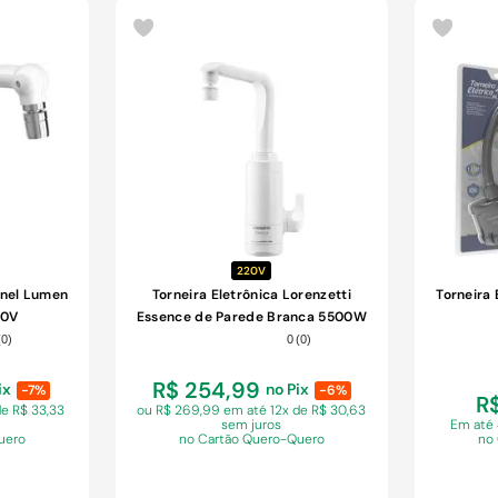
COMPRAR
220V
onel Lumen
Torneira Eletrônica Lorenzetti
Torneira
10V
Essence de Parede Branca 5500W
220V
(
0
)
0
(
0
)
R$ 254,99
ix
no Pix
-7%
-6%
R$
de R$ 33,33
ou R$ 269,99 em
até 12x de R$ 30,63
sem juros
Em
até
uero
no Cartão Quero-Quero
no