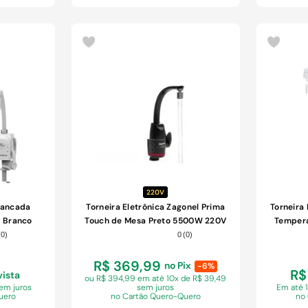
COMPRAR
220V
 Bancada
Torneira Eletrônica Zagonel Prima
Torneira
 Branco
Touch de Mesa Preto 5500W 220V
Tempera
Ba
(
0
)
0
(
0
)
R$ 369,99
no Pix
-6%
R$
vista
ou R$ 394,99 em
até 10x de R$ 39,49
sem juros
sem juros
Em
até 
uero
no Cartão Quero-Quero
no