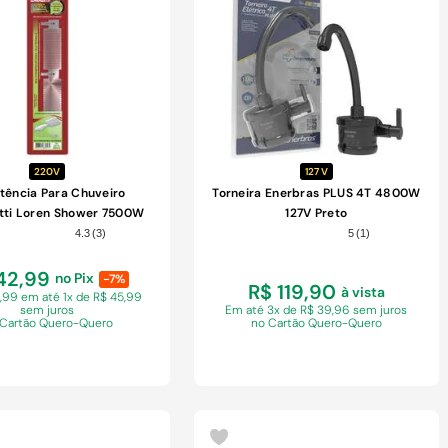
COMPRAR
COMPRAR
220V
127 V
stência Para Chuveiro
Torneira Enerbras PLUS 4T 4800W
tti Loren Shower 7500W
127V Preto
220V
4.3
(
3
)
5
(
1
)
42,99
no Pix
-7%
R$ 119,90
à vista
5,99 em
até 1x de R$ 45,99
sem juros
Em
até 3x de R$ 39,96 sem juros
 Cartão Quero-Quero
no Cartão Quero-Quero