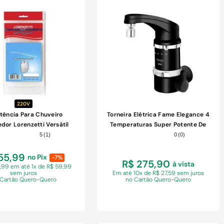
COMPRAR
COMPRAR
220V
stência Para Chuveiro
Torneira Elétrica Fame Elegance 4
dor Lorenzetti Versátil
Temperaturas Super Potente De
55G 5500W 220V
Parede Preta 220v
5
(
1
)
0
(
0
)
55,99
no Pix
-7%
R$ 275,90
à vista
9,99 em
até 1x de R$ 59,99
sem juros
Em
até 10x de R$ 27,59 sem juros
 Cartão Quero-Quero
no Cartão Quero-Quero