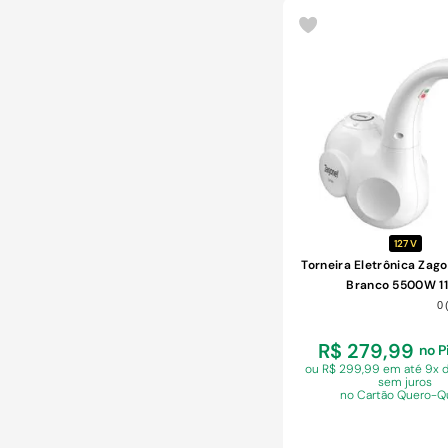
COMPRAR
127 V
Torneira Eletrônica Zag
Branco 5500W 1
0
R$ 279,99
no P
ou R$ 299,99 em
até 9x 
sem juros
no Cartão Quero-Q