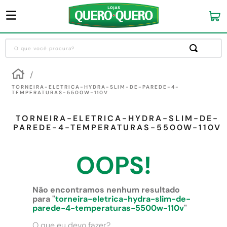
O que você procura?
Termos mais buscados
1
º
guarda roupa
TORNEIRA-ELETRICA-HYDRA-SLIM-DE-PAREDE-4-
TEMPERATURAS-5500W-110V
2
º
cozinha completa
TORNEIRA-ELETRICA-HYDRA-SLIM-DE-
3
º
piso cerâmica
PAREDE-4-TEMPERATURAS-5500W-110V
4
º
sofa
OOPS!
5
º
máquina lavar roupas
6
º
iphone
Não encontramos nenhum resultado
7
º
forro pvc
para "
torneira-eletrica-hydra-slim-de-
parede-4-temperaturas-5500w-110v
"
8
º
porta
O que eu devo fazer?