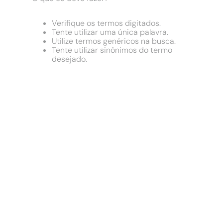
9
º
chuveiro
10
º
comoda
Verifique os termos digitados.
Tente utilizar uma única palavra.
Utilize termos genéricos na busca.
Tente utilizar sinônimos do termo
desejado.