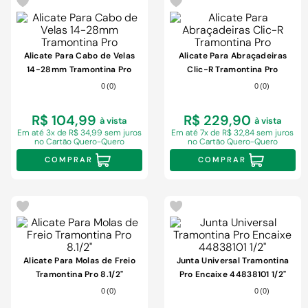
Alicate Para Cabo de Velas
Alicate Para Abraçadeiras
14-28mm Tramontina Pro
Clic-R Tramontina Pro
0
(
0
)
0
(
0
)
R$ 104,99
R$ 229,90
à vista
à vista
Em
até 3x de R$ 34,99 sem juros
Em
até 7x de R$ 32,84 sem juros
no Cartão Quero-Quero
no Cartão Quero-Quero
COMPRAR
COMPRAR
-
40%
Alicate Para Molas de Freio
Junta Universal Tramontina
Tramontina Pro 8.1/2"
Pro Encaixe 44838101 1/2"
0
(
0
)
0
(
0
)