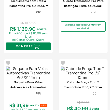
9
º
chuveiro
Torquímetro com Estalo
Alicate Tramontina Pro Para
Tramontina Pro 40-200Nm
Restrição Fluxo 44047501
10
º
cimento
20/30/50MM
0
(
0
)
0
(
0
)
R$
1
.
579
,
90
Exclusivo loja física: Contate um
R$ 1.139,90
vendedor!
à vista
Em
até 10x de R$ 113,99 sem
juros
no Cartão Quero-Quero
COMPRAR
-
25%
Soquete Para Velas
Cabo de Força Tipo T
Automotivas Tramontina
Tramontina Pro 1/2" 10mm
Pro1/2" 14mm
0
(
0
)
0
(
0
)
R$
54
,
99
R$ 31,99
no Pix
-6%
R$ 40,99
à vista
ou R$ 33,99 em
até 1x de