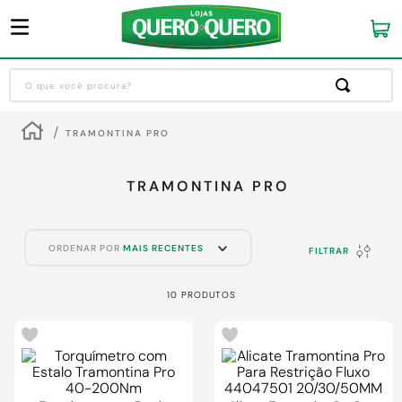
O que você procura?
Termos mais buscados
TRAMONTINA PRO
1
º
guarda roupa
2
º
cozinha completa
TRAMONTINA PRO
3
º
piso cerâmica
4
º
sofa
ORDENAR POR
MAIS RECENTES
FILTRAR
5
º
máquina lavar roupas
10
PRODUTOS
6
º
iphone
-
28%
-
27%
7
º
forro pvc
8
º
porta