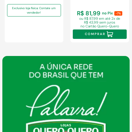
Exclusivo loja física: Contate um
R$ 81,99
vendedor!
no Pix
-7%
ou R$ 87,99 em
até 2x de
R$ 43,99 sem juros
no Cartão Quero-Quero
COMPRAR