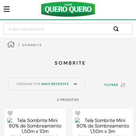
O que você procura?
Termos mais buscados
SOMBRITE
1
º
guarda roupa
2
º
cozinha completa
SOMBRITE
3
º
piso cerâmica
4
º
sofa
ORDENAR POR
MAIS RECENTES
FILTRAR
5
º
máquina lavar roupas
2
PRODUTOS
6
º
iphone
7
º
forro pvc
8
º
porta