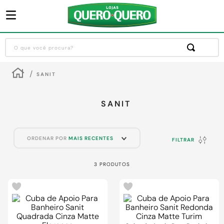
O que você procura?
Termos mais buscados
SANIT
1
º
guarda roupa
2
º
cozinha completa
SANIT
3
º
piso cerâmica
4
º
sofa
ORDENAR POR
MAIS RECENTES
FILTRAR
5
º
máquina lavar roupas
3
PRODUTOS
6
º
iphone
-
38%
-
34%
7
º
forro pvc
8
º
porta