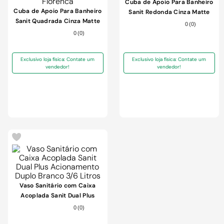
9
º
chuveiro
Cuba de Apoio Para Banheiro
Cuba de Apoio Para Banheiro
Sanit Redonda Cinza Matte
10
º
comoda
Sanit Quadrada Cinza Matte
Turim
0
(
0
)
Florenca
0
(
0
)
Exclusivo loja física: Contate um
Exclusivo loja física: Contate um
vendedor!
vendedor!
Vaso Sanitário com Caixa
Acoplada Sanit Dual Plus
Acionamento Duplo Branco
0
(
0
)
3/6 Litros