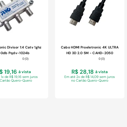
onic Divisor 1:4 Catv 1ghz
Cabo HDMI Proeletronic 4K ULTRA
30db Pqdv-1024b
HD 3D 2.0 5M - CAHD-2050
0
(
0
)
0
(
0
)
$ 19,16
R$ 28,18
à vista
à vista
 1x de R$ 19,16 sem juros
Em
até 2x de R$ 14,09 sem juros
 Cartão Quero-Quero
no Cartão Quero-Quero