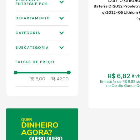
9
º
chuveiro
Bateria Cr2032 Proeletr
10
º
cimento
cr2032-05 Lithium
WEBCONTINENTAL
DEPARTAMENTO
3P
Unidades
0
TVS E ÁUDIO
CATEGORIA
TECNOLOGIA
ACESSÓRIOS DE
INFORMÁTICA
SUBCATEGORIA
INFORMÁTICA
CONSTRUÇÃO
CASA INTELIGENTE
PILHAS E BATERIAS
FAIXAS DE PREÇO
FERRAGENS
SEGURANÇA
R$ 6,82
à vi
R$ 6,00
–
R$ 42,00
Em
até 1x de R$ 6,82 s
no Cartão Quero-Q