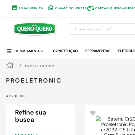
LOJA INFINITA
CHAMA NO WHATS
CARTÃO QUERO-QUER
O que você procura?
Termos mais buscados
CONSTRUÇÃO
1
º
guarda roupa
FERRAMENTAS
ELETROD
DEPARTAMENTOS
2
º
cozinha completa
PROELETRONIC
3
º
piso cerâmica
PROELETRONIC
4
º
sofa
5
º
máquina lavar roupas
4
PRODUTOS
6
º
iphone
7
º
forro pvc
8
º
porta