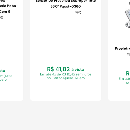
Sensor De Presenca Sobrepor Teto
onic Pqba-
360° Pqsst-0360
 Com 5
0
(
0
)
(
0
)
Proeletr
1
R$ 41,82
à vista
sta
R
Em
até 4x de R$ 10,45 sem juros
em juros
no Cartão Quero-Quero
Em
até
uero
no