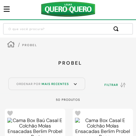
O que você procura?
Termos mais buscados
PROBEL
1
º
guarda roupa
2
º
cozinha completa
PROBEL
3
º
piso cerâmica
4
º
sofa
ORDENAR POR
MAIS RECENTES
FILTRAR
5
º
máquina lavar roupas
50
PRODUTOS
6
º
iphone
7
º
forro pvc
8
º
porta