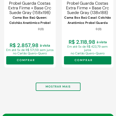
Cama Box Baú Queen:
Cama Box Baú Casal: Colchão
Colchão Anatômico Probel
Anatômico Probel Guarda
Guarda Costas Extra Firme +
Costas Extra Firme + Base
0
(
0
)
0
(
0
)
Base Crc Suede Gray
Crc Suede Gray (138x188)
(158x198)
R$ 2.118,98
à vista
R$ 2.857,98
à vista
Em
até 5x de R$ 423,79 sem
Em
até 5x de R$ 571,59 sem juros
juros
no Cartão Quero-Quero
no Cartão Quero-Quero
COMPRAR
COMPRAR
MOSTRAR MAIS