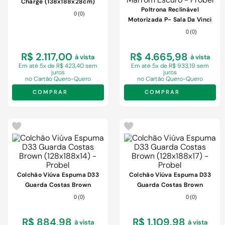
Charge (138x188x28cm)
Poltrona Reclinável
0
(
0
)
Motorizada P- Sala Da Vinci
Malbec Zero Wall Giro E
0
(
0
)
Balanço Suede Marrom
Escuro - Probel
R$ 2.117,00
R$ 4.665,98
à vista
à vista
Em
até 5x de R$ 423,40 sem
Em
até 5x de R$ 933,19 sem
juros
juros
no Cartão Quero-Quero
no Cartão Quero-Quero
COMPRAR
COMPRAR
Colchão Viúva Espuma D33
Colchão Viúva Espuma D33
Guarda Costas Brown
Guarda Costas Brown
(128x188x14) - Probel
(128x188x17) - Probel
0
(
0
)
0
(
0
)
R$ 884,98
R$ 1.109,98
à vista
à vista