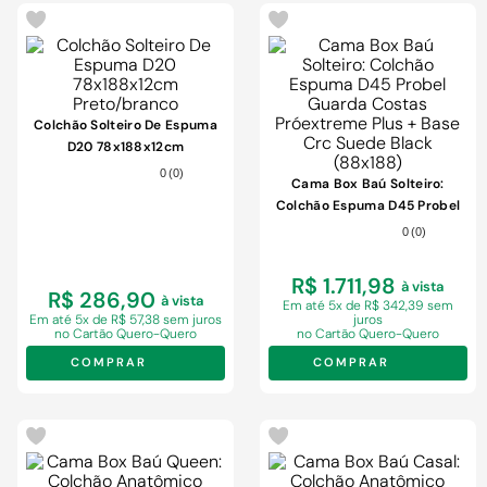
Colchão Solteiro De Espuma
D20 78x188x12cm
Preto/branco
0
(
0
)
Cama Box Baú Solteiro:
Colchão Espuma D45 Probel
Guarda Costas Próextreme
0
(
0
)
Plus + Base Crc Suede Black
(88x188)
R$ 1.711,98
à vista
R$ 286,90
à vista
Em
até 5x de R$ 342,39 sem
Em
até 5x de R$ 57,38 sem juros
juros
no Cartão Quero-Quero
no Cartão Quero-Quero
COMPRAR
COMPRAR