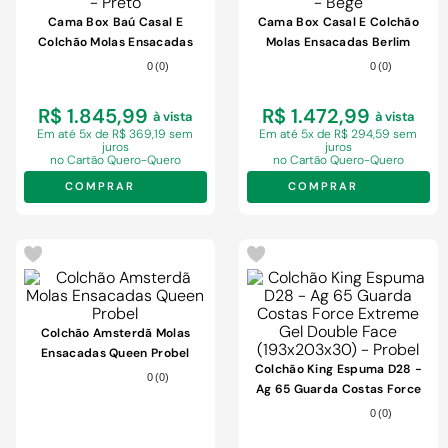
9
º
chuveiro
Cama Box Baú Casal E
Cama Box Casal E Colchão
10
º
comoda
Colchão Molas Ensacadas
Molas Ensacadas Berlim
Berlim Probel - Preto
Probel - Bege
0
(
0
)
0
(
0
)
R$ 1.845,99
R$ 1.472,99
à vista
à vista
Em
até 5x de R$ 369,19 sem
Em
até 5x de R$ 294,59 sem
juros
juros
no Cartão Quero-Quero
no Cartão Quero-Quero
COMPRAR
COMPRAR
Colchão Amsterdã Molas
Ensacadas Queen Probel
Colchão King Espuma D28 -
0
(
0
)
Ag 65 Guarda Costas Force
Extreme Gel Double Face
0
(
0
)
(193x203x30) - Probel