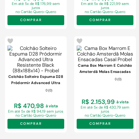
Em
até 5x de R$ 176,99 sem
Em
até 5x de R$ 221,99 sem
juros
juros
no Cartão Quero-Quero
no Cartão Quero-Quero
COMPRAR
COMPRAR
Cama Box Marrom E Colchão
Amsterdã Molas Ensacadas
Colchão Solteiro Espuma D28
Casal Probel
0
(
0
)
Pródormir Advanced Ultra
Resistente Black (88x188x14)
0
(
0
)
- Probel
R$ 2.153,99
à vista
R$ 470,98
à vista
Em
até 5x de R$ 430,79 sem
Em
até 5x de R$ 94,19 sem juros
juros
no Cartão Quero-Quero
no Cartão Quero-Quero
COMPRAR
COMPRAR