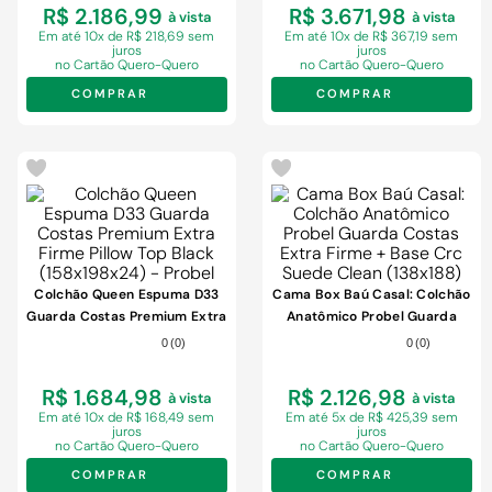
R$ 2.186,99
R$ 3.671,98
à vista
à vista
Em
até 10x de R$ 218,69 sem
Em
até 10x de R$ 367,19 sem
juros
juros
no Cartão Quero-Quero
no Cartão Quero-Quero
COMPRAR
COMPRAR
Colchão Queen Espuma D33
Cama Box Baú Casal: Colchão
Guarda Costas Premium Extra
Anatômico Probel Guarda
Firme Pillow Top Black
Costas Extra Firme + Base
0
(
0
)
0
(
0
)
(158x198x24) - Probel
Crc Suede Clean (138x188)
R$ 1.684,98
R$ 2.126,98
à vista
à vista
Em
até 10x de R$ 168,49 sem
Em
até 5x de R$ 425,39 sem
juros
juros
no Cartão Quero-Quero
no Cartão Quero-Quero
COMPRAR
COMPRAR