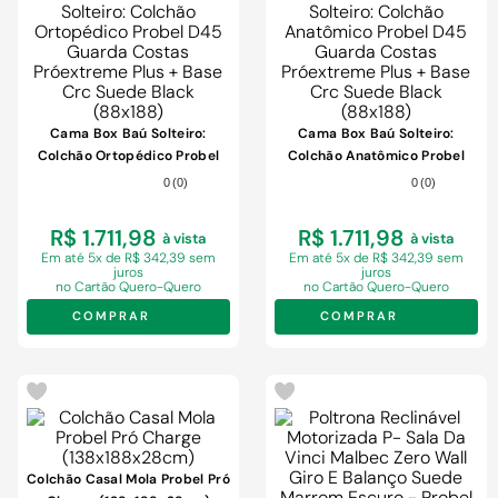
Cama Box Baú Solteiro:
Cama Box Baú Solteiro:
Colchão Ortopédico Probel
Colchão Anatômico Probel
D45 Guarda Costas
D45 Guarda Costas
0
(
0
)
0
(
0
)
Próextreme Plus + Base Crc
Próextreme Plus + Base Crc
Suede Black (88x188)
Suede Black (88x188)
R$ 1.711,98
R$ 1.711,98
à vista
à vista
Em
até 5x de R$ 342,39 sem
Em
até 5x de R$ 342,39 sem
juros
juros
no Cartão Quero-Quero
no Cartão Quero-Quero
COMPRAR
COMPRAR
Colchão Casal Mola Probel Pró