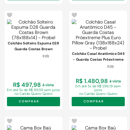
Colchão Solteiro Espuma D28
Guarda Costas Brown
Colchão Casal Anatômico D45
(78x188x14) - Probel
0
(
0
)
- Guarda Costas Próextreme
Plus Euro Pillow Gray
0
(
0
)
(138x188x24) - Probel
R$ 1.480,98
à vista
R$ 497,98
à vista
Em
até 5x de R$ 296,19 sem
Em
até 5x de R$ 99,59 sem juros
juros
no Cartão Quero-Quero
no Cartão Quero-Quero
COMPRAR
COMPRAR