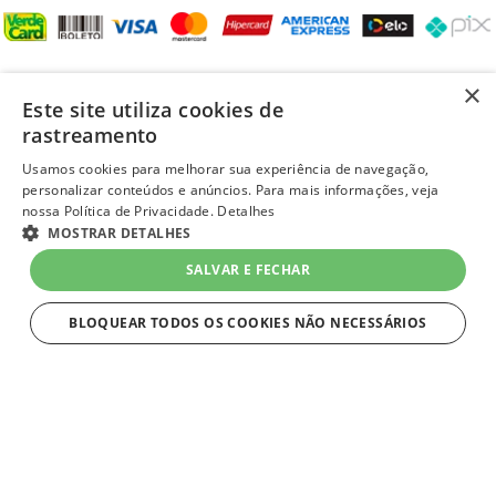
REDES SOCIAIS
×
Este site utiliza cookies de
rastreamento
Usamos cookies para melhorar sua experiência de navegação,
personalizar conteúdos e anúncios. Para mais informações, veja
LOJA SEGURA
nossa Política de Privacidade.
Detalhes
MOSTRAR DETALHES
SALVAR E FECHAR
BLOQUEAR TODOS OS COOKIES NÃO NECESSÁRIOS
ESTRITAMENTE NECESSÁRIOS
layout e desenvolvimento
Quero-Quero 2023 | todos os direitos reservados
Estritamente necessários
LOJAS QUERO-QUERO S.A. - CNPJ 96.418.264/0218-02
Av. General Flores Da Cunha, 1943, Vila Cachoeirinha, Cachoeirinha, RS - CEP 94.910-003