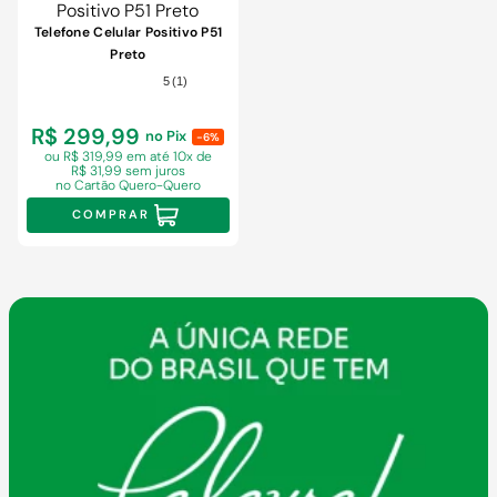
Telefone Celular Positivo P51
Preto
5
(
1
)
R$ 299,99
no Pix
-6%
ou R$ 319,99 em
até 10x de
R$ 31,99 sem juros
no Cartão Quero-Quero
COMPRAR