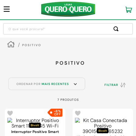
O que você procura?
Termos mais buscados
POSITIVO
1
º
guarda roupa
2
º
cozinha completa
POSITIVO
3
º
piso cerâmica
4
º
sofa
ORDENAR POR
MAIS RECENTES
FILTRAR
5
º
máquina lavar roupas
7
PRODUTOS
6
º
forro pvc
-
8%
7
º
iphone
8
º
porta
Bivolt
Bivolt
Interruptor Positivo Smart