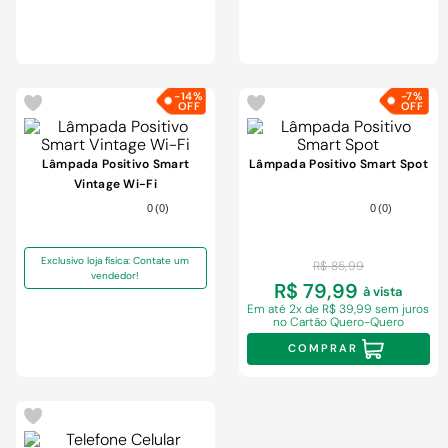
-
14%
-
7%
Lâmpada Positivo Smart
Lâmpada Positivo Smart Spot
Vintage Wi-Fi
0
(
0
)
0
(
0
)
Exclusivo loja física: Contate um
R$
85
,
99
vendedor!
R$ 79,99
à vista
Em
até 2x de R$ 39,99 sem juros
no Cartão Quero-Quero
COMPRAR