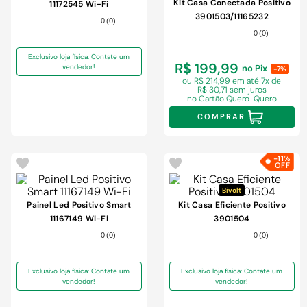
9
º
comoda
Kit Casa Conectada Positivo
11172545 Wi-Fi
3901503/11165232
0
(
0
)
10
º
chuveiro
0
(
0
)
Exclusivo loja física: Contate um
R$ 199,99
vendedor!
no Pix
-7%
ou R$ 214,99 em
até 7x de
R$ 30,71 sem juros
no Cartão Quero-Quero
COMPRAR
-
11%
Bivolt
Painel Led Positivo Smart
Kit Casa Eficiente Positivo
11167149 Wi-Fi
3901504
0
(
0
)
0
(
0
)
Exclusivo loja física: Contate um
Exclusivo loja física: Contate um
vendedor!
vendedor!