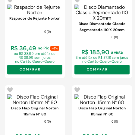
Raspador de Rejunte Norton
Disco Diamantado Classic
Segmentado 110 X 20mm
0
(
0
)
0
(
0
)
R$ 36,49
no Pix
-6%
R$ 185,90
à vista
ou R$ 38,99 em
até 1x de
R$ 38,99 sem juros
Em
até 5x de R$ 37,18 sem juros
no Cartão Quero-Quero
no Cartão Quero-Quero
COMPRAR
COMPRAR
Disco Flap Original Norton
Disco Flap Original Norton
115mm N° 80
115mm N° 60
0
(
0
)
0
(
0
)