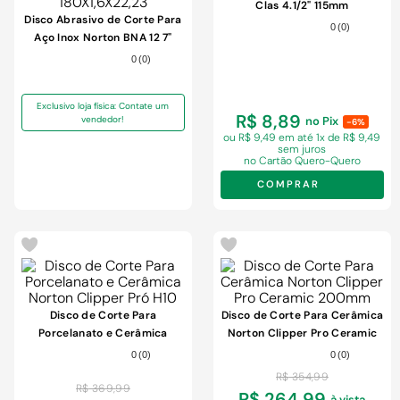
9
º
chuveiro
Clas 4.1/2" 115mm
Disco Abrasivo de Corte Para
0
(
0
)
10
º
cimento
Aço Inox Norton BNA 12 7"
180X1,6X22,23
0
(
0
)
Exclusivo loja física: Contate um
R$ 8,89
vendedor!
no Pix
-6%
ou R$ 9,49 em
até 1x de R$ 9,49
sem juros
no Cartão Quero-Quero
COMPRAR
-
24%
-
25%
Disco de Corte Para
Disco de Corte Para Cerâmica
Porcelanato e Cerâmica
Norton Clipper Pro Ceramic
Norton Clipper Pró H10
200mm
0
(
0
)
0
(
0
)
R$
354
,
99
R$
369
,
99
R$ 264,99
à vista