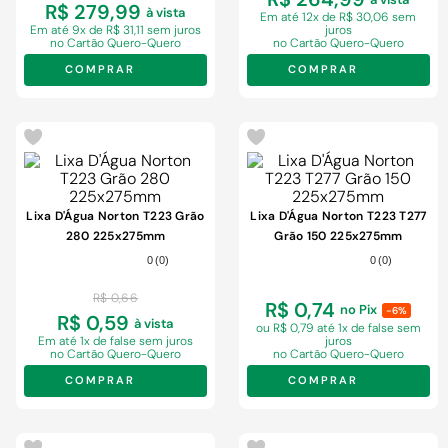
R$ 279,99
à vista
Em
até 12x de R$ 30,06 sem
Em
até 9x de R$ 31,11 sem juros
juros
no Cartão Quero-Quero
no Cartão Quero-Quero
COMPRAR
COMPRAR
-
11%
Lixa D'Água Norton T223 Grão
Lixa D'Água Norton T223 T277
280 225x275mm
Grão 150 225x275mm
0
(
0
)
0
(
0
)
R$
0
,
66
R$ 0,74
no Pix
-6%
R$ 0,59
à vista
ou R$ 0,79
até 1x de false sem
Em
até 1x de false sem juros
juros
no Cartão Quero-Quero
no Cartão Quero-Quero
COMPRAR
COMPRAR