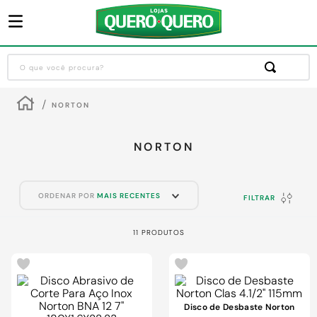
O que você procura?
Termos mais buscados
NORTON
1
º
guarda roupa
2
º
cozinha completa
NORTON
3
º
piso cerâmica
4
º
sofa
ORDENAR POR
MAIS RECENTES
FILTRAR
5
º
máquina lavar roupas
11
PRODUTOS
6
º
iphone
7
º
forro pvc
8
º
porta
Disco de Desbaste Norton