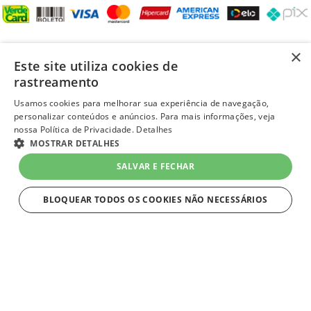
REDES SOCIAIS
×
Este site utiliza cookies de
rastreamento
Usamos cookies para melhorar sua experiência de navegação,
personalizar conteúdos e anúncios. Para mais informações, veja
LOJA SEGURA
nossa Política de Privacidade.
Detalhes
MOSTRAR DETALHES
SALVAR E FECHAR
BLOQUEAR TODOS OS COOKIES NÃO NECESSÁRIOS
ESTRITAMENTE NECESSÁRIOS
layout e desenvolvimento
Quero-Quero 2023 | todos os direitos reservados
Estritamente necessários
LOJAS QUERO-QUERO S.A. - CNPJ 96.418.264/0218-02
Av. General Flores Da Cunha, 1943, Vila Cachoeirinha, Cachoeirinha, RS - CEP 94.910-003