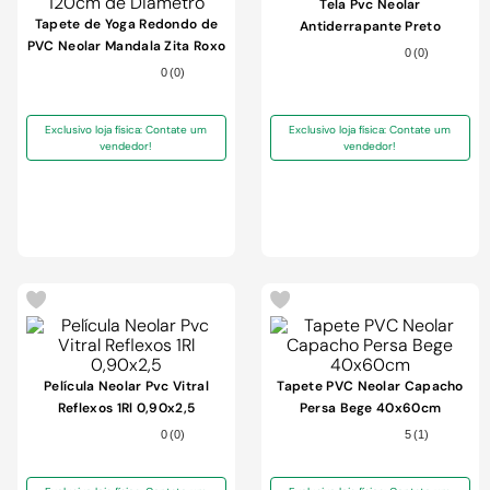
9
º
cimento
Tela Pvc Neolar
Tapete de Yoga Redondo de
Antiderrapante Preto
10
º
chuveiro
PVC Neolar Mandala Zita Roxo
50x150cm
0
(
0
)
3mm 120cm de Diâmetro
0
(
0
)
Exclusivo loja física: Contate um
Exclusivo loja física: Contate um
vendedor!
vendedor!
Película Neolar Pvc Vitral
Tapete PVC Neolar Capacho
Reflexos 1Rl 0,90x2,5
Persa Bege 40x60cm
0
(
0
)
5
(
1
)