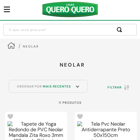
O que você procura?
Termos mais buscados
NEOLAR
1
º
guarda roupa
2
º
cozinha completa
NEOLAR
3
º
piso cerâmica
4
º
sofa
ORDENAR POR
MAIS RECENTES
FILTRAR
5
º
máquina lavar roupas
11
PRODUTOS
6
º
iphone
-
15%
7
º
forro pvc
8
º
porta