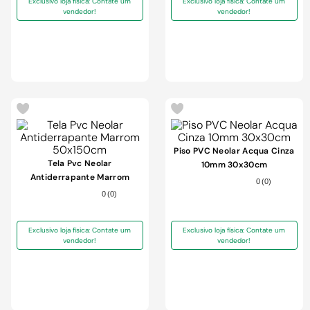
Exclusivo loja física: Contate um
Exclusivo loja física: Contate um
vendedor!
vendedor!
-
30%
-
29%
Piso PVC Neolar Acqua Cinza
Tela Pvc Neolar
10mm 30x30cm
Antiderrapante Marrom
0
(
0
)
50x150cm
0
(
0
)
Exclusivo loja física: Contate um
Exclusivo loja física: Contate um
vendedor!
vendedor!