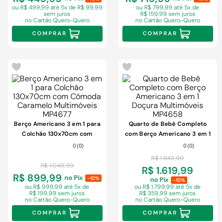
ou R$ 499,99
até 5x de R$ 99,99
ou R$ 799,99
até 5x de
sem juros
R$ 159,99 sem juros
no Cartão Quero-Quero
no Cartão Quero-Quero
COMPRAR
COMPRAR
-
5%
-
3%
Berço Americano 3 em 1 para
Quarto de Bebê Completo
Colchão 130x70cm com
com Berço Americano 3 em 1
Cômoda Caramelo
Doçura Multimóveis MP4658
0
(
0
)
0
(
0
)
Multimóveis MP4677
R$
1
.
849
,
99
R$
1
.
049
,
99
R$ 1.619,99
R$ 899,99
no Pix
-10%
no Pix
-10%
ou R$ 999,99
até 5x de
ou R$ 1.799,99
até 5x de
R$ 199,99 sem juros
R$ 359,99 sem juros
no Cartão Quero-Quero
no Cartão Quero-Quero
COMPRAR
COMPRAR