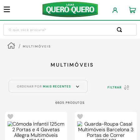
O que você procura?
Termos mais buscados
MULTIMÓVEIS
1
º
guarda roupa
2
º
cozinha completa
MULTIMÓVEIS
3
º
piso cerâmica
4
º
sofa
ORDENAR POR
MAIS RECENTES
FILTRAR
5
º
máquina lavar roupas
6605
PRODUTOS
6
º
iphone
-
20%
7
º
forro pvc
8
º
porta