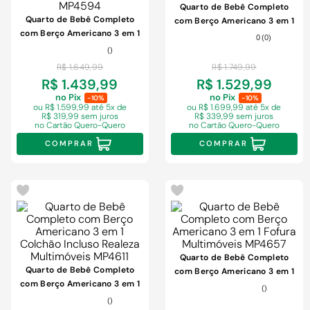
Quarto de Bebê Completo
Quarto de Bebê Completo
com Berço Americano 3 em 1
com Berço Americano 3 em 1
Colchão Incluso Dengo
0
(
0
)
p/Colchão 130x70cm Allegra
Multimóveis MP4612
(
)
Multimóveis MP4594
R$
1
.
649
,
99
R$
1
.
749
,
99
R$ 1.439,99
R$ 1.529,99
no Pix
no Pix
-10%
-10%
ou R$ 1.599,99
até 5x de
ou R$ 1.699,99
até 5x de
R$ 319,99 sem juros
R$ 339,99 sem juros
no Cartão Quero-Quero
no Cartão Quero-Quero
COMPRAR
COMPRAR
-
3%
-
3%
Quarto de Bebê Completo
Quarto de Bebê Completo
com Berço Americano 3 em 1
com Berço Americano 3 em 1
Fofura Multimóveis MP4657
(
)
Colchão Incluso Realeza
(
)