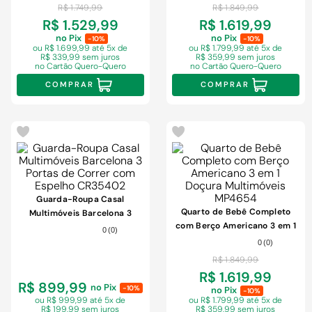
Multimóveis MP4611
R$
1
.
749
,
99
R$
1
.
849
,
99
R$ 1.529,99
R$ 1.619,99
no Pix
no Pix
-10%
-10%
ou R$ 1.699,99
até 5x de
ou R$ 1.799,99
até 5x de
R$ 339,99 sem juros
R$ 359,99 sem juros
no Cartão Quero-Quero
no Cartão Quero-Quero
COMPRAR
COMPRAR
-
3%
Guarda-Roupa Casal
Quarto de Bebê Completo
Multimóveis Barcelona 3
com Berço Americano 3 em 1
Portas de Correr com Espelho
0
(
0
)
Doçura Multimóveis MP4654
CR35402
0
(
0
)
R$
1
.
849
,
99
R$ 1.619,99
R$ 899,99
no Pix
-10%
no Pix
-10%
ou R$ 999,99
até 5x de
ou R$ 1.799,99
até 5x de
R$ 199,99 sem juros
R$ 359,99 sem juros