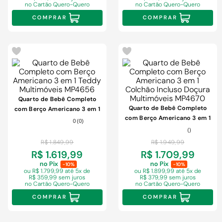
no Cartão Quero-Quero
no Cartão Quero-Quero
COMPRAR
COMPRAR
-
3%
-
3%
Quarto de Bebê Completo
Quarto de Bebê Completo
com Berço Americano 3 em 1
com Berço Americano 3 em 1
Teddy Multimóveis MP4656
0
(
0
)
Colchão Incluso Doçura
(
)
Multimóveis MP4670
R$
1
.
849
,
99
R$
1
.
949
,
99
R$ 1.619,99
R$ 1.709,99
no Pix
no Pix
-10%
-10%
ou R$ 1.799,99
até 5x de
ou R$ 1.899,99
até 5x de
R$ 359,99 sem juros
R$ 379,99 sem juros
no Cartão Quero-Quero
no Cartão Quero-Quero
COMPRAR
COMPRAR