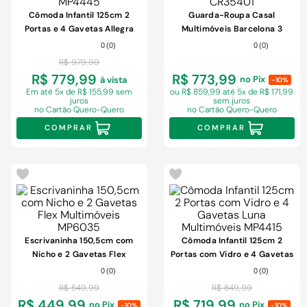
9
º
chuveiro
Cômoda Infantil 125cm 2
Guarda-Roupa Casal
10
º
cimento
Portas e 4 Gavetas Allegra
Multimóveis Barcelona 3
Multimóveis MP4445
Portas de Correr CR35401
0
(
0
)
0
(
0
)
R$
979
,
99
R$ 779,99
R$ 773,99
no Pix
à vista
-10%
Em
até 5x de R$ 155,99 sem
ou R$ 859,99
até 5x de R$ 171,99
juros
sem juros
no Cartão Quero-Quero
no Cartão Quero-Quero
COMPRAR
COMPRAR
-
9%
-
6%
Escrivaninha 150,5cm com
Cômoda Infantil 125cm 2
Nicho e 2 Gavetas Flex
Portas com Vidro e 4 Gavetas
Multimóveis MP6035
Luna Multimóveis MP4415
0
(
0
)
0
(
0
)
R$
549
,
99
R$
849
,
99
R$ 449,99
R$ 719,99
no Pix
no Pix
-10%
-10%