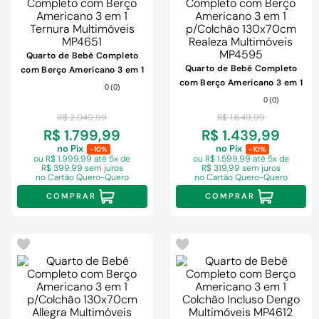
Quarto de Bebê Completo
Quarto de Bebê Completo
com Berço Americano 3 em 1
com Berço Americano 3 em 1
Ternura Multimóveis MP4651
0
(
0
)
p/Colchão 130x70cm Realeza
0
(
0
)
Multimóveis MP4595
R$
2
.
049
,
99
R$
1
.
649
,
99
R$ 1.799,99
R$ 1.439,99
no Pix
no Pix
-10%
-10%
ou R$ 1.999,99
até 5x de
ou R$ 1.599,99
até 5x de
R$ 399,99 sem juros
R$ 319,99 sem juros
no Cartão Quero-Quero
no Cartão Quero-Quero
COMPRAR
COMPRAR
-
3%
-
3%