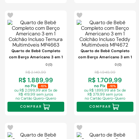
-
2%
-
3%
Quarto de Bebê Completo
Quarto de Bebê Completo
com Berço Americano 3 em 1
com Berço Americano 3 em 1
Colchão Incluso Ternura
Colchão Incluso Teddy
0
(
0
)
0
(
0
)
Multimóveis MP4663
Multimóveis MP4672
R$
2
.
149
,
99
R$
1
.
949
,
99
R$ 1.889,99
R$ 1.709,99
no Pix
no Pix
-10%
-10%
ou R$ 2.099,99
até 5x de
ou R$ 1.899,99
até 5x de
R$ 419,99 sem juros
R$ 379,99 sem juros
no Cartão Quero-Quero
no Cartão Quero-Quero
COMPRAR
COMPRAR
-
2%
-
3%