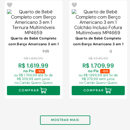
-
3%
-
3%
Quarto de Bebê Completo
Quarto de Bebê Completo
com Berço Americano 3 em 1
com Berço Americano 3 em 1
Ternura Multimóveis MP4659
Colchão Incluso Fofura
0
(
0
)
(
)
Multimóveis MP4669
R$
1
.
849
,
99
R$
1
.
949
,
99
R$ 1.619,99
R$ 1.709,99
no Pix
no Pix
-10%
-10%
ou R$ 1.799,99
até 5x de
ou R$ 1.899,99
até 5x de
R$ 359,99 sem juros
R$ 379,99 sem juros
no Cartão Quero-Quero
no Cartão Quero-Quero
COMPRAR
COMPRAR
MOSTRAR MAIS