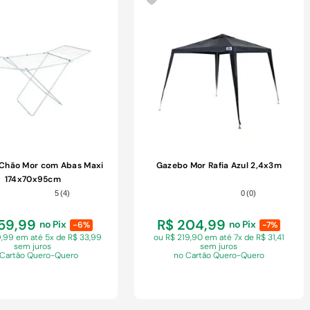
COMPRAR
COMPRAR
 Chão Mor com Abas Maxi
Gazebo Mor Rafia Azul 2,4x3m
174x70x95cm
5
(
4
)
0
(
0
)
159,99
R$ 204,99
no Pix
no Pix
-6%
-7%
9,99 em
até 5x de R$ 33,99
ou R$ 219,90 em
até 7x de R$ 31,41
sem juros
sem juros
 Cartão Quero-Quero
no Cartão Quero-Quero