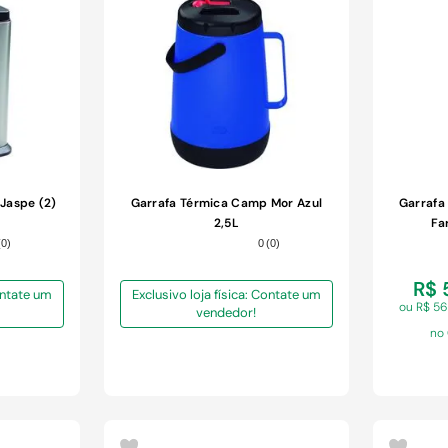
COMPRAR
 Jaspe (2)
Garrafa Térmica Camp Mor Azul
Garrafa
2,5L
Fa
(
0
)
0
(
0
)
R$ 
Contate um
Exclusivo loja física: Contate um
ou R$ 5
vendedor!
no