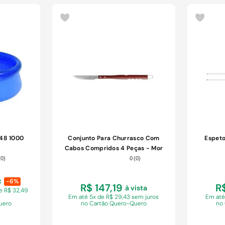
COMPRAR
048 1000
Conjunto Para Churrasco Com
Espeto
Cabos Compridos 4 Peças - Mor
(
0
)
0
(
0
)
x
-6%
R$ 147,19
R
à vista
e R$ 32,49
Em
até 5x de R$ 29,43 sem juros
Em
até
uero
no Cartão Quero-Quero
no