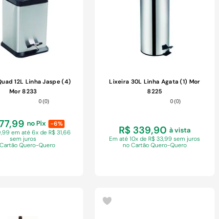
Quad 12L Linha Jaspe (4)
Lixeira 30L Linha Agata (1) Mor
Mor 8233
8225
0
(
0
)
0
(
0
)
177,99
no Pix
-6%
R$ 339,90
à vista
89,99 em
até 6x de R$ 31,66
sem juros
Em
até 10x de R$ 33,99 sem juros
 Cartão Quero-Quero
no Cartão Quero-Quero