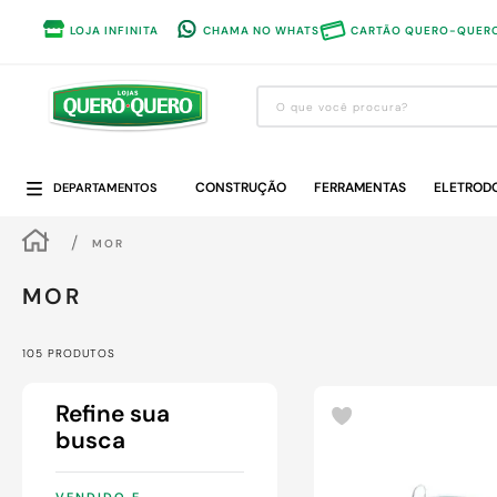
LOJA INFINITA
CHAMA NO WHATS
CARTÃO QUERO-QUER
O que você procura?
Termos mais buscados
CONSTRUÇÃO
1
º
guarda roupa
FERRAMENTAS
ELETROD
DEPARTAMENTOS
2
º
cozinha completa
MOR
3
º
piso cerâmica
MOR
4
º
sofa
5
º
máquina lavar roupas
105
PRODUTOS
6
º
iphone
7
º
forro pvc
8
º
porta