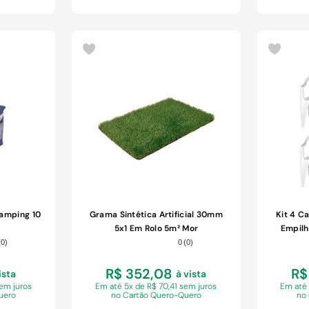
COMPRAR
Camping 10
Grama Sintética Artificial 30mm
Kit 4 Ca
5x1 Em Rolo 5m² Mor
Empilh
(
0
)
0
(
0
)
R$ 352,08
R$
ista
à vista
sem juros
Em
até 5x de R$ 70,41 sem juros
Em
até
uero
no Cartão Quero-Quero
no