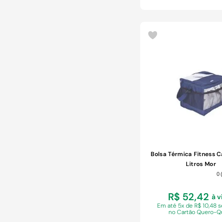
COMPRAR
Bolsa Térmica Fitness 
Litros Mor
0
R$ 52,42
à v
Em
até 5x de R$ 10,48 
no Cartão Quero-Q