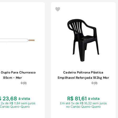
COMPRAR
COMPRAR
 Duplo Para Churrasco
Cadeira Poltrona Plástica
85cm - Mor
Empilhavel Reforçada 182kg Mor
0
(
0
)
0
(
0
)
$ 23,68
R$ 81,61
à vista
à vista
 2x de R$ 11,84 sem juros
Em
até 5x de R$ 16,32 sem juros
 Cartão Quero-Quero
no Cartão Quero-Quero