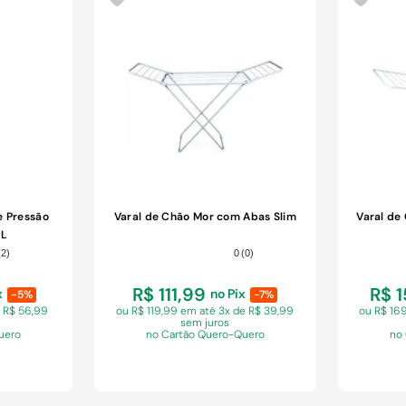
e Pressão
Varal de Chão Mor com Abas Slim
Varal de
9L
(
2
)
0
(
0
)
R$ 111,99
R$ 
x
no Pix
-5%
-7%
e R$ 56,99
ou R$ 119,99 em
até 3x de R$ 39,99
ou R$ 16
sem juros
uero
no Cartão Quero-Quero
no