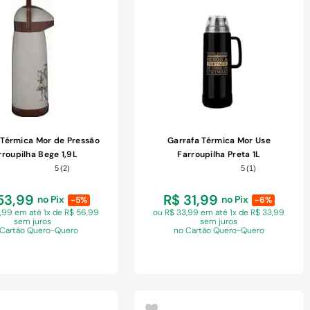
COMPRAR
COMPRAR
 Térmica Mor de Pressão
Garrafa Térmica Mor Use
rroupilha Bege 1,9L
Farroupilha Preta 1L
5
(
2
)
5
(
1
)
53,99
R$ 31,99
no Pix
no Pix
-5%
-6%
6,99 em
até 1x de R$ 56,99
ou R$ 33,99 em
até 1x de R$ 33,99
sem juros
sem juros
 Cartão Quero-Quero
no Cartão Quero-Quero