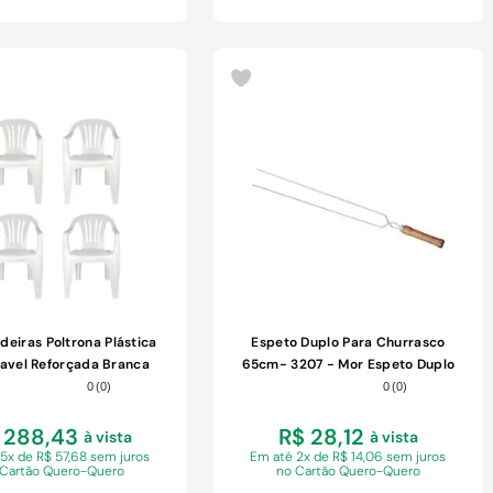
COMPRAR
COMPRAR
deiras Poltrona Plástica
Espeto Duplo Para Churrasco
avel Reforçada Branca
65cm- 3207 - Mor Espeto Duplo
182kg Mor
65cm Mor 3207
0
(
0
)
0
(
0
)
 288,43
R$ 28,12
à vista
à vista
 5x de R$ 57,68 sem juros
Em
até 2x de R$ 14,06 sem juros
 Cartão Quero-Quero
no Cartão Quero-Quero