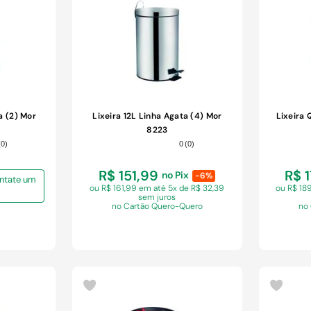
a (2) Mor
Lixeira 12L Linha Agata (4) Mor
Lixeira 
8223
(
0
)
0
(
0
)
R$ 151,99
R$ 
no Pix
-6%
Contate um
ou R$ 161,99 em
até 5x de R$ 32,39
ou R$ 1
sem juros
no Cartão Quero-Quero
no