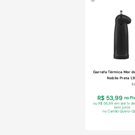
Garrafa Térmica Mor d
Nobile Preta 1,
5
R$ 53,99
no Pi
ou R$ 56,99 em
até 1x d
sem juros
no Cartão Quero-Q