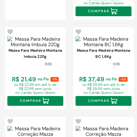
no Cartão Quero-Quero
COMPRAR
Massa Para Madeira Montana
Massa Para Madeira Montana
Imbuia 220g
BC 1,6Kg
0
(
0
)
0
(
0
)
R$ 21,49
R$ 37,49
no Pix
no Pix
-7%
-6%
ou R$ 22,99 em
até 1x de
ou R$ 39,99 em
até 1x de
R$ 22,99 sem juros
R$ 39,99 sem juros
no Cartão Quero-Quero
no Cartão Quero-Quero
COMPRAR
COMPRAR