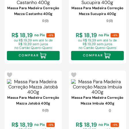
Massa Para Madeira Correção
Massa Para Madeira Correção
Mazza Castanho 400g
Mazza Sucupira 400g
0
(
0
)
0
(
0
)
R$ 18,19
R$ 18,19
no Pix
no Pix
-6%
-6%
ou R$ 19,39 em
até 1x de
ou R$ 19,39 em
até 1x de
R$ 19,39 sem juros
R$ 19,39 sem juros
no Cartão Quero-Quero
no Cartão Quero-Quero
COMPRAR
COMPRAR
Massa Para Madeira Correção
Massa Para Madeira Correção
Mazza Jatobá 400g
Mazza Imbuia 400g
0
(
0
)
(
)
R$ 18,19
R$ 18,19
no Pix
no Pix
-6%
-6%