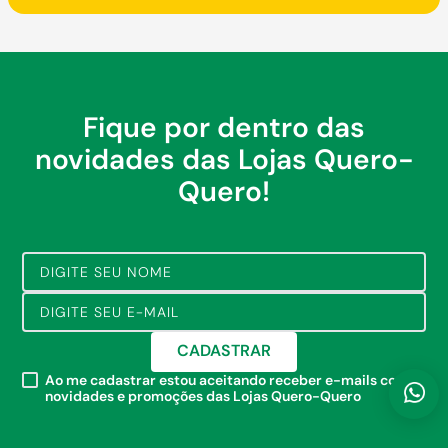
Fique por dentro das
novidades das Lojas Quero-
Quero!
CADASTRAR
Ao me cadastrar estou aceitando receber e-mails com
novidades e promoções das Lojas Quero-Quero