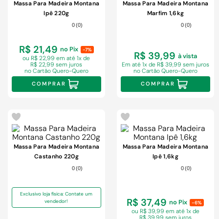
Massa Para Madeira Montana
Massa Para Madeira Montana
Ipê 220g
Marfim 1,6kg
0
(
0
)
0
(
0
)
R$ 21,49
no Pix
-7%
R$ 39,99
à vista
ou R$ 22,99 em
até 1x de
R$ 22,99 sem juros
Em
até 1x de R$ 39,99 sem juros
no Cartão Quero-Quero
no Cartão Quero-Quero
COMPRAR
COMPRAR
Massa Para Madeira Montana
Massa Para Madeira Montana
Castanho 220g
Ipê 1,6kg
0
(
0
)
0
(
0
)
Exclusivo loja física: Contate um
R$ 37,49
vendedor!
no Pix
-6%
ou R$ 39,99 em
até 1x de
R$ 39,99 sem juros