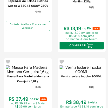
9
º
chuveiro
Soprador de Folhas Elétrico
Marfim 220g
Wesco WS8043 600W 220V
0
(
0
)
10
º
comoda
0
(
0
)
Exclusivo loja física: Contate um
R$ 13,19
vendedor!
no Pix
-6%
ou R$ 13,99 em
até 1x de
R$ 13,99 sem juros
no Cartão Quero-Quero
COMPRAR
Massa Para Madeira Montana
Verniz Isolare Incolor 900ML
Cerejeira 1,6kg
0
(
0
)
0
(
0
)
R$ 37,49
no Pix
-6%
R$ 38,49
à vista
ou R$ 39,99 em
até 1x de
R$ 39,99 sem juros
Em
até 1x de R$ 38,49 sem juros