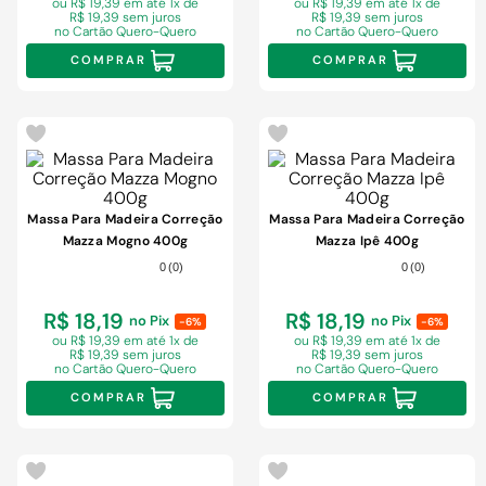
ou R$ 19,39 em
até 1x de
ou R$ 19,39 em
até 1x de
R$ 19,39 sem juros
R$ 19,39 sem juros
no Cartão Quero-Quero
no Cartão Quero-Quero
COMPRAR
COMPRAR
Massa Para Madeira Correção
Massa Para Madeira Correção
Mazza Mogno 400g
Mazza Ipê 400g
0
(
0
)
0
(
0
)
R$ 18,19
R$ 18,19
no Pix
no Pix
-6%
-6%
ou R$ 19,39 em
até 1x de
ou R$ 19,39 em
até 1x de
R$ 19,39 sem juros
R$ 19,39 sem juros
no Cartão Quero-Quero
no Cartão Quero-Quero
COMPRAR
COMPRAR