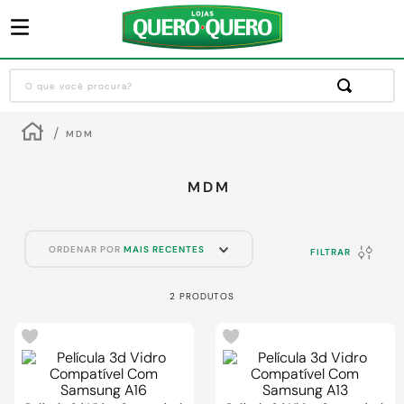
O que você procura?
Termos mais buscados
MDM
1
º
guarda roupa
2
º
cozinha completa
MDM
3
º
piso cerâmica
4
º
sofa
ORDENAR POR
MAIS RECENTES
FILTRAR
5
º
máquina lavar roupas
2
PRODUTOS
6
º
iphone
7
º
forro pvc
8
º
porta