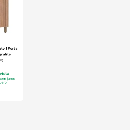
to 1 Porta
rafite
(
0
)
 vista
sem juros
uero