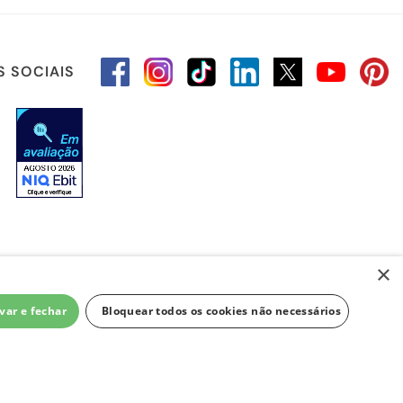
S SOCIAIS
×
var e fechar
Bloquear todos os cookies não necessários