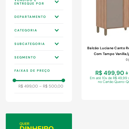
9
º
comoda
10
º
chuveiro
WEBCONTINENTAL
DEPARTAMENTO
3P
MÓVEIS
CATEGORIA
COZINHA
SUBCATEGORIA
Balcão Luciane Canto Re
BALCÕES
Com Tampo Vanilla/g
0
BALCÕES COM
FAIXAS DE PREÇO
TAMPO
R$ 499,90
à
Em
até 10x de R$ 49,99 
no Cartão Quero-Q
R$ 499,00
–
R$ 500,00