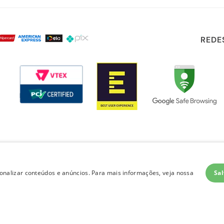
REDE
Sal
nalizar conteúdos e anúncios. Para mais informações, veja nossa
layout e desenvolvimento
Quero-Quero 2023 | todos os direitos reservados
LOJAS QUERO-QUERO S.A. - CNPJ 96.418.264/0218-02
Av. General Flores Da Cunha, 1943, Vila Cachoeirinha, Cachoeirinha, RS - CEP 94.910-003