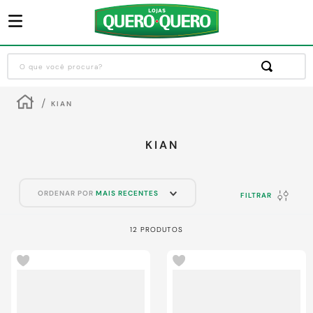
O que você procura?
Termos mais buscados
KIAN
1
º
guarda roupa
2
º
cozinha completa
KIAN
3
º
piso cerâmica
4
º
sofa
ORDENAR POR
MAIS RECENTES
FILTRAR
5
º
máquina lavar roupas
12
PRODUTOS
6
º
iphone
7
º
forro pvc
8
º
porta