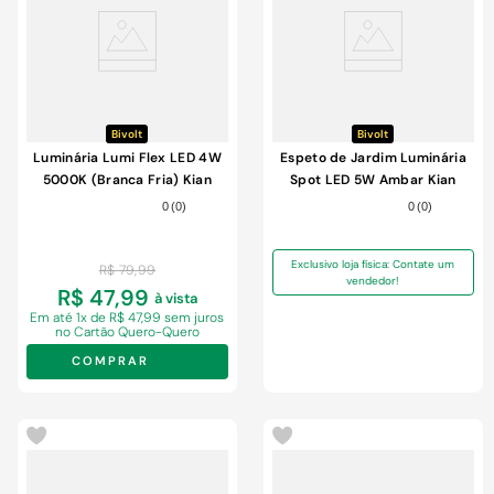
Bivolt
Bivolt
Luminária Lumi Flex LED 4W
Espeto de Jardim Luminária
5000K (Branca Fria) Kian
Spot LED 5W Ambar Kian
Branco Bivolt
Preto Bivolt
0
(
0
)
0
(
0
)
Exclusivo loja física: Contate um
R$
79
,
99
vendedor!
R$ 47,99
à vista
Em
até 1x de R$ 47,99 sem juros
no Cartão Quero-Quero
COMPRAR