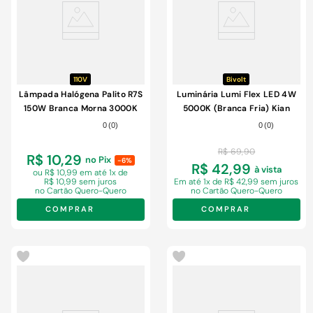
9
º
cimento
10
º
chuveiro
110V
Bivolt
Lâmpada Halógena Palito R7S
Luminária Lumi Flex LED 4W
150W Branca Morna 3000K
5000K (Branca Fria) Kian
Kian 110V
Preto Bivolt
0
(
0
)
0
(
0
)
R$
69
,
90
R$ 10,29
no Pix
-6%
R$ 42,99
à vista
ou R$ 10,99 em
até 1x de
R$ 10,99 sem juros
Em
até 1x de R$ 42,99 sem juros
no Cartão Quero-Quero
no Cartão Quero-Quero
COMPRAR
COMPRAR