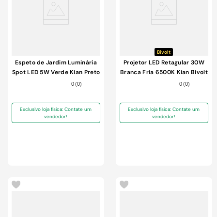
Bivolt
Espeto de Jardim Luminária
Projetor LED Retagular 30W
Spot LED 5W Verde Kian Preto
Branca Fria 6500K Kian Bivolt
Bivolt
0
(
0
)
0
(
0
)
Exclusivo loja física: Contate um
Exclusivo loja física: Contate um
vendedor!
vendedor!