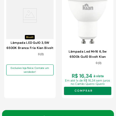
Bivolt
Lâmpada LED Gu10 3,5W
6500K Branca Fria Kian Bivolt
Lâmpada Led Mr16 6,5w
0
(
0
)
6500k Gu10 Bivolt Kian
0
(
0
)
Exclusivo loja física: Contate um
vendedor!
R$ 16,34
à vista
Em
até 1x de R$ 16,34 sem juros
no Cartão Quero-Quero
COMPRAR