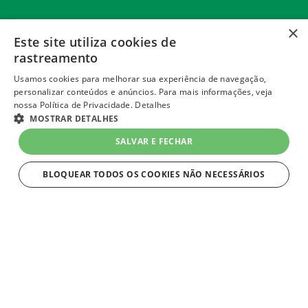
×
Este site utiliza cookies de
rastreamento
Usamos cookies para melhorar sua experiência de navegação,
personalizar conteúdos e anúncios. Para mais informações, veja
nossa Política de Privacidade.
Detalhes
MOSTRAR DETALHES
+
SALVAR E FECHAR
INSTITUCIONAL
BLOQUEAR TODOS OS COOKIES NÃO NECESSÁRIOS
+
POLÍTICAS
ESTRITAMENTE NECESSÁRIOS
+
ATENDIMENTO
+
FOLHETO DIGITAL
Estritamente necessários
Strictly necessary cookies allow core website functionality such as user
FORMAS DE PAGAMENTO
login and account management. The website cannot be used properly