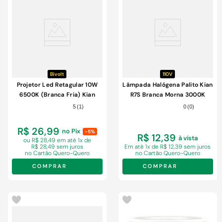
Bivolt
110V
Projetor Led Retagular 10W
Lâmpada Halógena Palito Kian
6500K (Branca Fria) Kian
R7S Branca Morna 3000K
Bivolt
500W 110V
5
(
1
)
0
(
0
)
R$ 26,99
no Pix
-5%
R$ 12,39
à vista
ou R$ 28,49 em
até 1x de
R$ 28,49 sem juros
Em
até 1x de R$ 12,39 sem juros
no Cartão Quero-Quero
no Cartão Quero-Quero
COMPRAR
COMPRAR