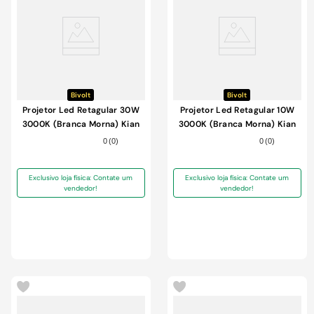
Bivolt
Bivolt
Projetor Led Retagular 30W
Projetor Led Retagular 10W
3000K (Branca Morna) Kian
3000K (Branca Morna) Kian
Preto Bivolt
Preto Bivolt
0
(
0
)
0
(
0
)
Exclusivo loja física: Contate um
Exclusivo loja física: Contate um
vendedor!
vendedor!