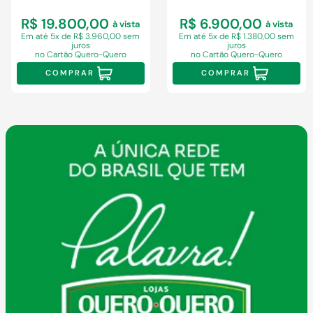
R$ 19.800,00
R$ 6.900,00
à vista
à vista
Em
até 5x de R$ 3.960,00 sem
Em
até 5x de R$ 1.380,00 sem
juros
juros
no Cartão Quero-Quero
no Cartão Quero-Quero
COMPRAR
COMPRAR