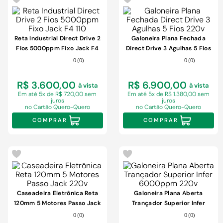
Reta Industrial Direct Drive 2
Galoneira Plana Fechada
Fios 5000ppm Fixo Jack F4
Direct Drive 3 Agulhas 5 Fios
110
220v
0
(
0
)
0
(
0
)
R$ 3.600,00
R$ 6.900,00
à vista
à vista
Em
até 5x de R$ 720,00 sem
Em
até 5x de R$ 1.380,00 sem
juros
juros
no Cartão Quero-Quero
no Cartão Quero-Quero
COMPRAR
COMPRAR
Caseadeira Eletrônica Reta
Galoneira Plana Aberta
120mm 5 Motores Passo Jack
Trançador Superior Infer
220v
6000ppm 220v
0
(
0
)
0
(
0
)