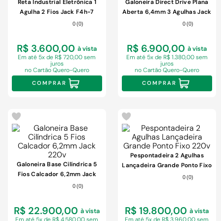
9
º
chuveiro
Reta Industrial Eletrônica 1
Galoneira Direct Drive Plana
Agulha 2 Fios Jack F4h-7
Aberta 6,4mm 3 Agulhas Jack
10
º
comoda
220v
220
0
(
0
)
0
(
0
)
R$ 3.600,00
R$ 6.900,00
à vista
à vista
Em
até 5x de R$ 720,00 sem
Em
até 5x de R$ 1.380,00 sem
juros
juros
no Cartão Quero-Quero
no Cartão Quero-Quero
COMPRAR
COMPRAR
Pespontadeira 2 Agulhas
Galoneira Base Cilíndrica 5
Lançadeira Grande Ponto Fixo
Fios Calcador 6,2mm Jack
220v
0
(
0
)
220v
0
(
0
)
R$ 22.900,00
R$ 19.800,00
à vista
à vista
Em
até 5x de R$ 4.580,00 sem
Em
até 5x de R$ 3.960,00 sem