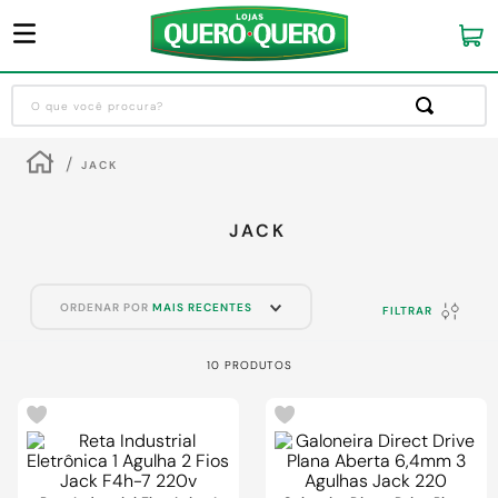
O que você procura?
Termos mais buscados
JACK
1
º
guarda roupa
2
º
cozinha completa
JACK
3
º
piso cerâmica
4
º
sofa
ORDENAR POR
MAIS RECENTES
FILTRAR
5
º
máquina lavar roupas
10
PRODUTOS
6
º
iphone
7
º
forro pvc
8
º
porta