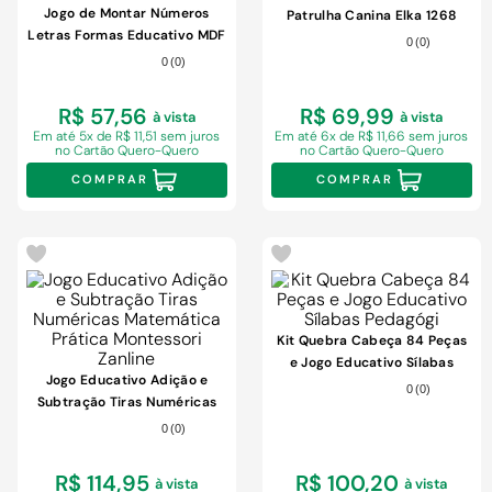
9
º
cimento
Jogo de Montar Números
Patrulha Canina Elka 1268
Letras Formas Educativo MDF
10
º
chuveiro
0
(
0
)
35 peças Zanline
0
(
0
)
R$ 57,56
R$ 69,99
à vista
à vista
Em
até 5x de R$ 11,51 sem juros
Em
até 6x de R$ 11,66 sem juros
no Cartão Quero-Quero
no Cartão Quero-Quero
COMPRAR
COMPRAR
Kit Quebra Cabeça 84 Peças
e Jogo Educativo Sílabas
Jogo Educativo Adição e
Pedagógi
0
(
0
)
Subtração Tiras Numéricas
Matemática Prática
0
(
0
)
Montessori Zanline
R$ 114,95
R$ 100,20
à vista
à vista