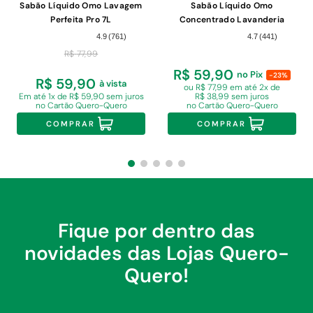
Sabão Líquido Omo Lavagem
Sabão Líquido Omo
Perfeita Pro 7L
Concentrado Lavanderia
Profissional Perfect White Pro
4.9
(
761
)
4.7
(
441
)
Galão 7L
R$
77
,
99
R$ 59,90
no Pix
-23%
R$ 59,90
à vista
ou R$ 77,99 em
até 2x de
Em
até 1x de R$ 59,90 sem juros
R$ 38,99 sem juros
no Cartão Quero-Quero
no Cartão Quero-Quero
COMPRAR
COMPRAR
Fique por dentro das
novidades das Lojas Quero-
Quero!