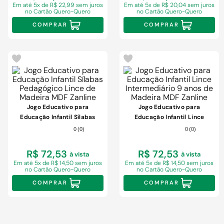
Em
até 5x de R$ 22,99 sem juros
Em
até 5x de R$ 20,04 sem juros
no Cartão Quero-Quero
no Cartão Quero-Quero
COMPRAR
COMPRAR
Jogo Educativo para
Jogo Educativo para
Educação Infantil Sílabas
Educação Infantil Lince
Pedagógico Lince de Madeira
Intermediário 9 anos de
0
(
0
)
0
(
0
)
MDF Zanline
Madeira MDF Zanline
R$ 72,53
R$ 72,53
à vista
à vista
Em
até 5x de R$ 14,50 sem juros
Em
até 5x de R$ 14,50 sem juros
no Cartão Quero-Quero
no Cartão Quero-Quero
COMPRAR
COMPRAR