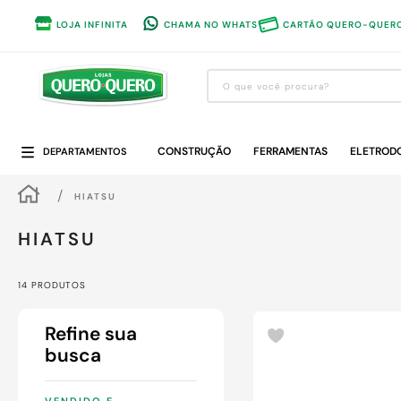
LOJA INFINITA
CHAMA NO WHATS
CARTÃO QUERO-QUER
O que você procura?
Termos mais buscados
CONSTRUÇÃO
1
º
guarda roupa
FERRAMENTAS
ELETROD
DEPARTAMENTOS
2
º
cozinha completa
HIATSU
3
º
piso cerâmica
HIATSU
4
º
sofa
5
º
máquina lavar roupas
14
PRODUTOS
6
º
iphone
7
º
forro pvc
8
º
porta