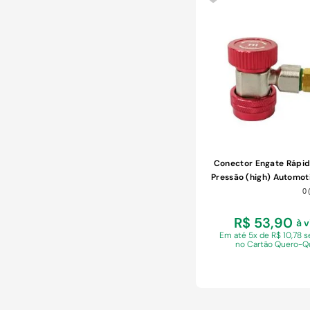
COMPRAR
Conector Engate Rápid
Pressão (high) Automot
0
R$ 53,90
à v
Em
até 5x de R$ 10,78 
no Cartão Quero-Q