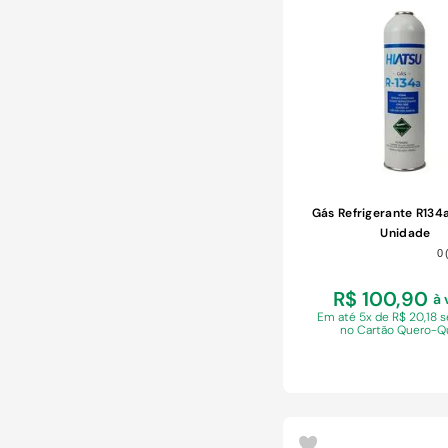
COMPRAR
Gás Refrigerante R134a
Unidade
0
R$ 100,90
à 
Em
até 5x de R$ 20,18 
no Cartão Quero-Q