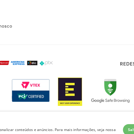
onosco
REDE
Sal
nalizar conteúdos e anúncios. Para mais informações, veja nossa