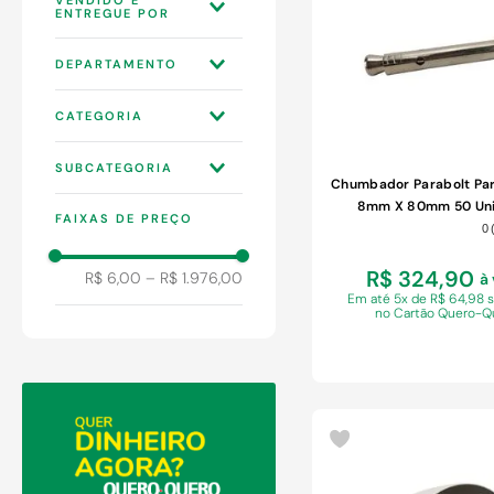
9
º
chuveiro
10
º
comoda
WEBCONTINENTAL
DEPARTAMENTO
3P
FERRAMENTAS
CATEGORIA
CONSTRUÇÃO
ACESSÓRIOS
INDÚSTRIA E
SUBCATEGORIA
AUTOMOTIVOS
COMÉRCIO
Chumbador Parabolt Par
FERRAGENS
CLIMATIZAÇÃO
ENGATE REBOQUE
8mm X 80mm 50 Un
FAIXAS DE PREÇO
FERRAMENTAS
0
AUTOMOTIVOS
FERRAMENTAS DE
MANUAIS
MEDIÇÃO
PEÇAS E
R$ 324,90
R$ 6,00
–
R$ 1.976,00
à 
ACESSÓRIOS PARA
Em
até 5x de R$ 64,98 
AR CONDICIONADO
no Cartão Quero-Q
PREGOS PARAFUSOS
E BUCHAS