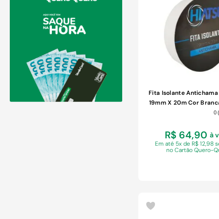
COMPRAR
Fita Isolante Anticham
19mm X 20m Cor Branca
Unidades
0
R$ 64,90
à 
Em
até 5x de R$ 12,98 
no Cartão Quero-Q