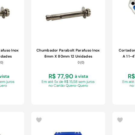
afuso Inox
Chumbador Parabolt Parafuso Inox
Cortador
idades
8mm X 80mm 12 Unidades
A 1 1-
(
0
)
0
(
0
)
R$ 77,90
R$
vista
à vista
sem juros
Em
até 5x de R$ 15,58 sem juros
Em
até
uero
no Cartão Quero-Quero
no