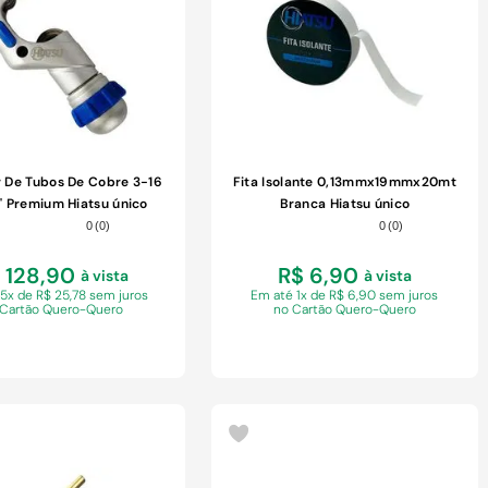
 De Tubos De Cobre 3-16
Fita Isolante 0,13mmx19mmx20mt
4" Premium Hiatsu único
Branca Hiatsu único
0
(
0
)
0
(
0
)
 128,90
R$ 6,90
à vista
à vista
 5x de R$ 25,78 sem juros
Em
até 1x de R$ 6,90 sem juros
 Cartão Quero-Quero
no Cartão Quero-Quero