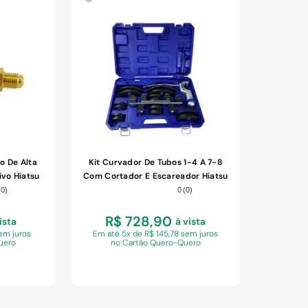
COMPRAR
o De Alta
Kit Curvador De Tubos 1-4 A 7-8
ivo Hiatsu
Com Cortador E Escareador Hiatsu
Ct-999
(
0
)
0
(
0
)
R$ 728,90
ista
à vista
sem juros
Em
até 5x de R$ 145,78 sem juros
uero
no Cartão Quero-Quero