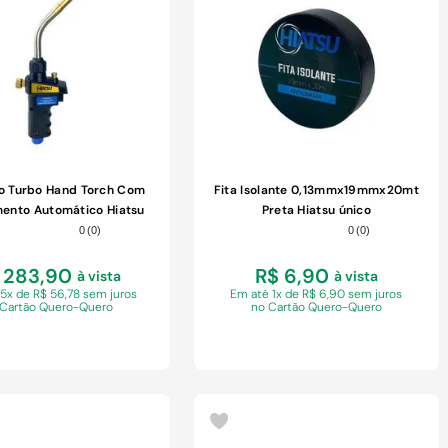
COMPRAR
COMPRAR
o Turbo Hand Torch Com
Fita Isolante 0,13mmx19mmx20mt
ento Automático Hiatsu
Preta Hiatsu único
Jh-6st
0
(
0
)
0
(
0
)
 283,90
R$ 6,90
à vista
à vista
 5x de R$ 56,78 sem juros
Em
até 1x de R$ 6,90 sem juros
 Cartão Quero-Quero
no Cartão Quero-Quero