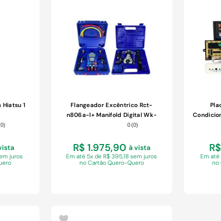
COMPRAR
 Hiatsu 1
Flangeador Excêntrico Rct-
Pla
n806a-l+ Manifold Digital Wk-
Condicio
6889-l Hiatsu 1 Unidade
(
0
)
0
(
0
)
R$ 1.975,90
R$
vista
à vista
sem juros
Em
até 5x de R$ 395,18 sem juros
Em
até
uero
no Cartão Quero-Quero
no