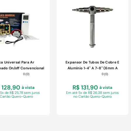
COMPRAR
COMPRAR
ca Universal Para Ar
Expansor De Tubos De Cobre E
nado On/off Convencional
Alumínio 1-4" A 7-8" (6mm A
220v Hiatsu único
22mm) Hiatsu
0
(
0
)
0
(
0
)
 128,90
R$ 131,90
à vista
à vista
 5x de R$ 25,78 sem juros
Em
até 5x de R$ 26,38 sem juros
 Cartão Quero-Quero
no Cartão Quero-Quero