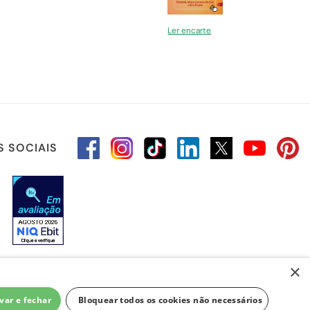
Ler encarte
S SOCIAIS
×
var e fechar
Bloquear todos os cookies não necessários