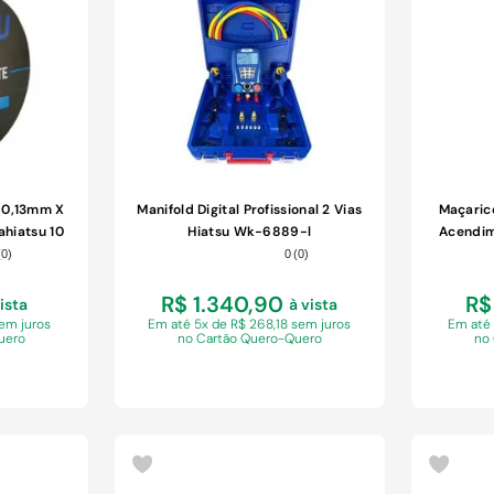
COMPRAR
a 0,13mm X
Manifold Digital Profissional 2 Vias
Maçaric
hiatsu 10
Hiatsu Wk-6889-l
Acendim
(
0
)
0
(
0
)
R$ 1.340,90
R$
vista
à vista
sem juros
Em
até 5x de R$ 268,18 sem juros
Em
até
uero
no Cartão Quero-Quero
no