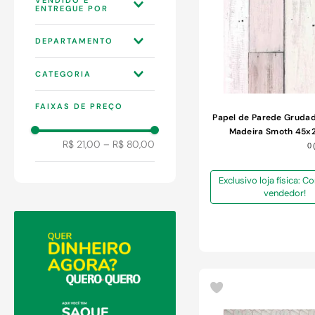
9
º
chuveiro
10
º
comoda
LOJAS QUERO-
DEPARTAMENTO
QUERO S.A
DECORAÇÃO
CATEGORIA
PAPÉIS DE PAREDE E
FAIXAS DE PREÇO
ADESIVOS
Papel de Parede Gruda
Madeira Smoth 45
R$ 21,00
–
R$ 80,00
0
Exclusivo loja física: 
vendedor!