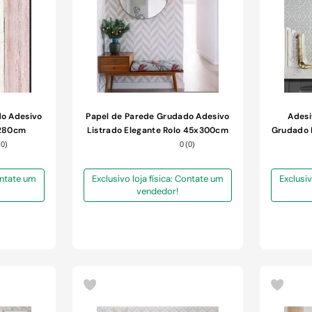
do Adesivo
Papel de Parede Grudado Adesivo
Adesi
x280cm
Listrado Elegante Rolo 45x300cm
Grudado 
(
0
)
0
(
0
)
Contate um
Exclusivo loja física: Contate um
Exclusiv
vendedor!