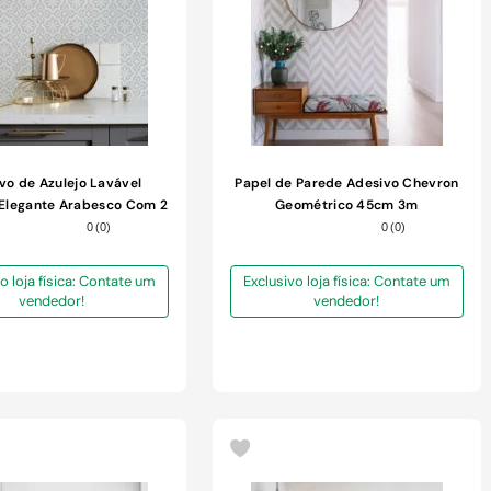
vo de Azulejo Lavável
Papel de Parede Adesivo Chevron
Elegante Arabesco Com 2
Geométrico 45cm 3m
Folhas 45x60cm
0
(
0
)
0
(
0
)
o loja física: Contate um
Exclusivo loja física: Contate um
vendedor!
vendedor!