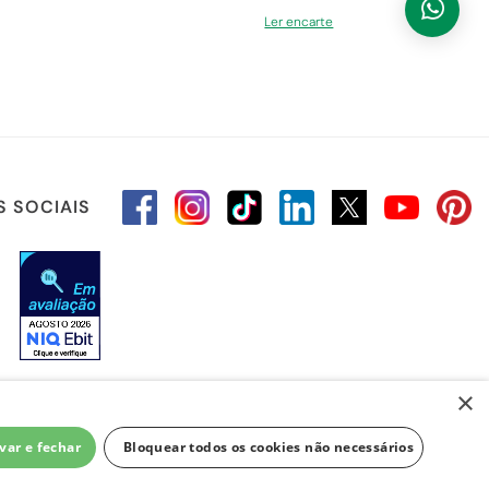
Ler encarte
S SOCIAIS
×
var e fechar
Bloquear todos os cookies não necessários