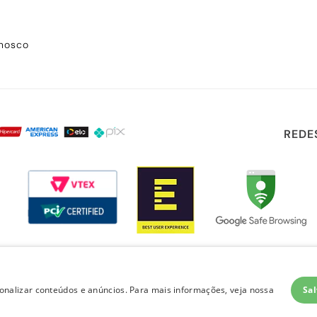
onosco
REDE
Sal
nalizar conteúdos e anúncios. Para mais informações, veja nossa