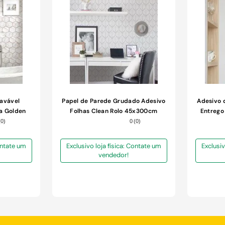
Lavável
Papel de Parede Grudado Adesivo
Adesivo 
a Golden
Folhas Clean Rolo 45x300cm
Entrego
60cm
(
0
)
0
(
0
)
Contate um
Exclusivo loja física: Contate um
Exclusiv
vendedor!