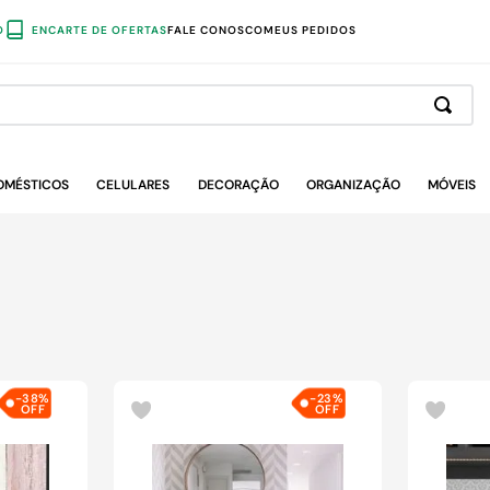
O
ENCARTE DE OFERTAS
FALE CONOSCO
MEUS PEDIDOS
OMÉSTICOS
CELULARES
DECORAÇÃO
ORGANIZAÇÃO
MÓVEIS
-
38%
-
23%