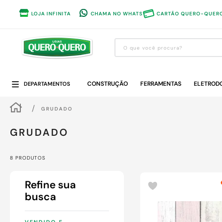
LOJA INFINITA
CHAMA NO WHATS
CARTÃO QUERO-QUER
O que você procura?
Termos mais buscados
CONSTRUÇÃO
1
º
guarda roupa
FERRAMENTAS
ELETROD
DEPARTAMENTOS
2
º
cozinha completa
GRUDADO
3
º
piso cerâmica
GRUDADO
4
º
sofa
5
º
máquina lavar roupas
8
PRODUTOS
6
º
iphone
7
º
forro pvc
8
º
porta