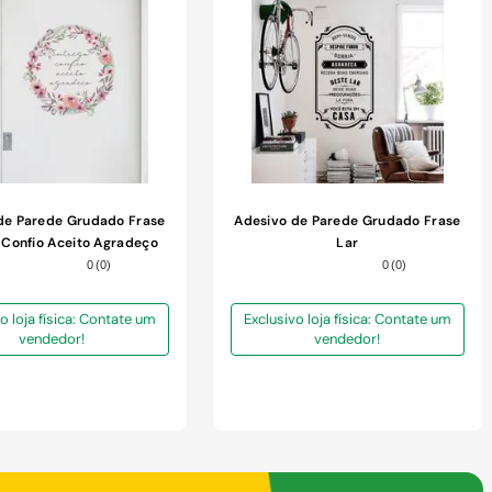
de Parede Grudado Frase
Adesivo de Parede Grudado Frase
 Confio Aceito Agradeço
Lar
0
(
0
)
0
(
0
)
o loja física: Contate um
Exclusivo loja física: Contate um
vendedor!
vendedor!