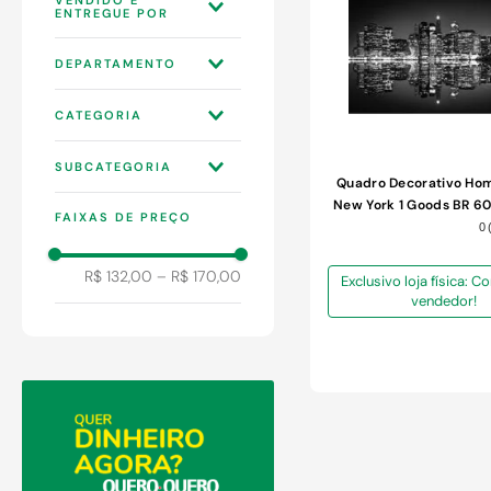
9
º
comoda
10
º
chuveiro
LOJAS QUERO-
DEPARTAMENTO
QUERO S.A
DECORAÇÃO
CATEGORIA
OBJETOS
SUBCATEGORIA
DECORATIVOS
Quadro Decorativo Ho
QUADROS
New York 1 Goods BR 
FAIXAS DE PREÇO
MOLDURAS PLACAS
0
E IMÃS
R$ 132,00
–
R$ 170,00
Exclusivo loja física: 
vendedor!