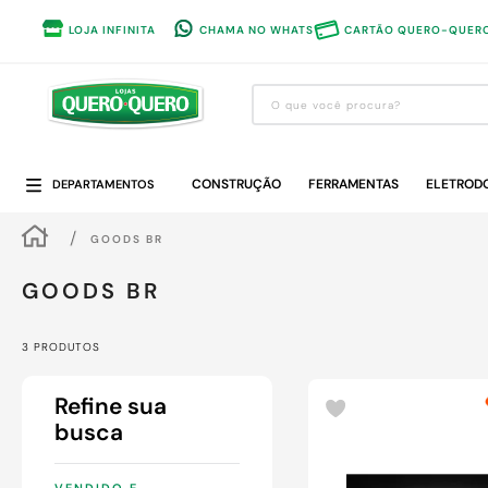
LOJA INFINITA
CHAMA NO WHATS
CARTÃO QUERO-QUER
O que você procura?
Termos mais buscados
CONSTRUÇÃO
1
º
guarda roupa
FERRAMENTAS
ELETROD
DEPARTAMENTOS
2
º
cozinha completa
GOODS BR
3
º
piso cerâmica
GOODS BR
4
º
sofa
5
º
máquina lavar roupas
3
PRODUTOS
6
º
forro pvc
7
º
iphone
8
º
porta