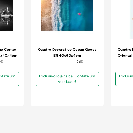
me Center
Quadro Decorativo Ocean Goods
Quadro 
60x40x4cm
BR 40x60x4cm
Orienta
(
0
)
0
(
0
)
Contate um
Exclusivo loja física: Contate um
Exclusiv
vendedor!