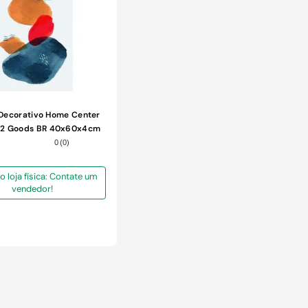
Decorativo Home Center
l 2 Goods BR 40x60x4cm
0
(
0
)
o loja física: Contate um
vendedor!