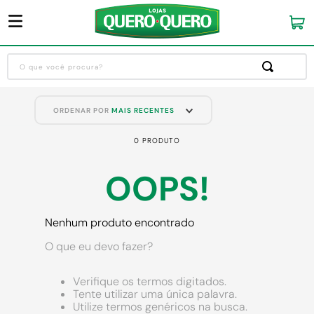
O que você procura?
Termos mais buscados
ORDENAR POR
MAIS RECENTES
1
º
guarda roupa
0
PRODUTO
2
º
cozinha completa
3
º
piso cerâmica
OOPS!
4
º
sofa
5
º
máquina lavar roupas
Nenhum produto encontrado
6
º
iphone
O que eu devo fazer?
7
º
forro pvc
Verifique os termos digitados.
8
º
porta
Tente utilizar uma única palavra.
Utilize termos genéricos na busca.