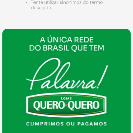
9
º
chuveiro
Tente utilizar sinônimos do termo
desejado.
10
º
cimento