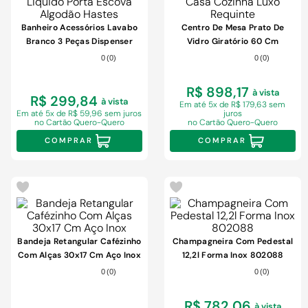
9
º
cimento
10
º
chuveiro
Banheiro Acessórios Lavabo
Centro De Mesa Prato De
Branco 3 Peças Dispenser
Vidro Giratório 60 Cm
Sabonete Liquido Porta
Organização Servir Casa
0
(
0
)
0
(
0
)
Escova Algodão Hastes
Cozinha Luxo Requinte
R$ 898,17
à vista
R$ 299,84
à vista
Em
até 5x de R$ 179,63 sem
Em
até 5x de R$ 59,96 sem juros
juros
no Cartão Quero-Quero
no Cartão Quero-Quero
COMPRAR
COMPRAR
Bandeja Retangular Cafézinho
Champagneira Com Pedestal
Com Alças 30x17 Cm Aço Inox
12,2l Forma Inox 802088
0
(
0
)
0
(
0
)
R$ 782,06
à vista