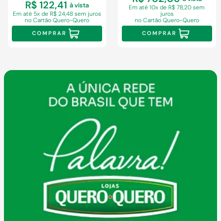
R$ 122,41
à vista
Em
até 10x de R$ 78,20 sem
Em
até 5x de R$ 24,48 sem juros
juros
no Cartão Quero-Quero
no Cartão Quero-Quero
COMPRAR
COMPRAR