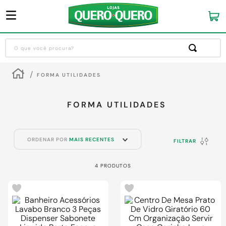
O que você procura?
Termos mais buscados
FORMA UTILIDADES
1
º
guarda roupa
2
º
cozinha completa
FORMA UTILIDADES
3
º
piso cerâmica
4
º
sofa
ORDENAR POR
MAIS RECENTES
FILTRAR
5
º
máquina lavar roupas
4
PRODUTOS
6
º
iphone
7
º
forro pvc
8
º
porta