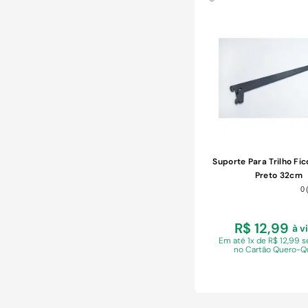
Suporte Para Trilho Fic
Preto 32cm
0
R$ 12,99
à v
Em
até 1x de R$ 12,99 
no Cartão Quero-Q