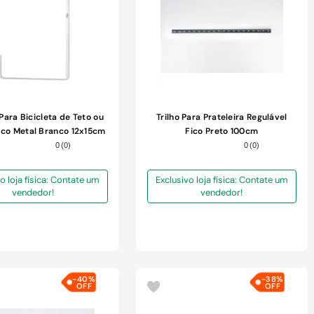
Para Bicicleta de Teto ou
Trilho Para Prateleira Regulável
ico Metal Branco 12x15cm
Fico Preto 100cm
0
(
0
)
0
(
0
)
o loja física: Contate um
Exclusivo loja física: Contate um
vendedor!
vendedor!
-
40%
-
38%