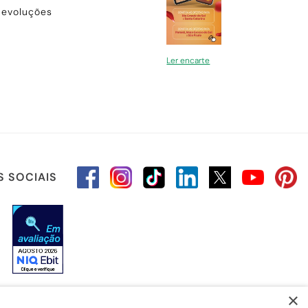
Devoluções
Ler encarte
S SOCIAIS
×