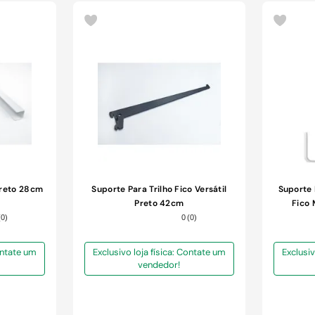
Preto 28cm
Suporte Para Trilho Fico Versátil
Suporte 
Preto 42cm
Fico 
(
0
)
0
(
0
)
Contate um
Exclusivo loja física: Contate um
Exclusiv
vendedor!