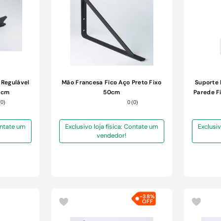
 Regulável
Mão Francesa Fico Aço Preto Fixo
Suporte 
26cm
50cm
Parede F
(
0
)
0
(
0
)
Contate um
Exclusivo loja física: Contate um
Exclusiv
vendedor!
-
38%