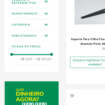
9
º
chuveiro
10
º
comoda
LOJAS QUERO-
DEPARTAMENTO
QUERO S.A
ORGANIZAÇÃO
CATEGORIA
DECORAÇÃO
BICICLETAS
FERRAMENTAS
SUBCATEGORIA
FERRAMENTAS
Suporte Para Trilho Fico
ESPORTES
MANUAIS
FERRAMENTAS PARA
Alumínio Preto 
FAIXAS DE PREÇO
OBRAS
NICHOS ESTANTES E
0
PRATELEIRAS
ORGANIZAÇÃO DE
R$ 11,00
–
R$ 150,00
Exclusivo loja física: 
COZINHA
vendedor!