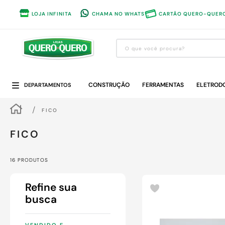
LOJA INFINITA
CHAMA NO WHATS
CARTÃO QUERO-QUER
O que você procura?
Termos mais buscados
CONSTRUÇÃO
1
º
guarda roupa
FERRAMENTAS
ELETROD
DEPARTAMENTOS
2
º
cozinha completa
FICO
3
º
piso cerâmica
FICO
4
º
sofa
5
º
máquina lavar roupas
16
PRODUTOS
6
º
iphone
7
º
forro pvc
8
º
porta