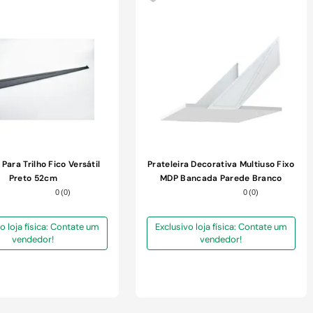
COMPRAR
Para Trilho Fico Versátil
Prateleira Decorativa Multiuso Fixo
Preto 52cm
MDP Bancada Parede Branco
45x60x1,5cm
0
(
0
)
0
(
0
)
o loja física: Contate um
Exclusivo loja física: Contate um
vendedor!
vendedor!