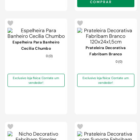
COMPRAR
-
48%
Espelheira Para Banheiro
Prateleira Decorativa
Cecília Chumbo
Fabribam Branco
0
(
0
)
120x24x1,5cm
0
(
0
)
Exclusivo loja física: Contate um
Exclusivo loja física: Contate um
vendedor!
vendedor!
-
30%