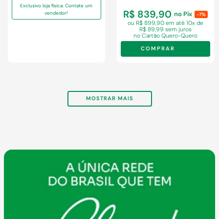
Exclusivo loja física: Contate um
R$ 839,90
vendedor!
no Pix
-7%
ou R$ 899,90 em
até 10x de
R$ 89,99 sem juros
no Cartão Quero-Quero
COMPRAR
MOSTRAR MAIS