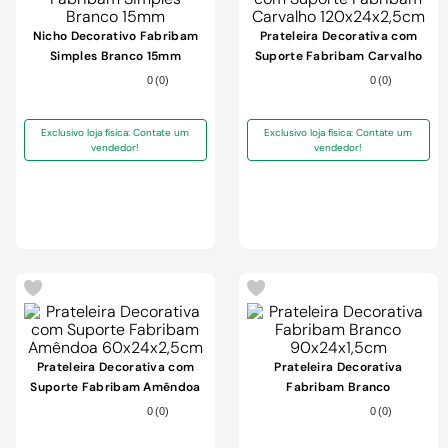
Nicho Decorativo Fabribam
Prateleira Decorativa com
Simples Branco 15mm
Suporte Fabribam Carvalho
120x24x2,5cm
0
(
0
)
0
(
0
)
Exclusivo loja física: Contate um
Exclusivo loja física: Contate um
vendedor!
vendedor!
-
40%
-
10%
Prateleira Decorativa com
Prateleira Decorativa
Suporte Fabribam Amêndoa
Fabribam Branco
60x24x2,5cm
90x24x1,5cm
0
(
0
)
0
(
0
)