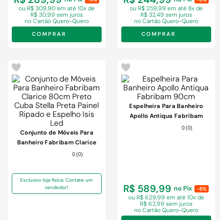
ou R$ 309,90 em
até 10x de
ou R$ 259,99 em
até 8x de
R$ 30,99 sem juros
R$ 32,49 sem juros
no Cartão Quero-Quero
no Cartão Quero-Quero
COMPRAR
COMPRAR
Espelheira Para Banheiro
Apollo Antiqua Fabribam
90cm
0
(
0
)
Conjunto de Móveis Para
Banheiro Fabribam Clarice
80cm Preto Cuba Stella Preta
0
(
0
)
Painel Ripado e Espelho Isis
Led
Exclusivo loja física: Contate um
R$ 589,99
vendedor!
no Pix
-6%
ou R$ 629,99 em
até 10x de
R$ 62,99 sem juros
no Cartão Quero-Quero