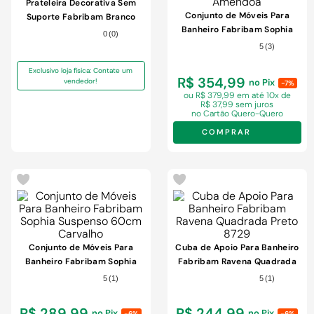
9
º
cimento
Prateleira Decorativa Sem
Conjunto de Móveis Para
Suporte Fabribam Branco
10
º
chuveiro
Banheiro Fabribam Sophia
120x24x1,5cm
0
(
0
)
Com Pés 60cm Amêndoa
5
(
3
)
Exclusivo loja física: Contate um
R$ 354,99
vendedor!
no Pix
-7%
ou R$ 379,99 em
até 10x de
R$ 37,99 sem juros
no Cartão Quero-Quero
COMPRAR
Conjunto de Móveis Para
Cuba de Apoio Para Banheiro
Banheiro Fabribam Sophia
Fabribam Ravena Quadrada
Suspenso 60cm Carvalho
Preto 8729
5
(
1
)
5
(
1
)
R$ 289,99
R$ 244,99
no Pix
no Pix
-6%
-6%