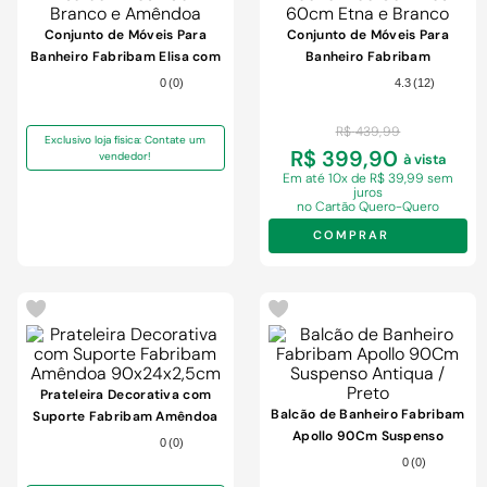
Conjunto de Móveis Para
Conjunto de Móveis Para
Banheiro Fabribam Elisa com
Banheiro Fabribam
Pés 75cm Branco e Amêndoa
Economico Com Pés 60cm
0
(
0
)
4.3
(
12
)
Etna e Branco
R$
439
,
99
Exclusivo loja física: Contate um
R$ 399,90
vendedor!
à vista
Em
até 10x de R$ 39,99 sem
juros
no Cartão Quero-Quero
COMPRAR
-
38%
Prateleira Decorativa com
Balcão de Banheiro Fabribam
Suporte Fabribam Amêndoa
Apollo 90Cm Suspenso
90x24x2,5cm
0
(
0
)
Antiqua / Preto
0
(
0
)