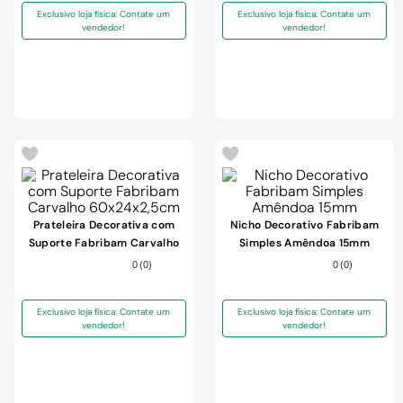
Exclusivo loja física: Contate um
Exclusivo loja física: Contate um
vendedor!
vendedor!
Prateleira Decorativa com
Nicho Decorativo Fabribam
Suporte Fabribam Carvalho
Simples Amêndoa 15mm
60x24x2,5cm
0
(
0
)
0
(
0
)
Exclusivo loja física: Contate um
Exclusivo loja física: Contate um
vendedor!
vendedor!