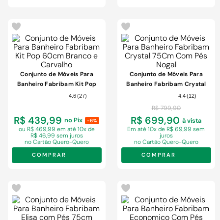
-
13%
Conjunto de Móveis Para
Conjunto de Móveis Para
Banheiro Fabribam Kit Pop
Banheiro Fabribam Crystal
60cm Branco e Carvalho
75Cm Com Pés Nogal
4.6
(
27
)
4.4
(
12
)
R$
799
,
90
R$ 439,99
R$ 699,90
no Pix
à vista
-6%
ou R$ 469,99 em
até 10x de
Em
até 10x de R$ 69,99 sem
R$ 46,99 sem juros
juros
no Cartão Quero-Quero
no Cartão Quero-Quero
COMPRAR
COMPRAR
-
9%