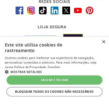
REDES SOCIAIS
LOJA SEGURA
×
Este site utiliza cookies de
rastreamento
Usamos cookies para melhorar sua experiência de navegação,
personalizar conteúdos e anúncios. Para mais informações, veja
nossa Política de Privacidade.
Detalhes
MOSTRAR DETALHES
SALVAR E FECHAR
BLOQUEAR TODOS OS COOKIES NÃO NECESSÁRIOS
layout e desenvolvimento
Quero-Quero 2023 | todos os direitos reservados
ESTRITAMENTE NECESSÁRIOS
LOJAS QUERO-QUERO S.A. - CNPJ 96.418.264/0218-02
Av. General Flores Da Cunha, 1943, Vila Cachoeirinha, Cachoeirinha, RS - CEP 94.910-003