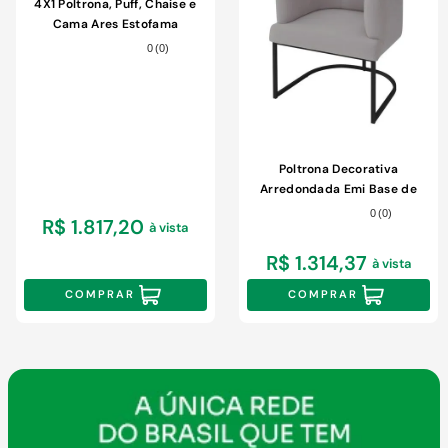
9
º
chuveiro
4X1 Poltrona, Puff, Chaise e
Cama Ares Estofama
10
º
cimento
0
(
0
)
Poltrona Decorativa
Arredondada Emi Base de
Ferro Preto Fosco em Veludo
0
(
0
)
R$ 1.817,20
à vista
Estofama
R$ 1.314,37
à vista
COMPRAR
COMPRAR