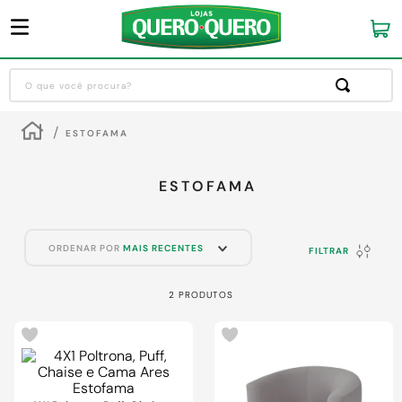
O que você procura?
Termos mais buscados
ESTOFAMA
1
º
guarda roupa
2
º
cozinha completa
ESTOFAMA
3
º
piso cerâmica
4
º
sofa
ORDENAR POR
MAIS RECENTES
FILTRAR
5
º
máquina lavar roupas
2
PRODUTOS
6
º
iphone
7
º
forro pvc
8
º
porta