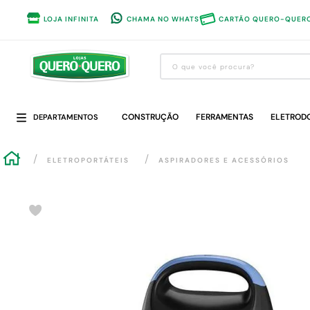
LOJA INFINITA
CHAMA NO WHATS
CARTÃO QUERO-QUER
O que você procura?
Termos mais buscados
CONSTRUÇÃO
1
º
guarda roupa
FERRAMENTAS
ELETROD
DEPARTAMENTOS
2
º
cozinha completa
ELETROPORTÁTEIS
ASPIRADORES E ACESSÓRIOS
3
º
piso cerâmica
4
º
sofa
5
º
máquina lavar roupas
6
º
forro pvc
7
º
iphone
8
º
porta