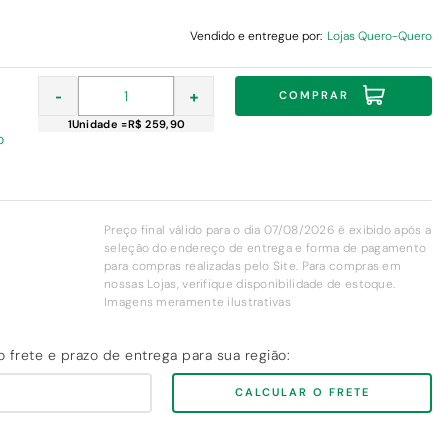
Vendido e entregue por:
Lojas Quero-Quero
-
+
COMPRAR
1
Unidade
=
R$ 259,90
o
Preço final válido para o dia 07/08/2026 é exibido após a
seleção do endereço de entrega e forma de pagamento
para compras realizadas pelo Site. Para compras em
nossas Lojas, verifique disponibilidade de estoque.
Imagens meramente ilustrativas
CALCULAR O FRETE