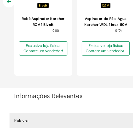
Bivolt
127 V
Robô Aspirador Karcher
Aspirador de Pó e Água
RCV 1 Bivolt
Karcher WDL 1 Inox 110V
0
(
0
)
0
(
0
)
Exclusivo loja física:
Exclusivo loja física:
Contate um vendedor!
Contate um vendedor!
Informações Relevantes
Palavra