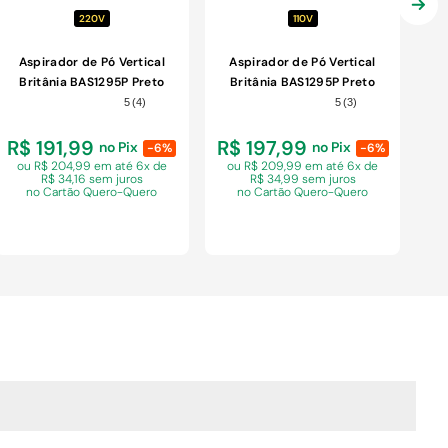
220V
110V
Aspirador de Pó Vertical
Aspirador de Pó Vertical
Britânia BAS1295P Preto
Britânia BAS1295P Preto
1250W 220V
1250W 110V
5
(
4
)
5
(
3
)
R$ 191,99
R$ 197,99
no Pix
no Pix
-6%
-6%
ou R$ 204,99 em
até 6x de
ou R$ 209,99 em
até 6x de
R$ 34,16 sem juros
R$ 34,99 sem juros
no Cartão Quero-Quero
no Cartão Quero-Quero
COMPRAR
COMPRAR