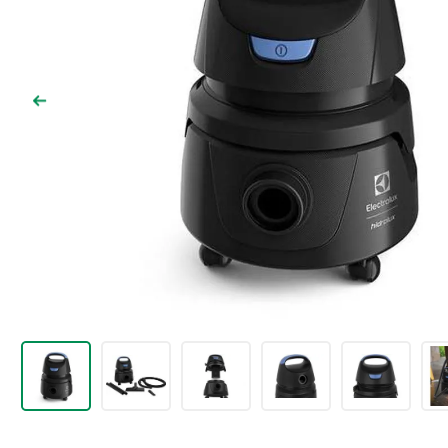
9
º
comoda
10
º
chuveiro