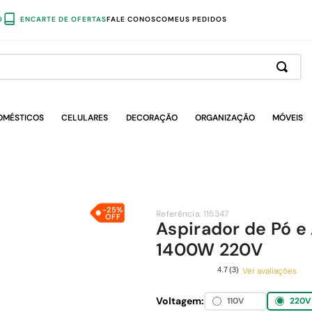
O
ENCARTE DE OFERTAS
FALE CONOSCO
MEUS PEDIDOS
OMÉSTICOS
CELULARES
DECORAÇÃO
ORGANIZAÇÃO
MÓVEIS
-25
%
Referência
:
115347
Aspirador de Pó e
1400W 220V
Ver avaliações
4.7
(
3
)
Voltagem:
110V
220V