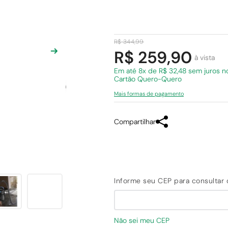
R$
344
,
99
R$ 259,90
à vista
Em
até 8x de R$ 32,48 sem juros
n
Cartão Quero-Quero
Mais formas de pagamento
Compartilhar
Não sei meu CEP