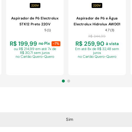
220V
220V
Aspirador de Pó Electrolux
Aspirador de Pó e Água
STK12 Preto 220V
Electrolux Hidrolux AWD01
1400W 220V
5
(
1
)
4.7
(
3
)
R$
344
,
99
R$ 199,99
R$ 259,90
no Pix
à vista
-7%
ou R$ 214,99 em
até 7x de
Em
até 8x de R$ 32,48 sem
R$ 30,71 sem juros
juros
no Cartão Quero-Quero
no Cartão Quero-Quero
COMPRAR
COMPRAR
Sim