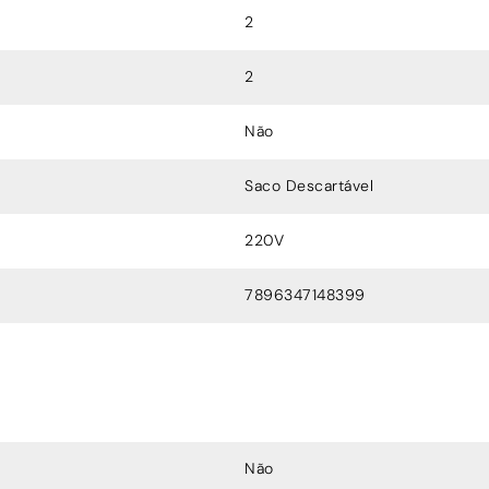
2
2
Não
Saco Descartável
220V
7896347148399
Não