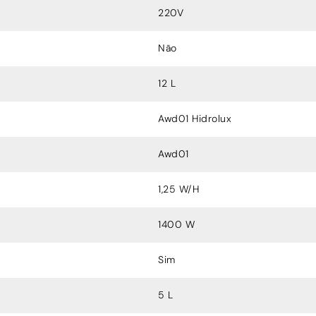
220V
Não
12 L
Awd01 Hidrolux
Awd01
1,25 W/H
1400 W
Sim
5 L