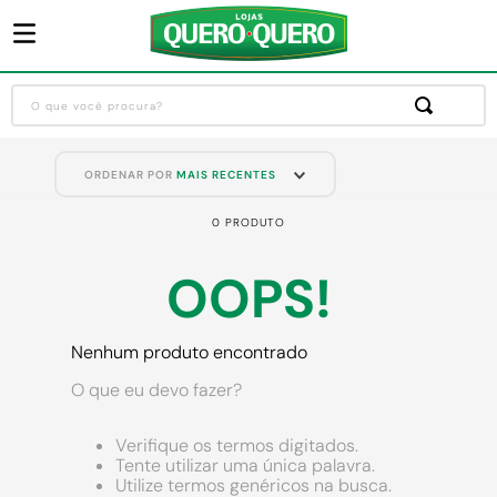
O que você procura?
Termos mais buscados
ORDENAR POR
MAIS RECENTES
1
º
guarda roupa
0
PRODUTO
2
º
cozinha completa
3
º
sofa
OOPS!
4
º
piso cerâmica
5
º
máquina lavar roupas
Nenhum produto encontrado
6
º
iphone
O que eu devo fazer?
7
º
forro pvc
Verifique os termos digitados.
8
º
porta
Tente utilizar uma única palavra.
Utilize termos genéricos na busca.