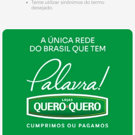
9
º
cimento
Tente utilizar sinônimos do termo
desejado.
10
º
chuveiro