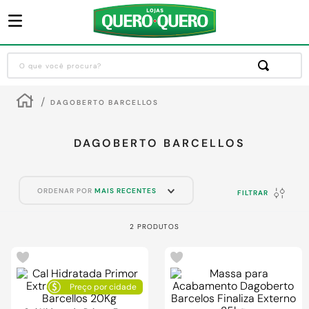
O que você procura?
Termos mais buscados
DAGOBERTO BARCELLOS
1
º
guarda roupa
2
º
cozinha completa
DAGOBERTO BARCELLOS
3
º
piso cerâmica
4
º
sofa
ORDENAR POR
MAIS RECENTES
FILTRAR
5
º
máquina lavar roupas
2
PRODUTOS
6
º
iphone
7
º
forro pvc
8
º
porta
preço por cidade