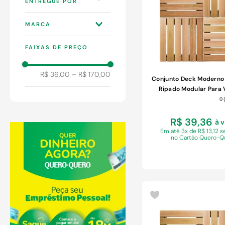
9
º
chuveiro
LOJAS QUERO-
10
º
comoda
MARCA
QUERO S.A
WEBCONTINENTAL
CASA UD
3P
FAIXAS DE PREÇO
TECHNOX
R$ 36,00
–
R$ 170,00
Conjunto Deck Modern
Ripado Modular Para
0
R$ 39,36
à v
Em
até 3x de R$ 13,12 
no Cartão Quero-Q