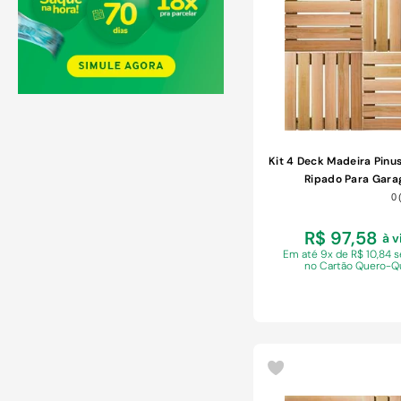
COMPRAR
Kit 4 Deck Madeira Pin
Ripado Para Gar
0
R$ 97,58
à v
Em
até 9x de R$ 10,84 
no Cartão Quero-Q