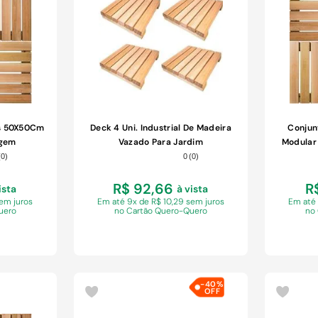
COMPRAR
us 50X50Cm
Deck 4 Uni. Industrial De Madeira
Conjun
agem
Vazado Para Jardim
Modular
(
0
)
0
(
0
)
R$ 92,66
R
ista
à vista
sem juros
Em
até 9x de R$ 10,29 sem juros
Em
até
uero
no Cartão Quero-Quero
no
-
40%