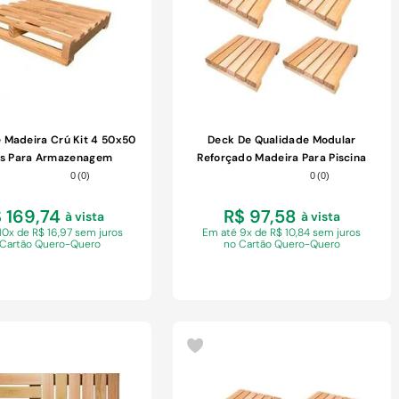
e Madeira Crú Kit 4 50x50
Deck De Qualidade Modular
s Para Armazenagem
Reforçado Madeira Para Piscina
0
(
0
)
0
(
0
)
 169,74
R$ 97,58
à vista
à vista
10x de R$ 16,97 sem juros
Em
até 9x de R$ 10,84 sem juros
 Cartão Quero-Quero
no Cartão Quero-Quero