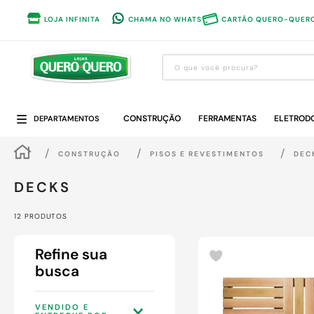
LOJA INFINITA
CHAMA NO WHATS
CARTÃO QUERO-QUER
O que você procura?
Termos mais buscados
CONSTRUÇÃO
1
º
guarda roupa
FERRAMENTAS
ELETROD
DEPARTAMENTOS
2
º
cozinha completa
CONSTRUÇÃO
PISOS E REVESTIMENTOS
DEC
3
º
piso cerâmica
DECKS
4
º
sofa
5
º
máquina lavar roupas
12
PRODUTOS
6
º
iphone
7
º
forro pvc
8
º
porta