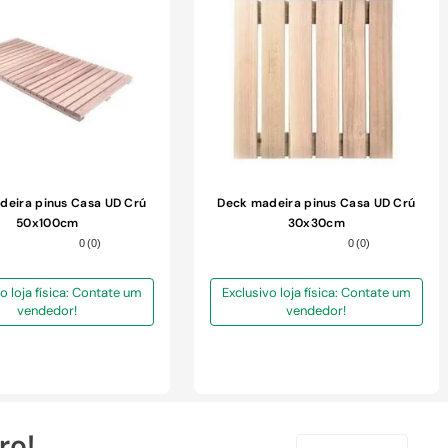
COMPRAR
COMPRAR
deira pinus Casa UD Crú
Deck madeira pinus Casa UD Crú
50x100cm
30x30cm
0
(
0
)
0
(
0
)
o loja física: Contate um
Exclusivo loja física: Contate um
vendedor!
vendedor!
ro!