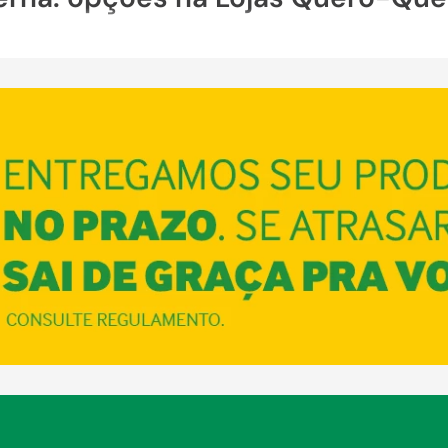
s na nossa loja online. Aqui na Lojas Quero-Quero, você encontr
chegante e com visual incrível. Esses modelos são práticos e de fá
e familiares.
ojas Quero-Quero oferece as opções incríveis no mercado de decks
ade. Confira!
heios de resistência
ência, durabilidade e custo-benefício
. Esses aspectos dessa m
veis para combinar com
jardins.
redes quanto em chão, assim você consegue criar diferentes des
ços exclusivos!
es mini e grandes
, eles estão disponíveis em diferentes dimensões, ou seja, vo
ais. Dessa maneira, é possível construir ambientes espaçosos e
 para
construções
,
com uma diversidade de itens de madeira par
usto-benefício.
adeira?
 cuidados para aumentar a durabilidade da madeira. Assim, o uso