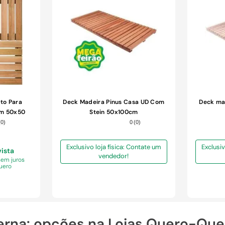
COMPRAR
to Para
Deck Madeira Pinus Casa UD Com
Deck ma
em 50x50
Stein 50x100cm
(
0
)
0
(
0
)
Exclusivo loja física: Contate um
Exclusiv
vista
vendedor!
sem juros
uero
terna: opções na Lojas Quero-Que