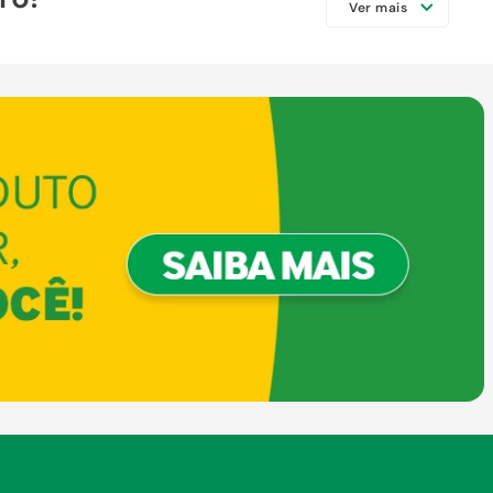
Ver mais
a opções de deck de
madeira
cheio de
cil aplicação, ou seja, é possível
 de área interna e externa. Assim, esse
atéria-prima auxiliam a manter a beleza do
igns de interiores com as opções
cê consegue encontrar modelos em tamanhos
 funcionais.
a atender diferentes estéticas e
 do verniz é um dos melhores métodos de