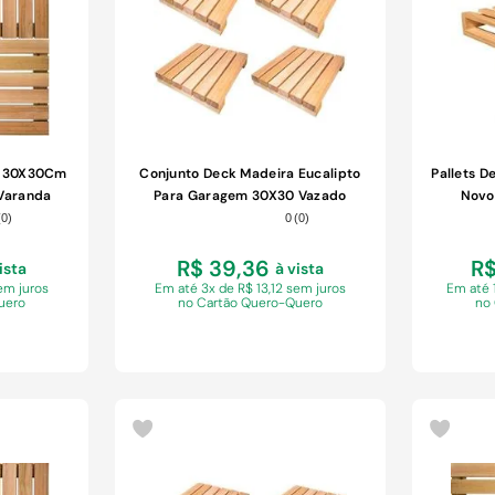
o 30X30Cm
Conjunto Deck Madeira Eucalipto
Pallets D
 Varanda
Para Garagem 30X30 Vazado
Novo
(
0
)
0
(
0
)
R$ 39,36
R$
ista
à vista
sem juros
Em
até 3x de R$ 13,12 sem juros
Em
até 
uero
no Cartão Quero-Quero
no