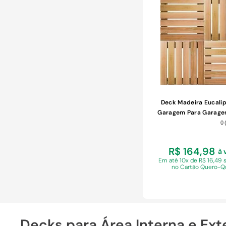
COMPRAR
Deck Madeira Eucalip
Garagem Para Garag
Vazado
0
R$ 164,98
à 
Em
até 10x de R$ 16,49 
no Cartão Quero-Q
Decks para Área Interna e Ex