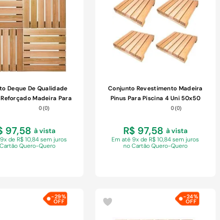
COMPRAR
COMPRAR
to Deque De Qualidade
Conjunto Revestimento Madeira
 Reforçado Madeira Para
Pinus Para Piscina 4 Uni 50x50
Varanda
Vazado
0
(
0
)
0
(
0
)
$ 97,58
R$ 97,58
à vista
à vista
 9x de R$ 10,84 sem juros
Em
até 9x de R$ 10,84 sem juros
 Cartão Quero-Quero
no Cartão Quero-Quero
-
29%
-
24%