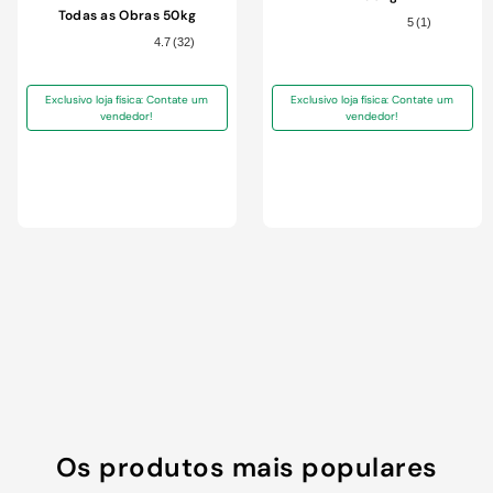
9
º
chuveiro
Todas as Obras 50kg
5
(
1
)
10
º
cimento
4.7
(
32
)
Exclusivo loja física: Contate um
Exclusivo loja física: Contate um
vendedor!
vendedor!
Os produtos mais populares