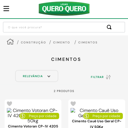
O que você procura?
Termos mais buscados
CONSTRUÇÃO
CIMENTO
CIMENTOS
1
º
guarda roupa
2
º
cozinha completa
CIMENTOS
3
º
piso cerâmica
RELEVÂNCIA
FILTRAR
4
º
sofa
5
º
máquina lavar roupas
2
PRODUTOS
6
º
iphone
7
º
forro pvc
preço por cidade
preço por cidade
8
º
porta
Cimento Cauê Uso Geral CP-
Cimento Votoran CP-IV 4205
IV 50Kg