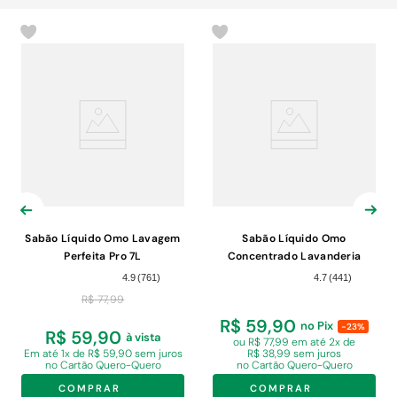
Sabão Líquido Omo Lavagem
Sabão Líquido Omo
Perfeita Pro 7L
Concentrado Lavanderia
Profissional Perfect White Pro
4.9
(
761
)
4.7
(
441
)
Galão 7L
R$
77
,
99
R$ 59,90
no Pix
-23%
R$ 59,90
à vista
ou R$ 77,99 em
até 2x de
Em
até 1x de R$ 59,90 sem juros
R$ 38,99 sem juros
no Cartão Quero-Quero
no Cartão Quero-Quero
COMPRAR
COMPRAR