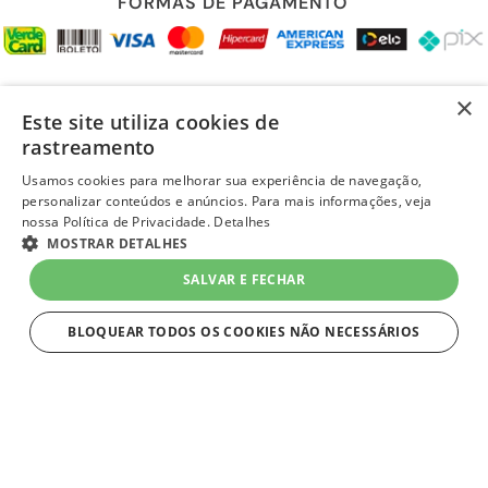
FORMAS DE PAGAMENTO
REDES SOCIAIS
×
Este site utiliza cookies de
rastreamento
Usamos cookies para melhorar sua experiência de navegação,
personalizar conteúdos e anúncios. Para mais informações, veja
LOJA SEGURA
nossa Política de Privacidade.
Detalhes
MOSTRAR DETALHES
SALVAR E FECHAR
BLOQUEAR TODOS OS COOKIES NÃO NECESSÁRIOS
ESTRITAMENTE NECESSÁRIOS
layout e desenvolvimento
Quero-Quero 2023 | todos os direitos reservados
Estritamente necessários
LOJAS QUERO-QUERO S.A. - CNPJ 96.418.264/0218-02