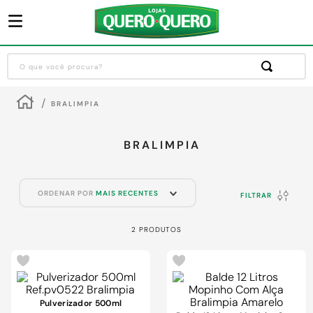
O que você procura?
Termos mais buscados
BRALIMPIA
1
º
guarda roupa
2
º
cozinha completa
BRALIMPIA
3
º
piso cerâmica
4
º
sofa
ORDENAR POR
MAIS RECENTES
FILTRAR
5
º
máquina lavar roupas
2
PRODUTOS
6
º
iphone
7
º
forro pvc
8
º
porta
Pulverizador 500ml