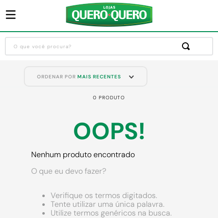
O que você procura?
Termos mais buscados
ORDENAR POR
MAIS RECENTES
1
º
guarda roupa
0
PRODUTO
2
º
cozinha completa
3
º
piso cerâmica
OOPS!
4
º
sofa
5
º
máquina lavar roupas
Nenhum produto encontrado
6
º
iphone
O que eu devo fazer?
7
º
forro pvc
Verifique os termos digitados.
8
º
porta
Tente utilizar uma única palavra.
Utilize termos genéricos na busca.