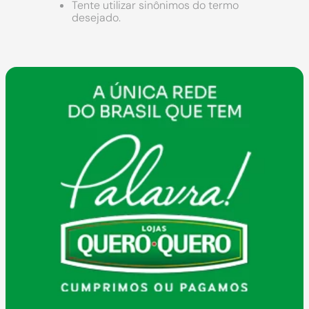
9
º
chuveiro
Tente utilizar sinônimos do termo
desejado.
10
º
comoda