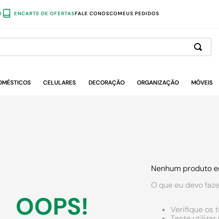
O
ENCARTE DE OFERTAS
FALE CONOSCO
MEUS PEDIDOS
OMÉSTICOS
CELULARES
DECORAÇÃO
ORGANIZAÇÃO
MÓVEIS
Nenhum produto e
O que eu devo faze
OOPS!
Verifique os 
Tente utiliza