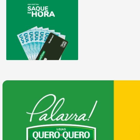
9
º
comoda
10
º
chuveiro