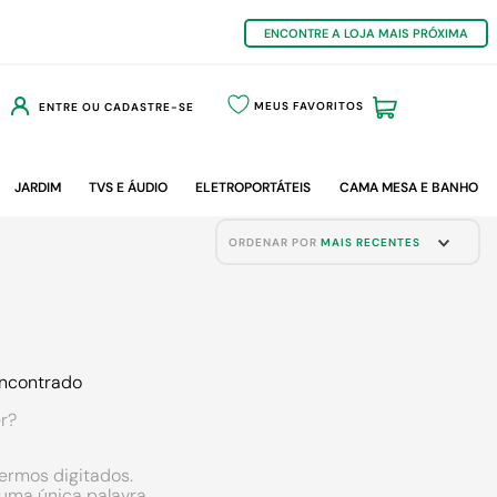
ENCONTRE A LOJA MAIS PRÓXIMA
MEUS FAVORITOS
ENTRE OU CADASTRE-SE
JARDIM
TVS E ÁUDIO
ELETROPORTÁTEIS
CAMA MESA E BANHO
ORDENAR POR
MAIS RECENTES
ncontrado
r?
termos digitados.
r uma única palavra.