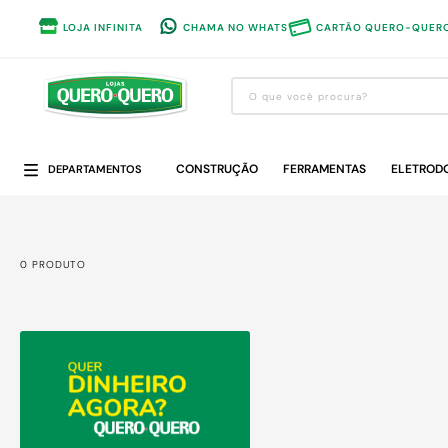
LOJA INFINITA
CHAMA NO WHATS
CARTÃO QUERO-QUER
O que você procura?
Termos mais buscados
CONSTRUÇÃO
1
º
guarda roupa
FERRAMENTAS
ELETROD
DEPARTAMENTOS
2
º
cozinha completa
3
º
piso cerâmica
0
PRODUTO
4
º
sofa
5
º
máquina lavar roupas
6
º
forro pvc
7
º
iphone
8
º
porta