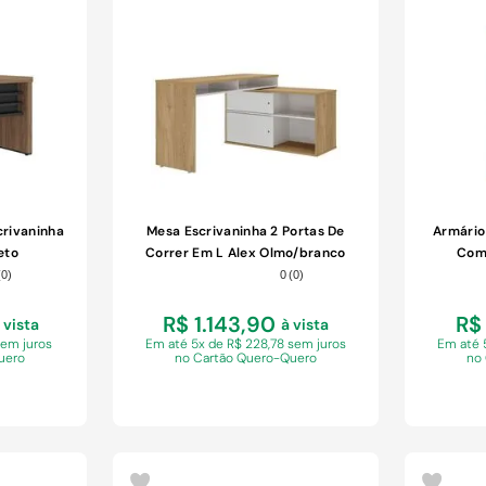
COMPRAR
crivaninha
Mesa Escrivaninha 2 Portas De
Armário 
eto
Correr Em L Alex Olmo/branco
Com 
(
0
)
0
(
0
)
R$ 1.143,90
R$ 
 vista
à vista
sem juros
Em
até 5x de R$ 228,78 sem juros
Em
até 
uero
no Cartão Quero-Quero
no