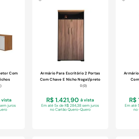
COMPRAR
iretor Com
Armário Para Escritório 2 Portas
Armário 
Nichos
Com Chave E Nicho Nogal/preto
Com 
(
)
0
(
0
)
R$ 1.421,90
R$ 
 vista
à vista
sem juros
Em
até 5x de R$ 284,38 sem juros
Em
até 
uero
no Cartão Quero-Quero
no