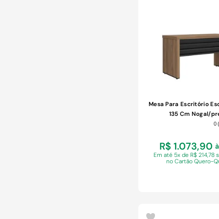
COMPRAR
Mesa Para Escritório Es
135 Cm Nogal/pr
0
R$ 1.073,90
à
Em
até 5x de R$ 214,78 
no Cartão Quero-Q