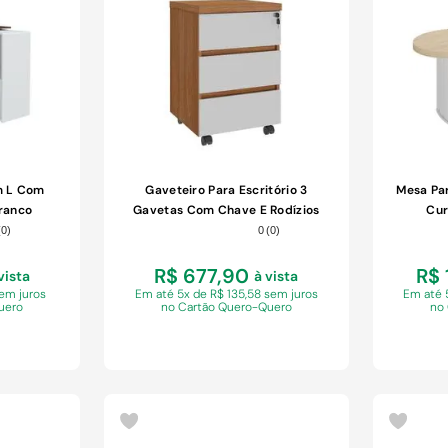
COMPRAR
m L Com
Gaveteiro Para Escritório 3
Mesa Pa
ranco
Gavetas Com Chave E Rodízios
Cur
Freijó/branco
(
0
)
0
(
0
)
R$ 677,90
R$ 
vista
à vista
sem juros
Em
até 5x de R$ 135,58 sem juros
Em
até 
uero
no Cartão Quero-Quero
no