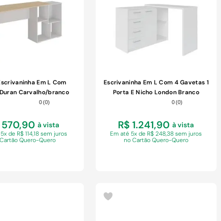
Escrivaninha Em L Com
Escrivaninha Em L Com 4 Gavetas 1
 Duran Carvalho/branco
Porta E Nicho London Branco
0
(
0
)
0
(
0
)
 570,90
R$ 1.241,90
à vista
à vista
 5x de R$ 114,18 sem juros
Em
até 5x de R$ 248,38 sem juros
 Cartão Quero-Quero
no Cartão Quero-Quero