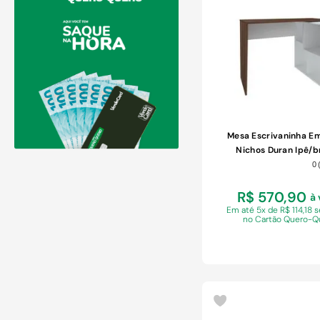
COMPRAR
Mesa Escrivaninha E
Nichos Duran Ipê/b
0
R$ 570,90
à 
Em
até 5x de R$ 114,18 
no Cartão Quero-Q