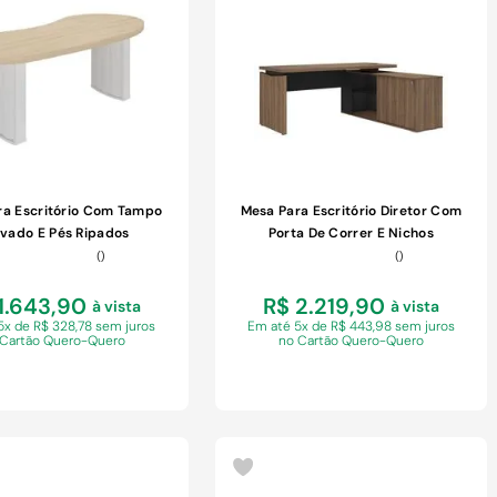
COMPRAR
COMPRAR
ra Escritório Com Tampo
Mesa Para Escritório Diretor Com
vado E Pés Ripados
Porta De Correr E Nichos
Carvalho/branco
Nogal/preto
(
)
(
)
1.643,90
R$ 2.219,90
à vista
à vista
5x de R$ 328,78 sem juros
Em
até 5x de R$ 443,98 sem juros
 Cartão Quero-Quero
no Cartão Quero-Quero