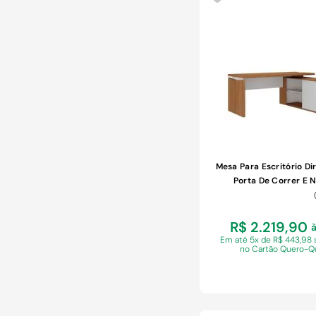
COMPRAR
Mesa Para Escritório D
Porta De Correr E 
Freijó/branco
R$ 2.219,90
à
Em
até 5x de R$ 443,98 
no Cartão Quero-Q