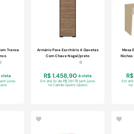
Com Tranca
Armário Para Escritório 4 Gavetas
Mesa 
anco
Com Chave Nogal/preto
Nichos
(
)
(
)
R$ 1.458,90
R$
 vista
à vista
sem juros
Em
até 5x de R$ 291,78 sem juros
Em
até
uero
no Cartão Quero-Quero
no