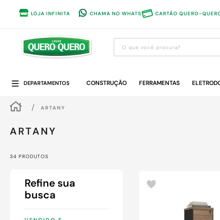
LOJA INFINITA
CHAMA NO WHATS
CARTÃO QUERO-QUER
O que você procura?
Termos mais buscados
CONSTRUÇÃO
1
º
guarda roupa
FERRAMENTAS
ELETROD
DEPARTAMENTOS
2
º
cozinha completa
ARTANY
3
º
piso cerâmica
ARTANY
4
º
sofa
5
º
máquina lavar roupas
34
PRODUTOS
6
º
forro pvc
7
º
iphone
8
º
porta