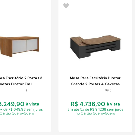
COMPRAR
COMPRAR
ra Escritório 2 Portas 3
Mesa Para Escritório Diretor
vetas Diretor Em L
Grande 2 Portas 4 Gavetas
Freijó/branco
Nogal/preto
(
)
0
(
0
)
3.249,90
R$ 4.736,90
à vista
à vista
5x de R$ 649,98 sem juros
Em
até 5x de R$ 947,38 sem juros
 Cartão Quero-Quero
no Cartão Quero-Quero