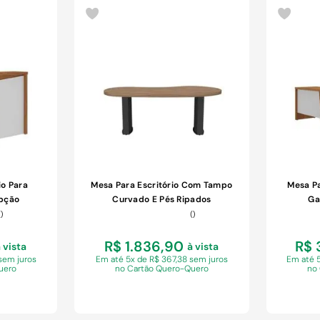
COMPRAR
io Para
Mesa Para Escritório Com Tampo
Mesa Pa
pção
Curvado E Pés Ripados
Ga
Nogal/preto
(
)
(
)
R$ 1.836,90
R$ 
 vista
à vista
sem juros
Em
até 5x de R$ 367,38 sem juros
Em
até 
uero
no Cartão Quero-Quero
no