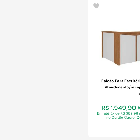
COMPRAR
Balcão Para Escritór
Atendimento/rece
Freijó/branco
R$ 1.949,90
à
Em
até 5x de R$ 389,98 
no Cartão Quero-Q