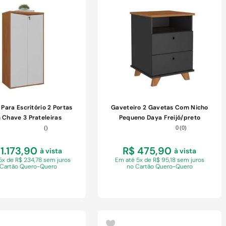
COMPRAR
COMPRAR
Para Escritório 2 Portas
Gaveteiro 2 Gavetas Com Nicho
Chave 3 Prateleiras
Pequeno Daya Freijó/preto
Branco/freijó
(
)
0
(
0
)
1.173,90
R$ 475,90
à vista
à vista
5x de R$ 234,78 sem juros
Em
até 5x de R$ 95,18 sem juros
 Cartão Quero-Quero
no Cartão Quero-Quero