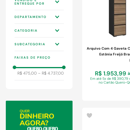
9
º
comoda
10
º
chuveiro
WEBCONTINENTAL
DEPARTAMENTO
3P
MÓVEIS
CATEGORIA
ESCRITÓRIO
SUBCATEGORIA
SALA DE ESTAR
Arquivo Com 4 Gaveta 
ARMÁRIOS E
Estônia Freijó Br
FAIXAS DE PREÇO
COMPLEMENTOS
ESCRIVANINHAS E
MESAS
R$ 1.953,99
R$ 475,00
–
R$ 4.737,00
à
ESTANTES
Em
até 5x de R$ 390,79 
no Cartão Quero-Q
GAVETEIROS