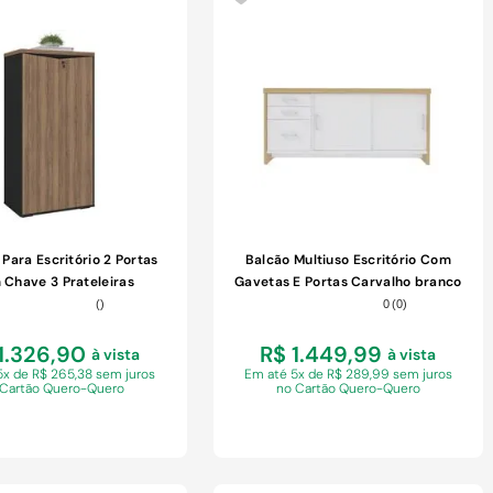
COMPRAR
COMPRAR
Para Escritório 2 Portas
Balcão Multiuso Escritório Com
Chave 3 Prateleiras
Gavetas E Portas Carvalho branco
Nogal/preto
(
)
0
(
0
)
1.326,90
R$ 1.449,99
à vista
à vista
5x de R$ 265,38 sem juros
Em
até 5x de R$ 289,99 sem juros
 Cartão Quero-Quero
no Cartão Quero-Quero